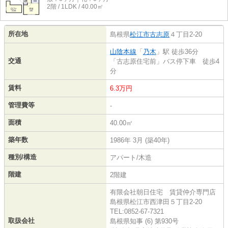
2階 / 1LDK / 40.00㎡
所在地
島根県
松江市
古志原
４丁目2-20
山陰本線
「
乃木
」駅 徒歩36分
交通
「古志原住宅前」バス停下車 徒歩4
分
賃料
6.3万円
管理費等
-
面積
40.00㎡
築年数
1986年 3月 (築40年)
種別/構造
アパート/木造
階建
2階建
有限会社朝日住宅 賃貸仲介専門店
島根県松江市西津田５丁目2-20
TEL:0852-67-7321
取扱会社
島根県知事 (6) 第930号