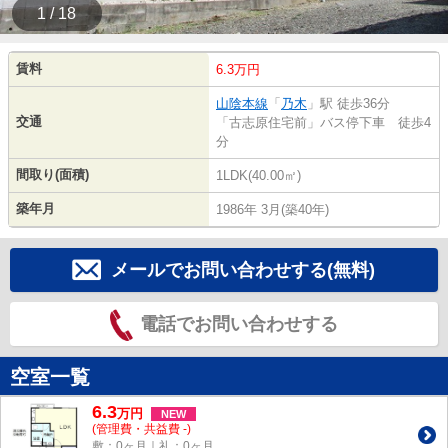
1 / 18
賃料
6.3万円
山陰本線
「
乃木
」駅 徒歩36分
交通
「古志原住宅前」バス停下車 徒歩4
分
間取り(面積)
1LDK(40.00㎡)
築年月
1986年 3月(築40年)
メールでお問い合わせする(無料)
電話でお問い合わせする
空室一覧
6.3
万
円
NEW
(管理費・共益費 -)
敷：0ヶ月｜礼：0ヶ月