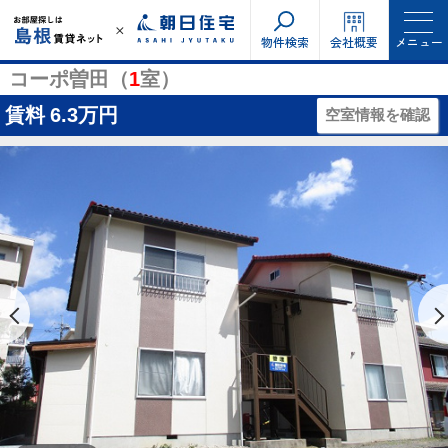
物件検索
会社概要
メニュー
コーポ曽田（
1
室）
賃料
6.3万円
空室情報を確認