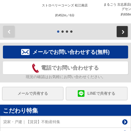
まるごう 古志原店
ストロベリーコーンズ 松江南店
グセン
約658
約452m／6分
前
メールでお問い合わせする(無料)
電話でお問い合わせする
現況の確認はお気軽にお問い合わせください。
メールで共有する
LINEで共有する
こだわり特集
貸家・戸建｜【賃貸】不動産特集