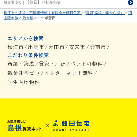
敷金礼金0｜【賃貸】不動産特集
松江市の賃貸・不動産情報｜有限会社朝日住宅
>
(賃貸)路線・駅から探す
>
JR
山陰本線
>
乃木駅
>
コーポ曽田
エリアから検索
松江市
/
出雲市
/
大田市
/
安来市
/
雲南市
/
こだわり条件検索
新築・築浅
/
貸家・戸建
/
ペット可物件
/
敷金礼金ゼロ
/
インターネット無料
/
学生向け物件