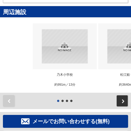
周辺施設
乃木小学校
松江鮨
約991m／13分
約3640
前
メールでお問い合わせする(無料)