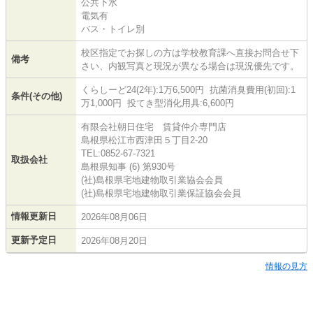
公共下水
電気有
バス・トイレ別
校区指定でお探しの方は学校教育課へ直接お問合せ下
備考
さい、内観写真と現況が異なる場合は現況優先です。
くらしーど24(2年):1万6,500円 抗菌消臭費用(初回):1
条件(その他)
万1,000円 投てき型消化用具:6,600円
有限会社朝日住宅 賃貸仲介専門店
島根県松江市西津田５丁目2-20
TEL:0852-67-7321
取扱会社
島根県知事 (6) 第930号
(社)島根県宅地建物取引業協会会員
(社)島根県宅地建物取引業保証協会会員
情報更新日
2026年08月06日
更新予定日
2026年08月20日
情報の見方