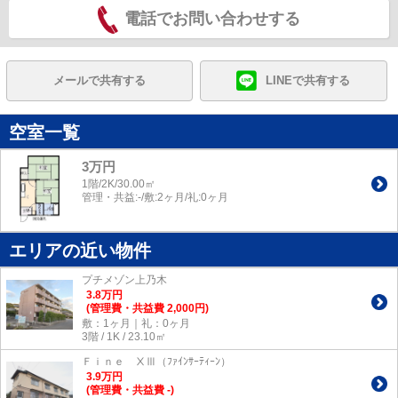
電話でお問い合わせする
メールで共有する
LINEで共有する
空室一覧
3万円
1階/2K/30.00㎡
管理・共益:-/敷:2ヶ月/礼:0ヶ月
エリアの近い物件
プチメゾン上乃木
3.8
万
円
(管理費・共益費 2,000円)
敷：1ヶ月｜礼：0ヶ月
3階 / 1K / 23.10㎡
Ｆｉｎｅ ⅩⅢ（ﾌｧｲﾝｻｰﾃｨｰﾝ）
3.9
万
円
(管理費・共益費 -)