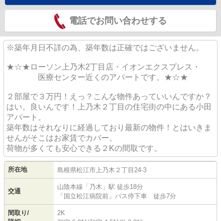
電話でお問い合わせする
※築年月日不詳の為、築年数は正確ではございません。
★☆★ローソン上乃木2丁目店・イオンエクスプレス・
医療センター近くのアパートです。★☆★
２部屋で３万円！えっ？こんな物件あっていいんですか？
はい。良いんです！上乃木２丁目の住宅街の中にある小田
アパート。
築年数はそれなりに経過しており最新の物件！とはいきま
せんがそこはお家賃でカバー。
荷物が多くても安心できる２Kの間取です。
所在地
島根県
松江市
上乃木
２丁目24-3
山陰本線
「
乃木
」駅 徒歩18分
交通
「国立松江病院前」バス停下車 徒歩7分
間取り/
2K