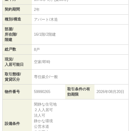
契約期間
2年
種別/構造
アパート/木造
部屋/
所在階/
16/1階/2階建
階建
総戸数
8戸
現況/
空家/即時
入居可能日
取引態様/
専任媒介/一般
賃貸区分
取引条件の有
物件番号
59990265
2026年08月20日
効期限
閑静な住宅地
２人入居可
法人可
静かな環境
設備条件
公営水道