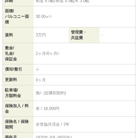
詳細
和室 6.0帖
/
和室 4.5帖
/
K 3.0帖
面積/
バルコニー面
30.00㎡/-
積
管理費・
賃料
3万円
-
共益費
敷金/
礼金/
2ヶ月/0ヶ月/-
保証金
償却/敷引
-/-
更新料
0ヶ月
駐車場/
無/- (近隣別契約)
月額料金
保険加入 / 料
有 / 18,000円
金
保険名 / 保険
全管協共済会 / 2年
期間
築年月
1970年 9月 (築55年)