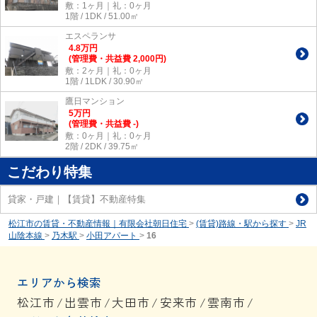
敷：1ヶ月｜礼：0ヶ月
1階 / 1DK / 51.00㎡
エスペランサ
4.8
万
円
(管理費・共益費 2,000円)
敷：2ヶ月｜礼：0ヶ月
1階 / 1LDK / 30.90㎡
鷹日マンション
5
万
円
(管理費・共益費 -)
敷：0ヶ月｜礼：0ヶ月
2階 / 2DK / 39.75㎡
こだわり特集
貸家・戸建｜【賃貸】不動産特集
松江市の賃貸・不動産情報｜有限会社朝日住宅
>
(賃貸)路線・駅から探す
>
JR
山陰本線
>
乃木駅
>
小田アパート
>
16
エリアから検索
松江市
/
出雲市
/
大田市
/
安来市
/
雲南市
/