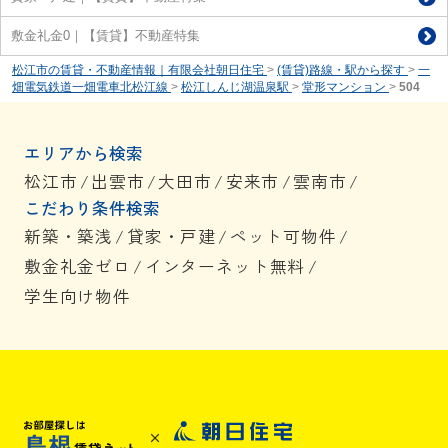
敷金礼金0｜【賃貸】不動産特集
松江市の賃貸・不動産情報｜有限会社朝日住宅
>
(賃貸)路線・駅から探す
>
一
畑電気鉄道一畑電車北松江線
>
松江しんじ湖温泉駅
>
堂形マンション
>
504
エリアから検索
松江市
/
出雲市
/
大田市
/
安来市
/
雲南市
/
こだわり条件検索
新築・築浅
/
貸家・戸建
/
ペット可物件
/
敷金礼金ゼロ
/
インターネット無料
/
学生向け物件