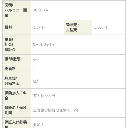
面積/
バルコニー面
18.50㎡/-
積
管理費・
賃料
3.3万円
3,000円
共益費
敷金/
礼金/
0ヶ月/0ヶ月/-
保証金
償却/敷引
-/-
更新料
-
駐車場/
無/-
月額料金
保険加入 / 料
有 / 18,000円
金
保険名 / 保険
全管協少額短期保険㈱ / 2年
期間
保証人代行義
必加入
務