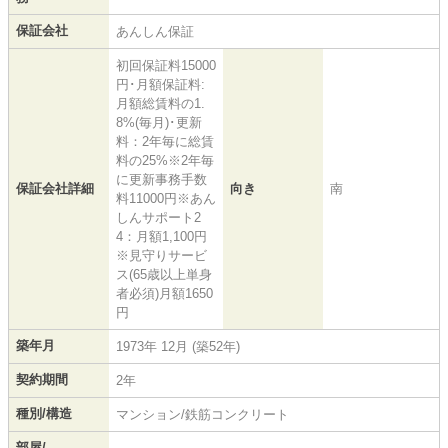
保証会社
あんしん保証
初回保証料15000
円･月額保証料:
月額総賃料の1.
8%(毎月)･更新
料：2年毎に総賃
料の25%※2年毎
に更新事務手数
保証会社詳細
向き
南
料11000円※あん
しんサポート2
4：月額1,100円
※見守りサービ
ス(65歳以上単身
者必須)月額1650
円
築年月
1973年 12月 (築52年)
契約期間
2年
種別/構造
マンション/鉄筋コンクリート
部屋/