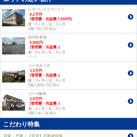
レオパレスコマンドⅠ
6.2
万
円
(管理費・共益費 7,500円)
敷：0ヶ月｜礼：1ヶ月
1階 / 1K / 23.61㎡
田中駐車場
5,000
円
(管理費・共益費 -)
敷：0ヶ月｜礼：0ヶ月
- / - / -
コーポみつき
3.5
万
円
(管理費・共益費 -)
敷：2ヶ月｜礼：0ヶ月
2階 / 2DK / 32.20㎡
コーポ飯島
2.8
万
円
(管理費・共益費 -)
敷：1ヶ月｜礼：0ヶ月
2階 / 1K / 18.00㎡
こだわり特集
貸家・戸建｜【賃貸】不動産特集