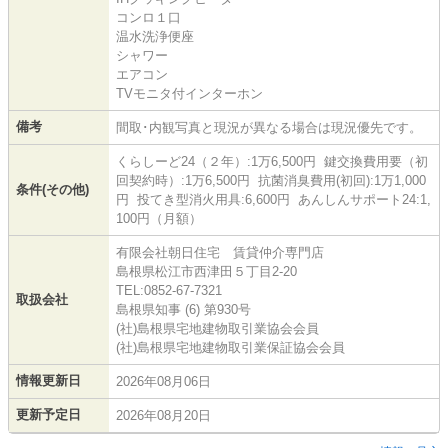
コンロ１口
温水洗浄便座
シャワー
エアコン
TVモニタ付インターホン
備考
間取･内観写真と現況が異なる場合は現況優先です。
くらしーど24（２年）:1万6,500円 鍵交換費用要（初
回契約時）:1万6,500円 抗菌消臭費用(初回):1万1,000
条件(その他)
円 投てき型消火用具:6,600円 あんしんサポート24:1,
100円（月額）
有限会社朝日住宅 賃貸仲介専門店
島根県松江市西津田５丁目2-20
TEL:0852-67-7321
取扱会社
島根県知事 (6) 第930号
(社)島根県宅地建物取引業協会会員
(社)島根県宅地建物取引業保証協会会員
情報更新日
2026年08月06日
更新予定日
2026年08月20日