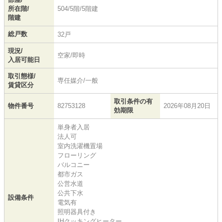
所在階/
504/5階/5階建
階建
総戸数
32戸
現況/
空家/即時
入居可能日
取引態様/
専任媒介/一般
賃貸区分
取引条件の有
物件番号
82753128
2026年08月20日
効期限
単身者入居
法人可
室内洗濯機置場
フローリング
バルコニー
都市ガス
公営水道
公共下水
設備条件
電気有
照明器具付き
IHクッキングヒーター