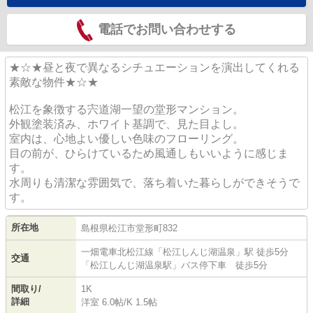
電話でお問い合わせする
★☆★昼と夜で異なるシチュエーションを演出してくれる
素敵な物件★☆★
松江を象徴する宍道湖一望の堂形マンション。
外観塗装済み、ホワイト基調で、見た目よし。
室内は、心地よい優しい色味のフローリング。
目の前が、ひらけているため風通しもいいように感じま
す。
水周りも清潔な雰囲気で、落ち着いた暮らしができそうで
す。
所在地
島根県
松江市
堂形町
832
一畑電車北松江線
「
松江しんじ湖温泉
」駅 徒歩5分
交通
「松江しんじ湖温泉駅」バス停下車 徒歩5分
間取り/
1K
詳細
洋室 6.0帖
/
K 1.5帖