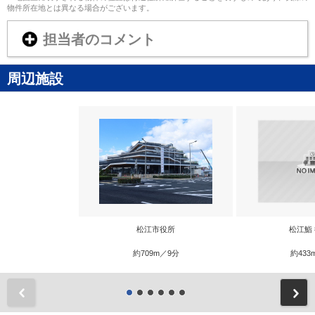
物件所在地とは異なる場合がございます。
担当者のコメント
周辺施設
松江市役所
松江鮨
約709m／9分
約433
前