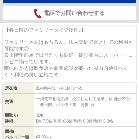
電話でお問い合わせする
【春日町のファミリータイプ物件♪】
ファミリーさんはもちろん、法人契約で寮としての利用も
可能です◎
最上階角部屋で日当たりも良好！徒歩圏内にスーパー・コ
ンビニ揃っています。
南へ向かえば飲食店や商業施設が揃った城山西通りへす
ぐ！利便の良い立地です。
所在地
島根県
松江市
春日町
344-5
一畑電車北松江線
「
松江しんじ湖温泉
」駅 徒歩22分
交通
「春日南」バス停下車 徒歩2分
間取り/
3DK
詳細
DK 7.5帖
/
和室 6.0帖
/
和室 6.0帖
/
和室 6.0帖
面積/
バルコニー面
64.00㎡/-