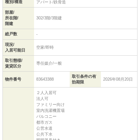
種別/構造
アパート/鉄骨造
部屋/
所在階/
302/3階/3階建
階建
総戸数
-
現況/
空家/即時
入居可能日
取引態様/
専任媒介/一般
賃貸区分
取引条件の有
物件番号
83643388
2026年08月20日
効期限
２人入居可
法人可
ファミリー向け
室内洗濯機置場
バルコニー
都市ガス
公営水道
公共下水