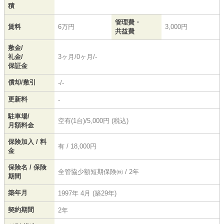
積
管理費・
賃料
6万円
3,000円
共益費
敷金/
礼金/
3ヶ月/0ヶ月/-
保証金
償却/敷引
-/-
更新料
-
駐車場/
空有(1台)/5,000円 (税込)
月額料金
保険加入 / 料
有 / 18,000円
金
保険名 / 保険
全管協少額短期保険㈱ / 2年
期間
築年月
1997年 4月 (築29年)
契約期間
2年