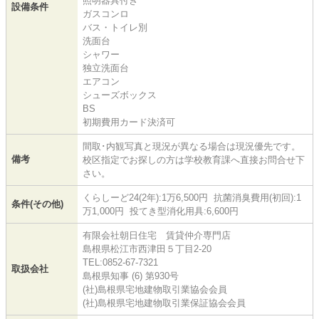
照明器具付き
設備条件
ガスコンロ
バス・トイレ別
洗面台
シャワー
独立洗面台
エアコン
シューズボックス
BS
初期費用カード決済可
間取･内観写真と現況が異なる場合は現況優先です。
備考
校区指定でお探しの方は学校教育課へ直接お問合せ下
さい。
くらしーど24(2年):1万6,500円 抗菌消臭費用(初回):1
条件(その他)
万1,000円 投てき型消化用具:6,600円
有限会社朝日住宅 賃貸仲介専門店
島根県松江市西津田５丁目2-20
TEL:0852-67-7321
取扱会社
島根県知事 (6) 第930号
(社)島根県宅地建物取引業協会会員
(社)島根県宅地建物取引業保証協会会員