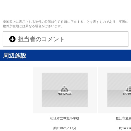
※地図上に表示される物件の位置は付近住所に所在することを表すものであり、実際の
物件所在地とは異なる場合がございます。
担当者のコメント
周辺施設
松江市立城北小学校
松江市立
約1306m／17分
約1488