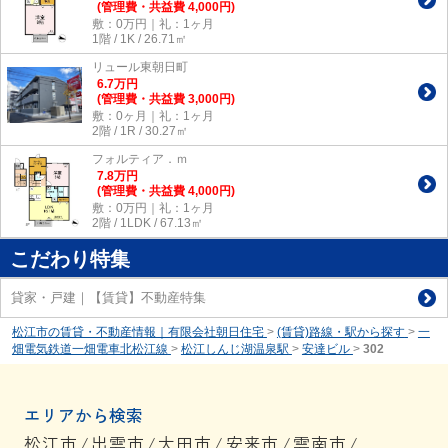
(管理費・共益費 4,000円)
敷：0万円｜礼：1ヶ月
1階 / 1K / 26.71㎡
リュール東朝日町
6.7
万
円
(管理費・共益費 3,000円)
敷：0ヶ月｜礼：1ヶ月
2階 / 1R / 30.27㎡
フォルティア．ｍ
7.8
万
円
(管理費・共益費 4,000円)
敷：0万円｜礼：1ヶ月
2階 / 1LDK / 67.13㎡
こだわり特集
貸家・戸建｜【賃貸】不動産特集
松江市の賃貸・不動産情報｜有限会社朝日住宅
>
(賃貸)路線・駅から探す
>
一
畑電気鉄道一畑電車北松江線
>
松江しんじ湖温泉駅
>
安達ビル
>
302
エリアから検索
松江市
/
出雲市
/
大田市
/
安来市
/
雲南市
/