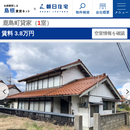
物件検索
会社概要
メニュー
鹿島町貸家（
1
室）
賃料
3.8万円
空室情報を確認