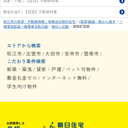
貸家・戸建｜【賃貸】不動産特集
敷金礼金0｜【賃貸】不動産特集
松江市の賃貸・不動産情報｜有限会社朝日住宅
>
(賃貸)路線・駅から探す
>
一
畑電気鉄道一畑電車北松江線
>
朝日ヶ丘駅
>
鹿島町貸家
エリアから検索
松江市
/
出雲市
/
大田市
/
安来市
/
雲南市
/
こだわり条件検索
新築・築浅
/
貸家・戸建
/
ペット可物件
/
敷金礼金ゼロ
/
インターネット無料
/
学生向け物件