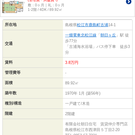
(管理費・共益費 -)
敷：0ヶ月｜礼：0ヶ月
1-2階 / 4DK / 89.92㎡
所在地
島根県
松江市
鹿島町古浦
14-1
一畑電車北松江線
「
朝日ヶ丘
」駅 徒
歩77分
交通
「古浦海水浴場」バス停下車 徒歩3
分
賃料
3.8万円
管理費等
-
面積
89.92㎡
築年数
1970年 1月 (築56年)
種別/構造
一戸建て/木造
階建
2階建
有限会社朝日住宅 賃貸仲介専門店
島根県松江市西津田５丁目2-20