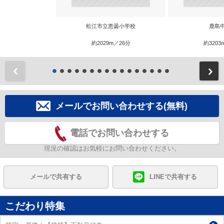
松江市立恵曇小学校
鹿島
約2029m／26分
約3203
前
メールでお問い合わせする(無料)
電話でお問い合わせする
現況の確認はお気軽にお問い合わせください。
メールで共有する
LINEで共有する
こだわり特集