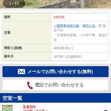
1 / 43
賃料
3.8万円
一畑電車北松江線
「
朝日ヶ丘
」駅 徒
歩77分
交通
「古浦海水浴場」バス停下車 徒歩3
分
間取り(面積)
4DK(89.92㎡)
築年月
1970年 1月(築56年)
メールでお問い合わせする(無料)
電話でお問い合わせする
空室一覧
3.8
万
円