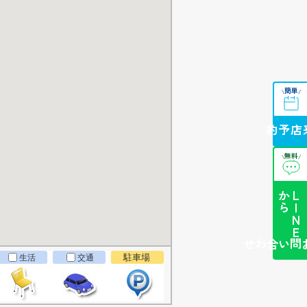
簡単
\
/
来店予約
無料
\
/
ら
L
I
N
E
か
簡単お問い合わせ
駐車場
生活
交通