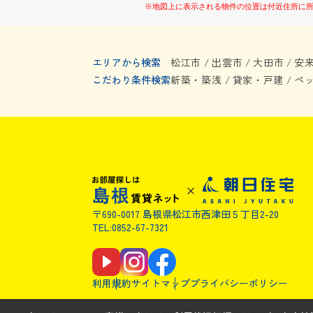
※地図上に表示される物件の位置は付近住所に
エリアから検索
松江市
出雲市
大田市
安
/
/
/
こだわり条件検索
新築・築浅
貸家・戸建
ペ
/
/
〒690-0017 島根県松江市西津田５丁目2-20
TEL:0852-67-7321
利用規約
サイトマップ
プライバシーポリシー