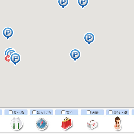
食べる
出かける
買う
医療
美容・健
康