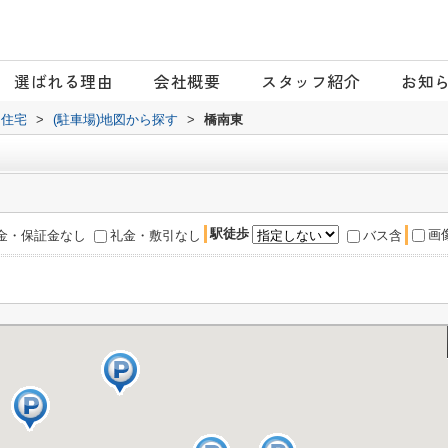
選ばれる理由
会社概要
スタッフ紹介
お知
日住宅
>
(駐車場)地図から探す
>
橋南東
駅徒歩
画
金・保証金なし
礼金・敷引なし
バス含