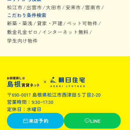
松江市
/
出雲市
/
大田市
/
安来市
/
雲南市
/
こだわり条件検索
新築・築浅
/
貸家・戸建
/
ペット可物件
/
敷金礼金ゼロ
/
インターネット無料
/
学生向け物件
〒690-0017 島根県松江市西津田５丁目2-20
営業時間：9:30~17:30
定休日：水曜日
来店予約
LINE