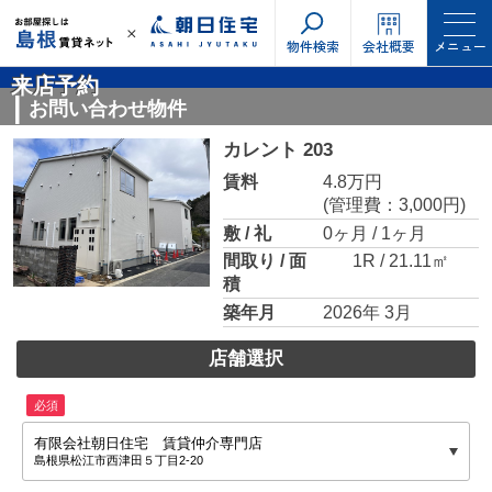
物件検索
会社概要
メニュー
来店予約
お問い合わせ物件
カレント 203
賃料
4.8万円
(管理費：3,000円)
敷 / 礼
0ヶ月 / 1ヶ月
間取り / 面
1R / 21.11㎡
積
築年月
2026年 3月
店舗選択
必須
有限会社朝日住宅 賃貸仲介専門店
島根県松江市西津田５丁目2-20