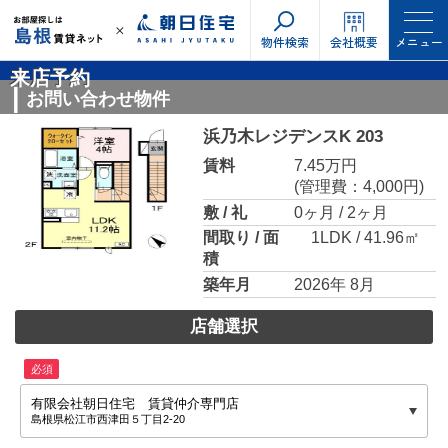
物件検索
会社概要
メニュー
来店予約
お問い合わせ物件
浜乃木レジデンスK 203
賃料
7.45万円
(管理費：4,000円)
敷 / 礼
0ヶ月 / 2ヶ月
間取り / 面
1LDK / 41.96㎡
積
築年月
2026年 8月
店舗選択
必須
有限会社朝日住宅 賃貸仲介専門店
島根県松江市西津田５丁目2-20