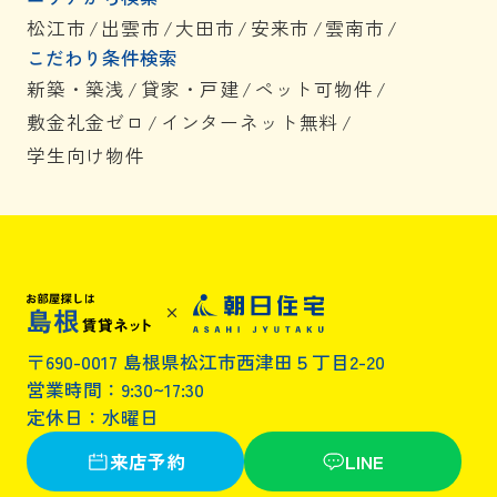
松江市
/
出雲市
/
大田市
/
安来市
/
雲南市
/
こだわり条件検索
新築・築浅
/
貸家・戸建
/
ペット可物件
/
敷金礼金ゼロ
/
インターネット無料
/
学生向け物件
〒690-0017 島根県松江市西津田５丁目2-20
営業時間：9:30~17:30
定休日：水曜日
来店予約
LINE