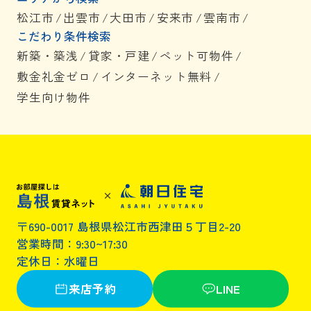
松江市
/
出雲市
/
大田市
/
安来市
/
雲南市
/
こだわり条件検索
新築・築浅
/
貸家・戸建
/
ペット可物件
/
敷金礼金ゼロ
/
インターネット無料
/
学生向け物件
〒690-0017 島根県松江市西津田５丁目2-20
営業時間：9:30~17:30
定休日：水曜日
来店予約
LINE