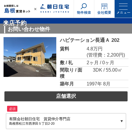
物件検索
会社概要
メニュー
来店予約
お問い合わせ物件
ハビテーション長通Ａ 202
賃料
4.8万円
(管理費：2,200円)
敷 / 礼
2ヶ月 / 0ヶ月
間取り / 面
3DK / 55.00㎡
積
築年月
1997年 8月
店舗選択
必須
有限会社朝日住宅 賃貸仲介専門店
島根県松江市西津田５丁目2-20