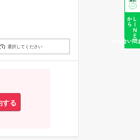
無料
\
/
ら
L
I
N
E
か
簡単お問い合わせ
選択してください
約する