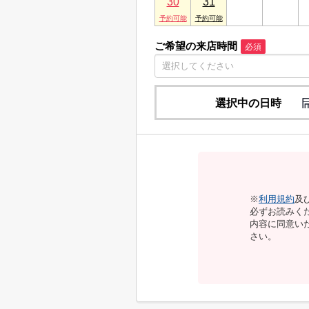
30
31
1
2
ご希望の来店時間
必須
選択中の日時
※
利用規約
及
必ずお読みく
内容に同意い
さい。