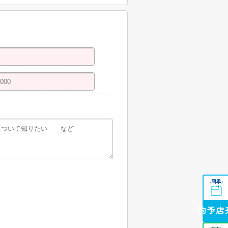
簡単
\
/
来店予約