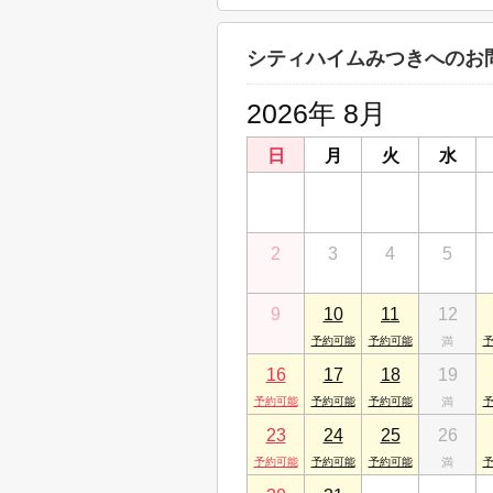
島根県松江市砂子町208-3
有限会社朝日住宅 出雲店
シティハイムみつきへのお
島根県出雲市天神町４８３
2026年 8月
日
月
火
水
26
27
28
29
2
3
4
5
9
10
11
12
16
17
18
19
23
24
25
26