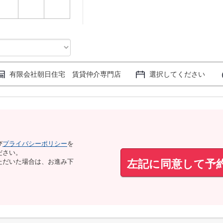
3
4
5
有限会社朝日住宅 賃貸仲介専門店
選択してください
び
プライバシーポリシー
を
ださい。
左記に同意して予
ただいた場合は、お進み下