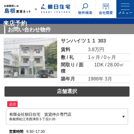
物件検索
会社概要
メニュー
来店予約
お問い合わせ物件
サンハイツ１１ 303
賃料
3.8万円
敷 / 礼
1ヶ月 / 0ヶ月
間取り / 面
1DK / 28.00㎡
積
築年月
1988年 3月
店舗選択
必須
有限会社朝日住宅 賃貸仲介専門店
島根県松江市西津田５丁目2-20
営業時間
9:30~17:30