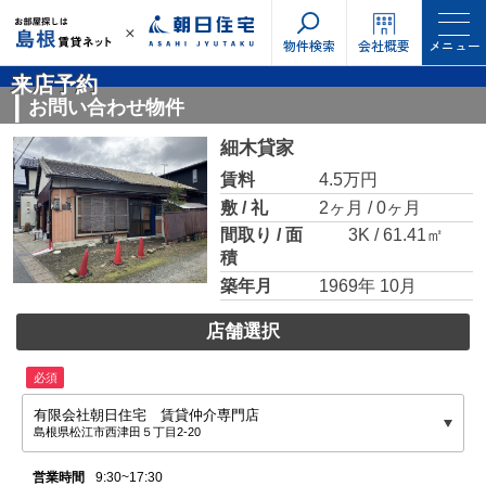
物件検索
会社概要
メニュー
来店予約
お問い合わせ物件
細木貸家
賃料
4.5万円
敷 / 礼
2ヶ月 / 0ヶ月
間取り / 面
3K / 61.41㎡
積
築年月
1969年 10月
店舗選択
必須
有限会社朝日住宅 賃貸仲介専門店
島根県松江市西津田５丁目2-20
営業時間
9:30~17:30