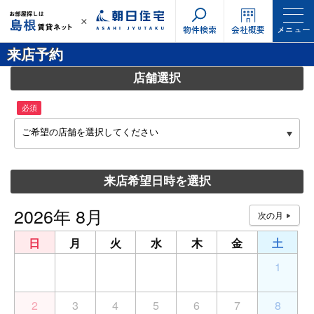
物件検索
会社概要
メニュー
来店予約
店舗選択
必須
ご希望の店舗を選択してください
来店希望日時を選択
2026年 8月
日
月
火
水
木
金
土
26
27
28
29
30
31
1
2
3
4
5
6
7
8