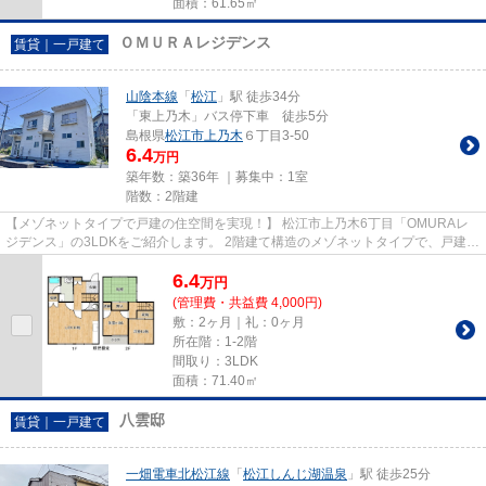
面積：61.65㎡
ＯＭＵＲＡレジデンス
賃貸｜一戸建て
山陰本線
「
松江
」駅 徒歩34分
「東上乃木」バス停下車 徒歩5分
島根県
松江市
上乃木
６丁目3-50
6.4
万円
築年数：築36年 ｜募集中：
1室
階数：2階建
【メゾネットタイプで戸建の住空間を実現！】 松江市上乃木6丁目「OMURAレ
ジデンス」の3LDKをご紹介します。 2階建て構造のメゾネットタイプで、戸建て
感覚でお住まいいただけます。 ...
6.4
万
円
(管理費・共益費 4,000円)
敷：2ヶ月｜礼：0ヶ月
所在階：1-2階
間取り：3LDK
面積：71.40㎡
八雲邸
賃貸｜一戸建て
一畑電車北松江線
「
松江しんじ湖温泉
」駅 徒歩25分