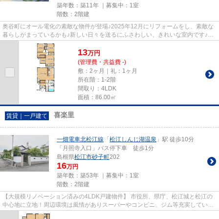
築年数：築11年 ｜募集中：
1室
階数：2階建
奥谷町にオール電化の素敵な物件が登場♪2025年12月にリフォームをし、素敵な
暮らしがまっているかも♪新しい日々を送るにふさわしい、きれいな室内です♪」
◎室内設備は洗面所独立・浴室...
13
万
円
(管理費・共益費 -)
敷：2ヶ月｜礼：1ヶ月
所在階：1-2階
間取り：4LDK
面積：86.00㎡
喜楽里
賃貸｜一戸建て
一畑電車北松江線
「
松江しんじ湖温泉
」駅 徒歩10分
「月照寺入口」バス停下車 徒歩1分
島根県
松江市
砂子町
202
16
万円
築年数：築53年 ｜募集中：
1室
階数：2階建
【大規模リノベーション済みの4LDK戸建物件】 市役所、県庁、松江城と松江の
中心地に立地！周辺環境は風情がありスーパーやコンビニ、ジム等充実していま
す。そして注目の広さは建物が...