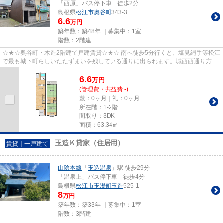
「西原」バス停下車 徒歩2分
島根県
松江市
奥谷町
343-3
6.6
万円
築年数：築48年 ｜募集中：
1室
階数：2階建
☆★☆奥谷町・木造2階建て戸建賃貸☆★☆ 南へ徒歩5分行くと、塩見縄手等松江
で最も城下町らしいたたずまいを残している通りに出られます。城西西通り方面
へも徒歩圏内なのでお買い物も安心...
6.6
万
円
(管理費・共益費 -)
敷：0ヶ月｜礼：0ヶ月
所在階：1-2階
間取り：3DK
面積：63.34㎡
玉造Ｋ貸家（住居用）
賃貸｜一戸建て
山陰本線
「
玉造温泉
」駅 徒歩29分
「温泉上」バス停下車 徒歩4分
島根県
松江市
玉湯町玉造
525-1
8
万円
築年数：築33年 ｜募集中：
1室
階数：3階建