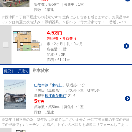
築年数：築56年 ｜募集中：
1室
階数：1階建
☆西津田５丁目平屋建ての貸家です☆ 室内は少し古さも感じますが、お風呂やキ
ッチンは綺麗に改装済み！ 照明器具、２段ベッド付の貸家です！ 一番近いバス停
までは徒歩３分２００ｍの...
4.5
万
円
(管理費・共益費 -)
敷：2ヶ月｜礼：0ヶ月
所在階：1階
間取り：3K
面積：61.41㎡
岸本貸家
賃貸｜一戸建て
山陰本線
「
東松江
」駅 徒歩35分
「矢田（島根県）」バス停下車 徒歩5分
島根県
松江市
矢田町
121-6
5
万円
築年数：築50年 ｜募集中：
1室
階数：1階建
※築年月日不詳の為、築年数は正確ではございません 松江市矢田町の平屋の戸建
ての登場です♪ キッチン、お風呂、トイレの水回りを綺麗にリフォームしてあり
ます！ 和室も広々としてま...