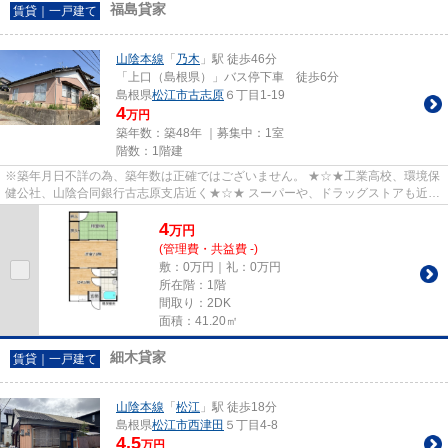
福島貸家
賃貸｜一戸建て
山陰本線
「
乃木
」駅 徒歩46分
「上口（島根県）」バス停下車 徒歩6分
島根県
松江市
古志原
６丁目1-19
4
万円
築年数：築48年 ｜募集中：
1室
階数：1階建
※築年月日不詳の為、築年数は正確ではございません。 ★☆★工業高校、環境保
健公社、山陰合同銀行古志原支店近く★☆★ スーパーや、ドラッグストアも近し
ですし、山陰道へのアクセスも良...
4
万
円
(管理費・共益費 -)
敷：0万円｜礼：0万円
所在階：1階
間取り：2DK
面積：41.20㎡
細木貸家
賃貸｜一戸建て
山陰本線
「
松江
」駅 徒歩18分
島根県
松江市
西津田
５丁目4-8
4.5
万円