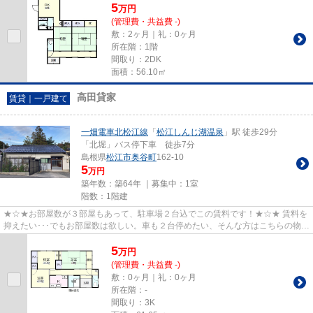
5
万
円
(管理費・共益費 -)
敷：2ヶ月｜礼：0ヶ月
所在階：1階
間取り：2DK
面積：56.10㎡
高田貸家
賃貸｜一戸建て
一畑電車北松江線
「
松江しんじ湖温泉
」駅 徒歩29分
「北堀」バス停下車 徒歩7分
島根県
松江市
奥谷町
162-10
5
万円
築年数：築64年 ｜募集中：
1室
階数：1階建
★☆★お部屋数が３部屋もあって、駐車場２台込でこの賃料です！★☆★ 賃料を
抑えたい･･･でもお部屋数は欲しい。車も２台停めたい、そんな方はこちらの物件
はいかがでしょうか？ 橋北の中...
5
万
円
(管理費・共益費 -)
敷：0ヶ月｜礼：0ヶ月
所在階：-
間取り：3K