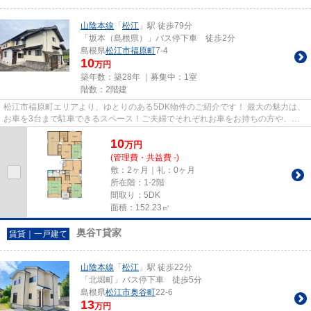
山陰本線
「
松江
」駅 徒歩79分
「坂本（島根県）」バス停下車 徒歩2分
島根県
松江市
福原町
7-4
10
万円
築年数：築28年 ｜募集中：
1室
階数：2階建
松江市福原町エリアより、ゆとりのある5DK物件のご紹介です！ 最大の魅力は、
お車を3台まで駐車できるスペース！ご夫婦でそれぞれお車をお持ちの方や、来
客が多いご家庭でも安心してお...
10
万
円
(管理費・共益費 -)
敷：2ヶ月｜礼：0ヶ月
所在階：1-2階
間取り：5DK
面積：152.23㎡
奥谷T貸家
賃貸｜一戸建て
山陰本線
「
松江
」駅 徒歩22分
「北堀町」バス停下車 徒歩5分
島根県
松江市
奥谷町
22-6
13
万円