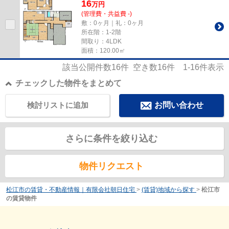
16
万
円
(管理費・共益費 -)
敷：0ヶ月｜礼：0ヶ月
所在階：1-2階
間取り：4LDK
面積：120.00㎡
該当公開件数
16
件 空き数
16
件
1-16
件表示
チェックした物件をまとめて
検討リストに追加
お問い合わせ
さらに条件を絞り込む
物件リクエスト
松江市の賃貸・不動産情報｜有限会社朝日住宅
>
(賃貸)地域から探す
>
松江市
の賃貸物件