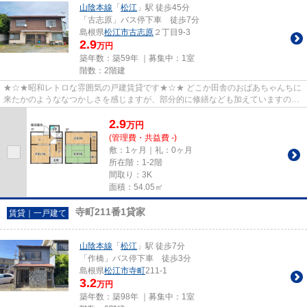
山陰本線
「
松江
」駅 徒歩45分
「古志原」バス停下車 徒歩7分
島根県
松江市
古志原
２丁目9-3
2.9
万円
築年数：築59年 ｜募集中：
1室
階数：2階建
★☆★昭和レトロな雰囲気の戸建賃貸です★☆★ どこか田舎のおばあちゃんちに
来たかのようななつかしさを感じますが、部分的に修繕なども加えていますの
で、快適に生活いただけるかと思いま...
2.9
万
円
(管理費・共益費 -)
敷：1ヶ月｜礼：0ヶ月
所在階：1-2階
間取り：3K
面積：54.05㎡
寺町211番1貸家
賃貸｜一戸建て
山陰本線
「
松江
」駅 徒歩7分
「作橋」バス停下車 徒歩3分
島根県
松江市
寺町
211-1
3.2
万円
築年数：築98年 ｜募集中：
1室