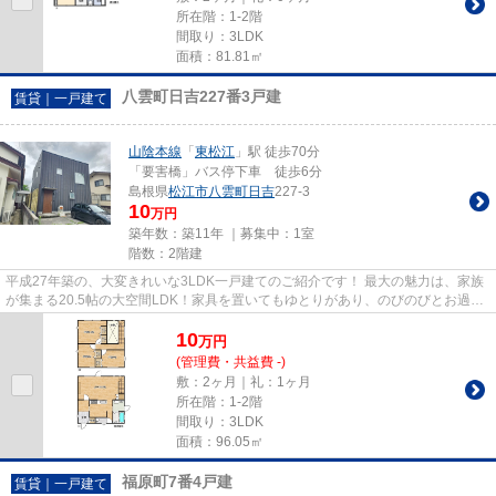
所在階：1-2階
間取り：3LDK
面積：81.81㎡
八雲町日吉227番3戸建
賃貸｜一戸建て
山陰本線
「
東松江
」駅 徒歩70分
「要害橋」バス停下車 徒歩6分
島根県
松江市
八雲町日吉
227-3
10
万円
築年数：築11年 ｜募集中：
1室
階数：2階建
平成27年築の、大変きれいな3LDK一戸建てのご紹介です！ 最大の魅力は、家族
が集まる20.5帖の大空間LDK！家具を置いてもゆとりがあり、のびのびとお過ご
しいただけます。 敷地内には車...
10
万
円
(管理費・共益費 -)
敷：2ヶ月｜礼：1ヶ月
所在階：1-2階
間取り：3LDK
面積：96.05㎡
福原町7番4戸建
賃貸｜一戸建て