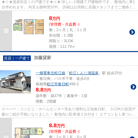
★☆★温泉街近くの戸建です★☆★ 珍しい３階建て戸建物件です。 敷地内に車1
台停めれます。 内見も随時受付中。 詳細はお気軽に店舗スタッフまでご連絡くだ
さい。
8
万
円
(管理費・共益費 -)
敷：2ヶ月｜礼：1ヶ月
所在階：1-3階
間取り：3LDK
面積：112.79㎡
加藤貸家
賃貸｜一戸建て
一畑電車北松江線
「
松江しんじ湖温泉
」駅 徒歩25分
「春日南」バス停下車 徒歩2分
島根県
松江市
春日町
498-2
8.8
万円
築年数：築37年 ｜募集中：
1室
階数：2階建
スーパー・コンビニ・ホームセンター等あり便利な立地春日町。 ３LDKの賃貸戸
建がご紹介可能になりました！ 敷地内に駐車場２台付き！ エアコンも１基ついて
います。 住環境も良く、暮...
8.8
万
円
(管理費・共益費 -)
敷：2ヶ月｜礼：0ヶ月