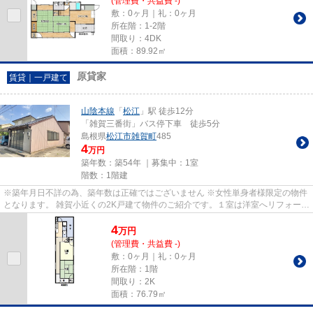
(管理費・共益費 -)
敷：0ヶ月｜礼：0ヶ月
所在階：1-2階
間取り：4DK
面積：89.92㎡
原貸家
賃貸｜一戸建て
山陰本線
「
松江
」駅 徒歩12分
「雑賀三番街」バス停下車 徒歩5分
島根県
松江市
雑賀町
485
4
万円
築年数：築54年 ｜募集中：
1室
階数：1階建
※築年月日不詳の為、築年数は正確ではございません ※女性単身者様限定の物件
となります。 雑賀小近くの2K戸建て物件のご紹介です。１室は洋室へリフォーム
されており、快適♪洗面台も...
4
万
円
(管理費・共益費 -)
敷：0ヶ月｜礼：0ヶ月
所在階：1階
間取り：2K
面積：76.79㎡