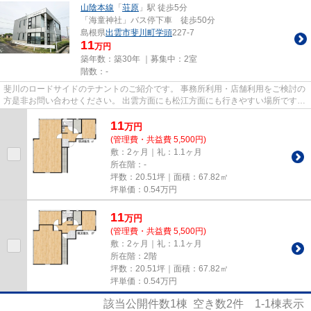
山陰本線
「
荘原
」駅 徒歩5分
「海童神社」バス停下車 徒歩50分
島根県
出雲市
斐川町学頭
227-7
11
万円
築年数：築30年 ｜募集中：
2室
階数：-
斐川のロードサイドのテナントのご紹介です。 事務所利用・店舗利用をご検討の
方是非お問い合わせください。 出雲方面にも松江方面にも行きやすい場所です
ね。 車は複数台駐車が可能で...
11
万
円
(管理費・共益費 5,500円)
敷：2ヶ月｜礼：1.1ヶ月
所在階：-
坪数：20.51坪｜面積：67.82㎡
坪単価：
0.54
万円
11
万
円
(管理費・共益費 5,500円)
敷：2ヶ月｜礼：1.1ヶ月
所在階：2階
坪数：20.51坪｜面積：67.82㎡
坪単価：
0.54
万円
該当公開件数
1
棟 空き数
2
件
1-1
棟表示