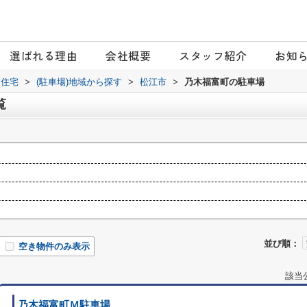
選ばれる理由
会社概要
スタッフ紹介
お知
日住宅
>
(駐車場)地域から探す
>
松江市
>
乃木福富町の駐車場
覧
並び順：
空き物件のみ表示
該当
乃木福富町Ｍ駐車場