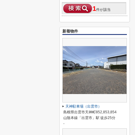
1
件が該当
新着物件
天神駐車場（出雲市）
島根県出雲市天神町852,853,854
山陰本線「出雲市」駅 徒歩25分
-