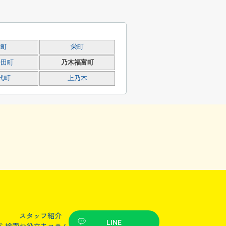
幸町
栄町
持田町
乃木福富町
代町
上乃木
スタッフ紹介
LINE