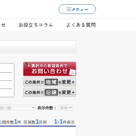
メニュー
らせ
お役立ちコラム
よくある質問
表示件数：
1
1
1-1
公開件数
件 区画数
区画
件表示