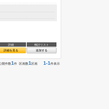
詳細
検討リスト
詳細を見る
追加する
1
1
1-1
公開件数
件 区画数
区画
件表示