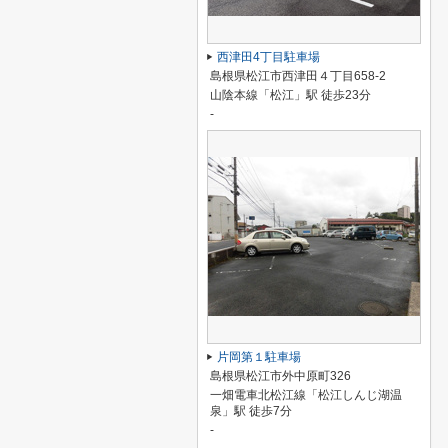
西津田4丁目駐車場
島根県松江市西津田４丁目658-2
山陰本線「松江」駅 徒歩23分
-
片岡第１駐車場
島根県松江市外中原町326
一畑電車北松江線「松江しんじ湖温
泉」駅 徒歩7分
-