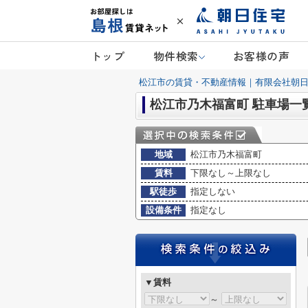
トップ
物件検索
お客様の声
松江市の賃貸・不動産情報｜有限会社朝
松江市乃木福富町 駐車場一
地域
松江市乃木福富町
賃料
下限なし～上限なし
駅徒歩
指定しない
設備条件
指定なし
▼賃料
～