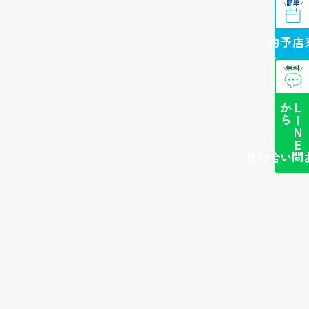
簡単
\
/
来店予約
無料
\
/
ら
L
I
N
E
か
簡単お問い合わせ