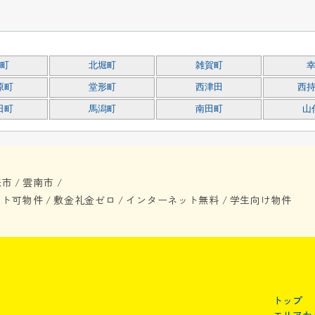
町
北堀町
雑賀町
原町
堂形町
西津田
西
日町
馬潟町
南田町
山
来市
雲南市
/
/
ット可物件
敷金礼金ゼロ
インターネット無料
学生向け物件
/
/
/
トップ