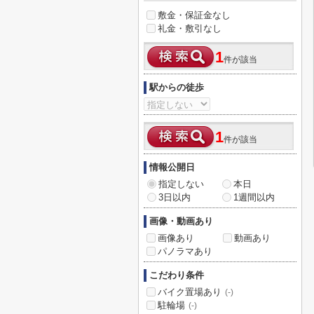
敷金・保証金なし
礼金・敷引なし
1
件が該当
駅からの徒歩
1
件が該当
情報公開日
指定しない
本日
3日以内
1週間以内
画像・動画あり
画像あり
動画あり
パノラマあり
こだわり条件
バイク置場あり
(-)
駐輪場
(-)