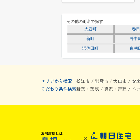
その他の町名で探す
大庭町
春日
新町
外中
浜佐田町
東朝
エリアから検索
松江市
出雲市
大田市
安
/
/
/
こだわり条件検索
新築・築浅
貸家・戸建
ペ
/
/