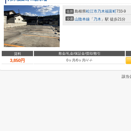
島根県
松江市
乃木福富町
733-9
住所
交通
山陰本線
「
乃木
」駅 徒歩21分
敷金/礼金/保証金/償却/敷引
賃料
3,850
円
0ヶ月
/
0ヶ月
/
-
/
-
/
-
該当