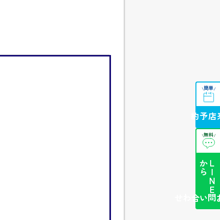
簡単
\
/
来店予約
無料
\
/
ら
L
I
N
E
か
簡単お問い合わせ