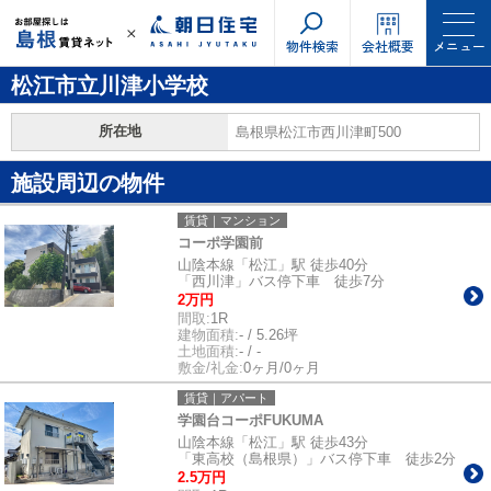
物件検索
会社概要
メニュー
松江市立川津小学校
所在地
島根県松江市西川津町500
施設周辺の物件
賃貸｜マンション
コーポ学園前
山陰本線「松江」駅 徒歩40分
「西川津」バス停下車 徒歩7分
2万円
間取:
1R
建物面積:
- / 5.26坪
土地面積:
- / -
敷金/礼金:
0ヶ月/0ヶ月
賃貸｜アパート
学園台コーポFUKUMA
山陰本線「松江」駅 徒歩43分
「東高校（島根県）」バス停下車 徒歩2分
2.5万円