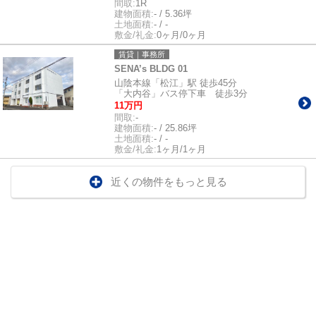
間取:
1R
建物面積:
- / 5.36坪
土地面積:
- / -
敷金/礼金:
0ヶ月/0ヶ月
賃貸｜事務所
SENA’s BLDG 01
山陰本線「松江」駅 徒歩45分
「大内谷」バス停下車 徒歩3分
11万円
間取:
-
建物面積:
- / 25.86坪
土地面積:
- / -
敷金/礼金:
1ヶ月/1ヶ月
近くの物件をもっと見る