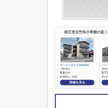
松江市立竹矢小学校の近く
サンコーポラスYAWATA
パー
-/48.00㎡
2DK/
6.6
5.7
万円
約966m／13分
約13
詳細を見る