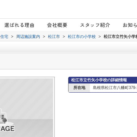
選ばれる理由
会社概要
スタッフ紹介
お知
日住宅
>
周辺施設案内
>
松江市
>
松江市の小学校
>
松江市立竹矢小学
松江市立竹矢小学校の詳細情報
所在地
島根県松江市八幡町379-