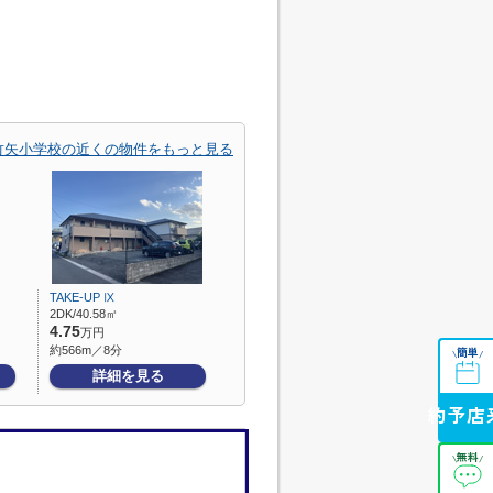
竹矢小学校の近くの物件をもっと見る
TAKE-UP Ⅸ
2DK/40.58㎡
4.75
万円
約566m／8分
簡単
\
/
詳細を見る
来店予約
無料
\
/