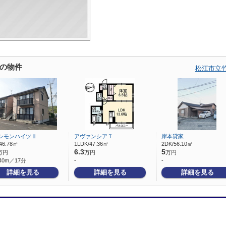
の物件
松江市立
シモンハイツⅡ
アヴァンシアＴ
岸本貸家
46.78㎡
1LDK/47.36㎡
2DK/56.10㎡
6.3
5
万円
万円
万円
40m／17分
-
-
詳細を見る
詳細を見る
詳細を見る