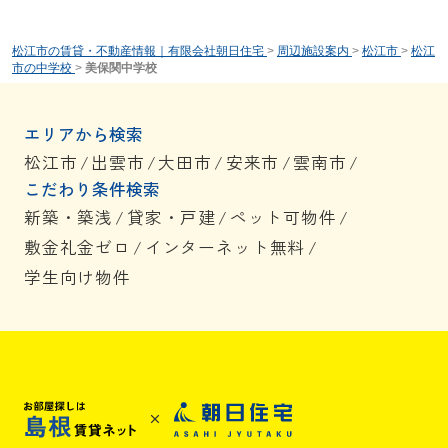
松江市の賃貸・不動産情報｜有限会社朝日住宅
>
周辺施設案内
>
松江市
>
松江
市の中学校
>
美保関中学校
エリアから検索
松江市
/
出雲市
/
大田市
/
安来市
/
雲南市
/
こだわり条件検索
新築・築浅
/
貸家・戸建
/
ペット可物件
/
敷金礼金ゼロ
/
インターネット無料
/
学生向け物件