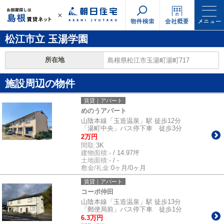
物件検索
会社概要
メニュー
松江市立 玉湯学園
所在地
島根県松江市玉湯町湯町717
施設周辺の物件
賃貸｜アパート
めのうアパート
山陰本線「玉造温泉」駅 徒歩12分
「湯町中央」バス停下車 徒歩3分
2万円
間取:
3K
建物面積:
- / 14.97坪
土地面積:
- / -
敷金/礼金:
0ヶ月/0ヶ月
賃貸｜アパート
コーポ仲田
山陰本線「玉造温泉」駅 徒歩13分
「郵便局前」バス停下車 徒歩1分
6.3万円