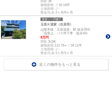
間取:
3K
建物面積:
- / 18.14坪
土地面積:
- / -
敷金/礼金:
2ヶ月/0ヶ月
賃貸｜一戸建て
玉造Ｋ貸家（住居用）
山陰本線「玉造温泉」駅 徒歩29分
「温泉上」バス停下車 徒歩4分
8万円
間取:
3LDK
建物面積:
112.79㎡ / 34.11坪
土地面積:
- / -
敷金/礼金:
2ヶ月/1ヶ月
近くの物件をもっと見る