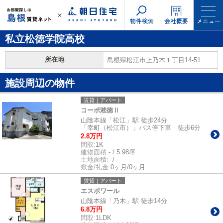
物件検索
会社概要
メニュー
私立松徳学院高校
所在地
島根県松江市上乃木１丁目14-51
施設周辺の物件
賃貸｜アパート
コーポ淞徳Ⅱ
山陰本線「松江」駅 徒歩24分
「幸町（松江市）」バス停下車 徒歩6分
2.8万円
間取:
1K
建物面積:
- / 5.98坪
土地面積:
- / -
敷金/礼金:
0ヶ月/0ヶ月
賃貸｜アパート
エスポワール
山陰本線「乃木」駅 徒歩14分
6.8万円
間取:
1LDK