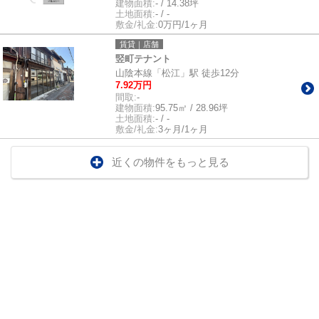
建物面積:
- / 14.38坪
土地面積:
- / -
敷金/礼金:
0万円/1ヶ月
賃貸｜店舗
竪町テナント
山陰本線「松江」駅 徒歩12分
7.92万円
間取:
-
建物面積:
95.75㎡ / 28.96坪
土地面積:
- / -
敷金/礼金:
3ヶ月/1ヶ月
近くの物件をもっと見る