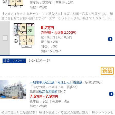
築年数：築30年 ｜募集中：
1室
階数：2階建
【２０２４年６月 無料Ｗｉ－Ｆｉ導入済☆】洋室２部屋・和室１部屋があり、用
途に合わせてお使い頂けます♪フーズマーケットホック黒田店まで１００ｍ、ドラ
ッグストアウェルネス黒田店...
6.7
万
円
(管理費・共益費 2,000円)
敷：0万円｜礼：0万円
所在階：2階
間取り：3K
面積：53.79㎡
シンビオージ
賃貸｜アパート
一畑電車北松江線
「
松江しんじ湖温泉
」駅 徒歩20分
「ふなつ橋」バス停下車 徒歩5分
島根県
松江市
黒田町
454-7
7.5
7.9
万円～
万円
築年数：予定 ｜募集中：
4室
階数：2階建
松江市黒田町に新築登場！ 毎日を快適にする充実の設備が魅力！ IHクッキングヒ