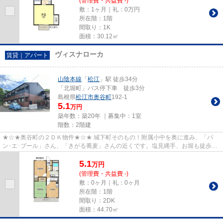
(管理費・共益費 -)
敷：1ヶ月｜礼：0万円
所在階：1階
間取り：1K
面積：30.12㎡
ヴィスナローカ
賃貸｜アパート
山陰本線
「
松江
」駅 徒歩34分
「北堀町」バス停下車 徒歩3分
島根県
松江市
奥谷町
192-1
5.1
万円
築年数：築20年 ｜募集中：
1室
階数：2階建
★☆★奥谷町の２ＤＫ物件★☆★ 城下町そのもの！附属小中を奥に進み、「パ
ン･エ･ブール」さん、「きがる蕎麦」さんの近くです。塩見縄手、お堀も徒歩圏
内。春には千住院のしだれ桜も楽し...
5.1
万
円
(管理費・共益費 -)
敷：0ヶ月｜礼：0ヶ月
所在階：1階
間取り：2DK
面積：44.70㎡