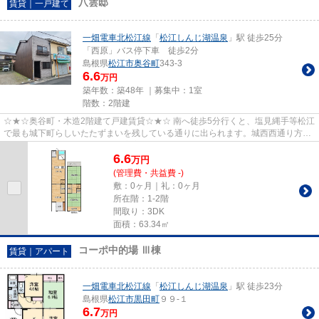
八雲邸
賃貸｜一戸建て
一畑電車北松江線
「
松江しんじ湖温泉
」駅 徒歩25分
「西原」バス停下車 徒歩2分
島根県
松江市
奥谷町
343-3
6.6
万円
築年数：築48年 ｜募集中：
1室
階数：2階建
☆★☆奥谷町・木造2階建て戸建賃貸☆★☆ 南へ徒歩5分行くと、塩見縄手等松江
で最も城下町らしいたたずまいを残している通りに出られます。城西西通り方面
へも徒歩圏内なのでお買い物も安心...
6.6
万
円
(管理費・共益費 -)
敷：0ヶ月｜礼：0ヶ月
所在階：1-2階
間取り：3DK
面積：63.34㎡
コーポ中的場 Ⅲ棟
賃貸｜アパート
一畑電車北松江線
「
松江しんじ湖温泉
」駅 徒歩23分
島根県
松江市
黒田町
９９-１
6.7
万円