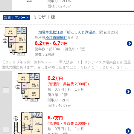
間取り：2LDK
面積：62.45㎡
ミモザ Ⅰ棟
賃貸｜アパート
一畑電車北松江線
「
松江しんじ湖温泉
」駅 徒歩23分
島根県
松江市
国屋町
６６-２
6.2
6.7
万円～
万円
築年数：築19年 ｜募集中：
2室
階数：2階建
【２０２３年５月・無料Ｗｉ－Ｆｉ導入済み！！】サンディスク陽南台と新国屋
団地の間にあります。みしまや春日店までは１．５㎞☆１Ｆ：２ＤＫ、２Ｆ：２
ＬＤＫのシャーメゾンです。浴...
6.2
万
円
(管理費・共益費 2,000円)
敷：0万円｜礼：1ヶ月
所在階：1階
間取り：2DK
面積：46.68㎡
6.7
万
円
(管理費・共益費 2,000円)
敷：0万円｜礼：1ヶ月