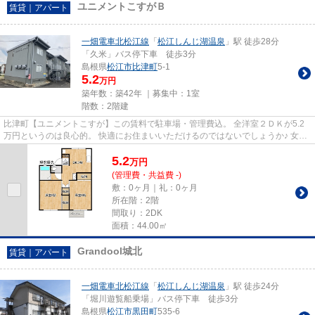
ユニメントこすがＢ
賃貸｜アパート
一畑電車北松江線
「
松江しんじ湖温泉
」駅 徒歩28分
「久米」バス停下車 徒歩3分
島根県
松江市
比津町
5-1
5.2
万円
築年数：築42年 ｜募集中：
1室
階数：2階建
比津町【ユニメントこすが】この賃料で駐車場・管理費込。 全洋室２ＤＫが5.2
万円というのは良心的。 快適にお住まいいただけるのではないでしょうか♪ 女性
に嬉しいシャワーヘッド付の...
5.2
万
円
(管理費・共益費 -)
敷：0ヶ月｜礼：0ヶ月
所在階：2階
間取り：2DK
面積：44.00㎡
Grandool城北
賃貸｜アパート
一畑電車北松江線
「
松江しんじ湖温泉
」駅 徒歩24分
「堀川遊覧船乗場」バス停下車 徒歩3分
島根県
松江市
黒田町
535-6