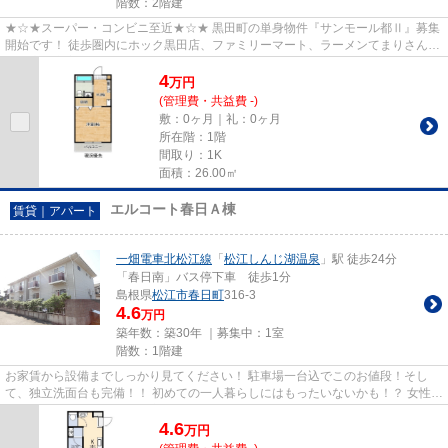
階数：2階建
★☆★スーパー・コンビニ至近★☆★ 黒田町の単身物件『サンモール都Ⅱ』募集
開始です！ 徒歩圏内にホック黒田店、ファミリーマート、ラーメンてまりさん他
飲食店も充実。生活する上で住環...
4
万
円
(管理費・共益費 -)
敷：0ヶ月｜礼：0ヶ月
所在階：1階
間取り：1K
面積：26.00㎡
エルコート春日Ａ棟
賃貸｜アパート
一畑電車北松江線
「
松江しんじ湖温泉
」駅 徒歩24分
「春日南」バス停下車 徒歩1分
島根県
松江市
春日町
316-3
4.6
万円
築年数：築30年 ｜募集中：
1室
階数：1階建
お家賃から設備までしっかり見てください！ 駐車場一台込でこのお値段！そし
て、独立洗面台も完備！！ 初めての一人暮らしにはもったいないかも！？ 女性に
も嬉しいバストイレ別・独立...
4.6
万
円