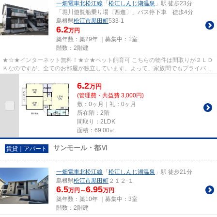
一畑電車北松江線
「
松江しんじ湖温泉
」駅 徒歩23分
「堀川遊覧船乗り場〔西進〕」バス停下車 徒歩4分
島根県
松江市
黒田町
533-1
6.2
万円
築年数：築29年 ｜募集中：
1室
階数：2階建
★☆★インターネット無料！★☆★ペット飼育可 こちらの物件は間取りが２ＬＤ
Ｋなのですが、全てのお部屋が独立しています。よって、家族間でもプライバシ
ーをしっかり守れます。 近隣には...
6.2
万
円
(管理費・共益費 3,000円)
敷：0ヶ月｜礼：0ヶ月
所在階：2階
間取り：2LDK
面積：69.00㎡
サンモール・都Ⅵ
賃貸｜アパート
一畑電車北松江線
「
松江しんじ湖温泉
」駅 徒歩21分
島根県
松江市
黒田町
２１２-１
6.5
6.95
万円～
万円
築年数：築10年 ｜募集中：
3室
階数：2階建