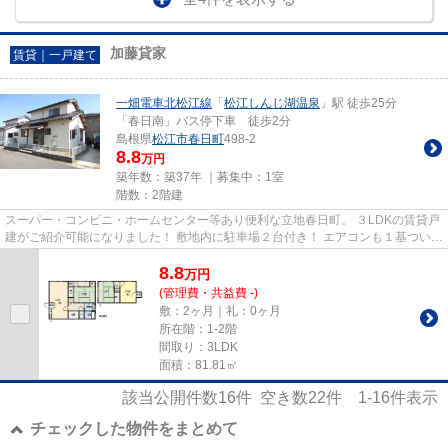
加藤貸家
賃貸｜一戸建て
一畑電車北松江線
「
松江しんじ湖温泉
」駅 徒歩25分
「春日南」バス停下車 徒歩2分
島根県
松江市
春日町
498-2
8.8
万円
築年数：築37年 ｜募集中：
1室
階数：2階建
スーパー・コンビニ・ホームセンター等あり便利な立地春日町。 ３LDKの賃貸戸
建がご紹介可能になりました！ 敷地内に駐車場２台付き！ エアコンも１基ついて
います。 住環境も良く、暮...
8.8
万
円
(管理費・共益費 -)
敷：2ヶ月｜礼：0ヶ月
所在階：1-2階
間取り：3LDK
面積：81.81㎡
該当公開件数
16
件 空き数
22
件
1-16
件表示
チェックした物件をまとめて