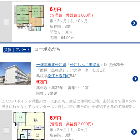
ー・コンビニ揃っています。 ...
6
万
円
(管理費・共益費 3,000円)
敷：3ヶ月｜礼：0ヶ月
所在階：3階
間取り：3DK
面積：64.00㎡
コーポあだち
賃貸｜アパート
一畑電車北松江線
「
松江しんじ湖温泉
」駅 徒歩25分
「西原（島根県）」バス停下車 徒歩1分
島根県
松江市
春日町
548
6
万円
築年数：築37年 ｜募集中：
1室
階数：3階建
こだわりポイント満載のコーポあだち。生活に便利な立地。玄関先まで覗き穴を
覗きに行かなくてもインターホン越しに誰が来たのかを確認できるので防犯対策
につながります。室内設備は...
6
万
円
(管理費・共益費 2,000円)
敷：2ヶ月｜礼：0ヶ月
所在階：3階