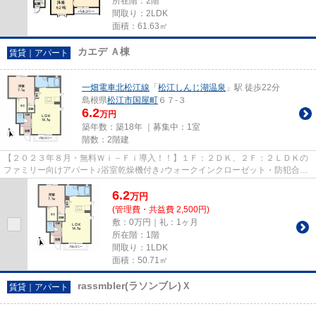
所在階：2階
間取り：2LDK
面積：61.63㎡
カエデ Ａ棟
賃貸｜アパート
一畑電車北松江線
「
松江しんじ湖温泉
」駅 徒歩22分
島根県
松江市
国屋町
６７-３
6.2
万円
築年数：築18年 ｜募集中：
1室
階数：2階建
【２０２３年８月・無料Ｗｉ－Ｆｉ導入！！】１Ｆ：２ＤＫ、２Ｆ：２ＬＤＫの
ファミリー向けアパート♪浴室乾燥機付き♪ウォークインクローゼット・防犯合わ
せガラス・カラーモニターホ...
6.2
万
円
(管理費・共益費 2,500円)
敷：0万円｜礼：1ヶ月
所在階：1階
間取り：1LDK
面積：50.71㎡
rassmbler(ラソンブレ)Ｘ
賃貸｜アパート