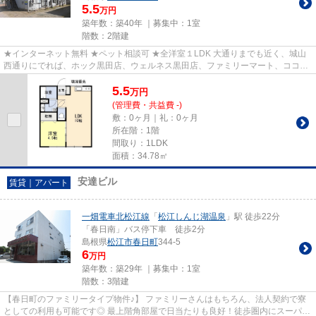
5.5
万円
築年数：築40年 ｜募集中：
1室
階数：2階建
★インターネット無料 ★ペット相談可 ★全洋室１LDK 大通りまでも近く、城山
西通りにでれば、ホック黒田店、ウェルネス黒田店、ファミリーマート、ココ壱
番屋さんなどがありますよ。 テ...
5.5
万
円
(管理費・共益費 -)
敷：0ヶ月｜礼：0ヶ月
所在階：1階
間取り：1LDK
面積：34.78㎡
安達ビル
賃貸｜アパート
一畑電車北松江線
「
松江しんじ湖温泉
」駅 徒歩22分
「春日南」バス停下車 徒歩2分
島根県
松江市
春日町
344-5
6
万円
築年数：築29年 ｜募集中：
1室
階数：3階建
【春日町のファミリータイプ物件♪】 ファミリーさんはもちろん、法人契約で寮
としての利用も可能です◎ 最上階角部屋で日当たりも良好！徒歩圏内にスーパ