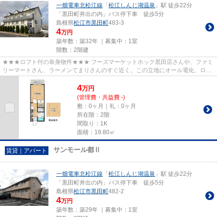
一畑電車北松江線
「
松江しんじ湖温泉
」駅 徒歩22分
「黒田町井出の内」バス停下車 徒歩5分
島根県
松江市
黒田町
483-3
4
万円
築年数：築32年 ｜募集中：
1室
階数：2階建
★★★ロフト付の単身物件★★★ フーズマーケットホック黒田店さんや、ファミ
リーマートさん、ラーメンてまりさんのすぐ近く。この立地にオール電化、ロフ
ト付きの１K物件があります。名称...
4
万
円
(管理費・共益費 -)
敷：0ヶ月｜礼：0ヶ月
所在階：2階
間取り：1K
面積：19.80㎡
サンモール都Ⅱ
賃貸｜アパート
一畑電車北松江線
「
松江しんじ湖温泉
」駅 徒歩22分
「黒田町井出の内」バス停下車 徒歩5分
島根県
松江市
黒田町
482-2
4
万円
築年数：築29年 ｜募集中：
1室