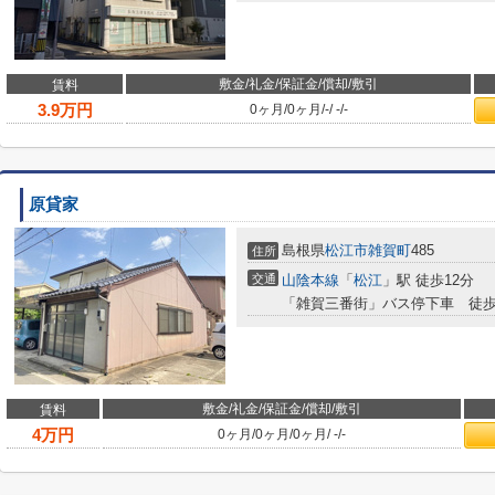
敷金/礼金/保証金/償却/敷引
賃料
3.9
万円
0ヶ月
/
0ヶ月
/
-
/
-
/
-
原貸家
島根県
松江市
雑賀町
485
住所
交通
山陰本線
「
松江
」駅 徒歩12分
「雑賀三番街」バス停下車 徒歩
敷金/礼金/保証金/償却/敷引
賃料
4
万円
0ヶ月
/
0ヶ月
/
0ヶ月
/
-
/
-