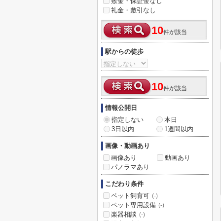
敷金・保証金なし
礼金・敷引なし
10
件が該当
駅からの徒歩
10
件が該当
情報公開日
指定しない
本日
3日以内
1週間以内
画像・動画あり
画像あり
動画あり
パノラマあり
こだわり条件
ペット飼育可
(-)
ペット専用設備
(-)
楽器相談
(-)