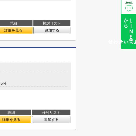
無料
\
/
ら
L
I
N
E
か
詳細
検討リスト
詳細を見る
追加する
簡単お問い合わせ
5分
詳細
検討リスト
詳細を見る
追加する