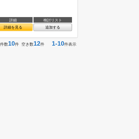
詳細
検討リスト
詳細を見る
追加する
10
12
1-10
件数
件 空き数
件
件表示