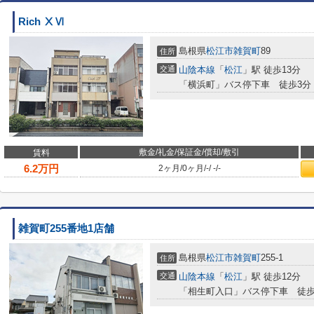
Rich ⅩⅥ
島根県
松江市
雑賀町
89
住所
交通
山陰本線
「
松江
」駅 徒歩13分
「横浜町」バス停下車 徒歩3分
敷金/礼金/保証金/償却/敷引
賃料
6.2
万円
2ヶ月
/
0ヶ月
/
-
/
-
/
-
雑賀町255番地1店舗
島根県
松江市
雑賀町
255-1
住所
交通
山陰本線
「
松江
」駅 徒歩12分
「相生町入口」バス停下車 徒歩