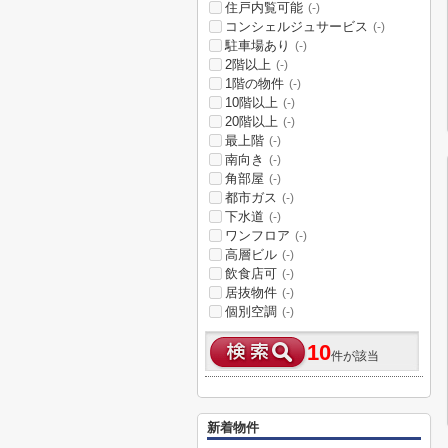
住戸内覧可能
(-)
コンシェルジュサービス
(-)
駐車場あり
(-)
2階以上
(-)
1階の物件
(-)
10階以上
(-)
20階以上
(-)
最上階
(-)
南向き
(-)
角部屋
(-)
都市ガス
(-)
下水道
(-)
ワンフロア
(-)
高層ビル
(-)
飲食店可
(-)
居抜物件
(-)
個別空調
(-)
10
件が該当
新着物件