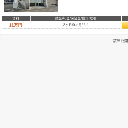
敷金/礼金/保証金/償却/敷引
賃料
11
万円
2ヶ月
/
0ヶ月
/
-
/
-
/
-
該当公開