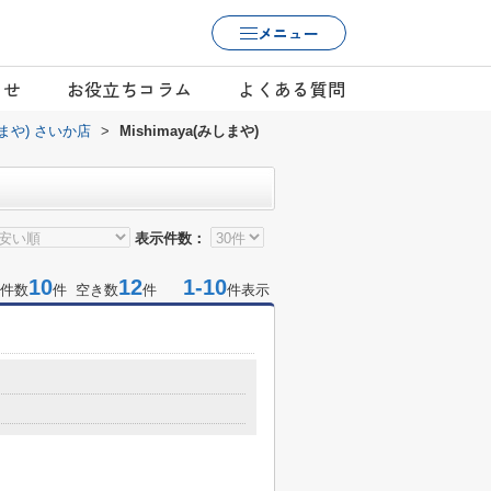
メニュー
らせ
お役立ちコラム
よくある質問
みしまや) さいか店
>
Mishimaya(みしまや)
表示件数：
10
12
1-10
件数
件 空き数
件
件表示