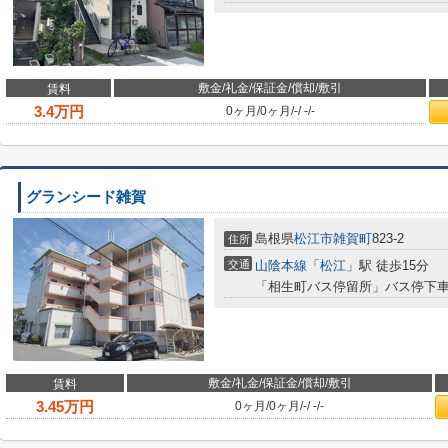
敷金/礼金/保証金/償却/敷引
賃料
3.4
万円
0ヶ月
/
0ヶ月
/
-
/
-
/
-
グランシード雑賀
島根県
松江市
雑賀町
823-2
住所
交通
山陰本線
「
松江
」駅 徒歩15分
「相生町バス停留所」バス停下車
敷金/礼金/保証金/償却/敷引
賃料
3.45
万円
0ヶ月
/
0ヶ月
/
-
/
-
/
-