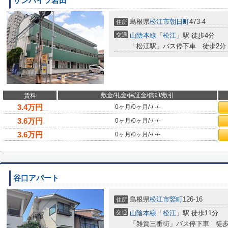
サンハイツ岩田
島根県
松江市
朝日町
473-4
住所
交通
山陰本線
「
松江
」駅 徒歩4分
「松江駅」バス停下車 徒歩2分
敷金/礼金/保証金/償却/敷引
賃料
3.4
万円
0ヶ月
/
0ヶ月
/
-
/
-
/
-
3.6
万円
0ヶ月
/
0ヶ月
/
-
/
-
/
-
3.6
万円
0ヶ月
/
0ヶ月
/
-
/
-
/
-
谷口アパート
島根県
松江市
竪町
126-16
住所
交通
山陰本線
「
松江
」駅 徒歩11分
「雑賀三番街」バス停下車 徒歩