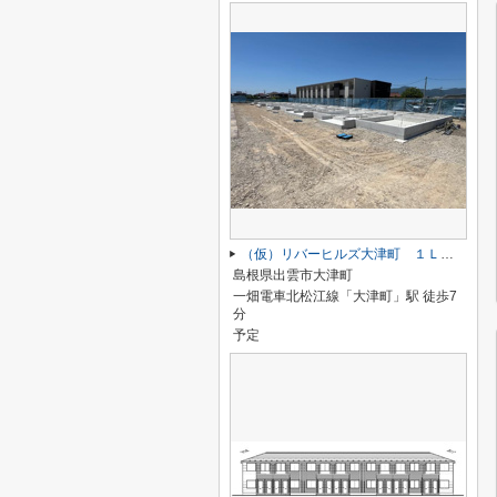
（仮）リバーヒルズ大津町 １ＬＤＫ／２ＬＤＫ
島根県出雲市大津町
一畑電車北松江線「大津町」駅 徒歩7
分
予定