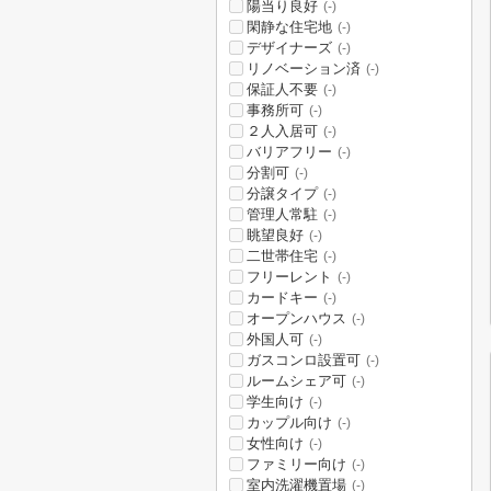
陽当り良好
(-)
閑静な住宅地
(-)
デザイナーズ
(-)
リノベーション済
(-)
保証人不要
(-)
事務所可
(-)
２人入居可
(-)
バリアフリー
(-)
分割可
(-)
分譲タイプ
(-)
管理人常駐
(-)
眺望良好
(-)
二世帯住宅
(-)
フリーレント
(-)
カードキー
(-)
オープンハウス
(-)
外国人可
(-)
ガスコンロ設置可
(-)
ルームシェア可
(-)
学生向け
(-)
カップル向け
(-)
女性向け
(-)
ファミリー向け
(-)
室内洗濯機置場
(-)