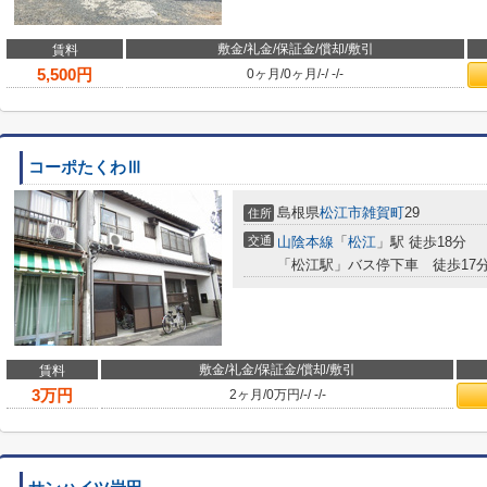
敷金/礼金/保証金/償却/敷引
賃料
5,500
円
0ヶ月
/
0ヶ月
/
-
/
-
/
-
コーポたくわⅢ
島根県
松江市
雑賀町
29
住所
交通
山陰本線
「
松江
」駅 徒歩18分
「松江駅」バス停下車 徒歩17
敷金/礼金/保証金/償却/敷引
賃料
3
万円
2ヶ月
/
0万円
/
-
/
-
/
-