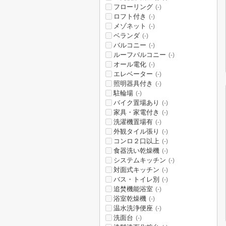
フローリング
(-)
ロフト付き
(-)
メゾネット
(-)
ベランダ
(-)
バルコニー
(-)
ルーフバルコニー
(-)
オール電化
(-)
エレベーター
(-)
照明器具付き
(-)
駐輪場
(-)
バイク置場あり
(-)
家具・家電付き
(-)
洗濯機置場有
(-)
外観タイル張り
(-)
コンロ２口以上
(-)
食器洗い乾燥機
(-)
システムキッチン
(-)
対面式キッチン
(-)
バス・トイレ別
(-)
追焚機能浴室
(-)
浴室乾燥機
(-)
温水洗浄便座
(-)
洗面台
(-)