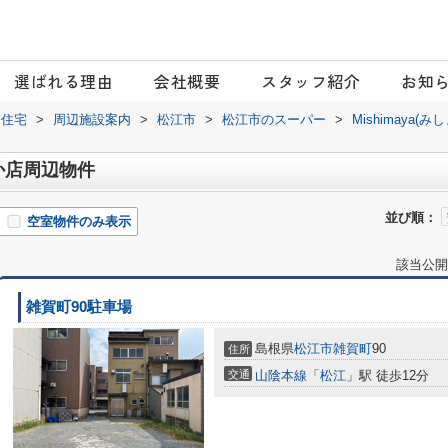
選ばれる理由
会社概要
スタッフ紹介
お知
日住宅
>
周辺施設案内
>
松江市
>
松江市のスーパー
>
Mishimaya(
さいか店周辺物件
並び順：
空室物件のみ表示
該当公開
雑賀町90駐車場
島根県
松江市
雑賀町
90
住所
交通
山陰本線
「
松江
」駅 徒歩12分