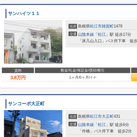
サンハイツ１１
島根県
松江市
雑賀町
1479
住所
交通
山陰本線
「
松江
」駅 徒歩17分
「床几山入口」バス停下車 徒歩
敷金/礼金/保証金/償却/敷引
賃料
3.8
万円
1ヶ月
/
0ヶ月
/
-
/
-
/
-
サンコーポ大正町
島根県
松江市
大正町
431
住所
交通
山陰本線
「
松江
」駅 徒歩6分
「作橋」バス停下車 徒歩2分