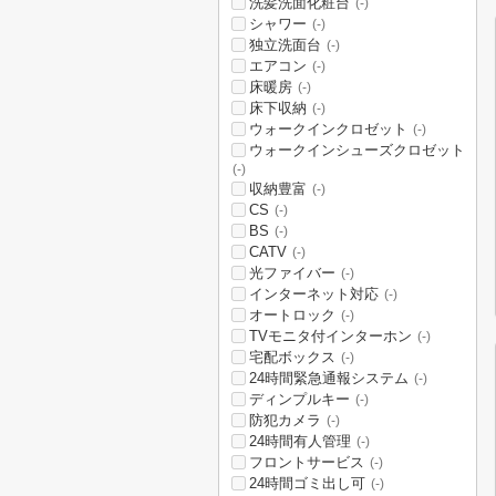
洗髪洗面化粧台
(-)
シャワー
(-)
独立洗面台
(-)
エアコン
(-)
床暖房
(-)
床下収納
(-)
ウォークインクロゼット
(-)
ウォークインシューズクロゼット
(-)
収納豊富
(-)
CS
(-)
BS
(-)
CATV
(-)
光ファイバー
(-)
インターネット対応
(-)
オートロック
(-)
TVモニタ付インターホン
(-)
宅配ボックス
(-)
24時間緊急通報システム
(-)
ディンプルキー
(-)
防犯カメラ
(-)
24時間有人管理
(-)
フロントサービス
(-)
24時間ゴミ出し可
(-)