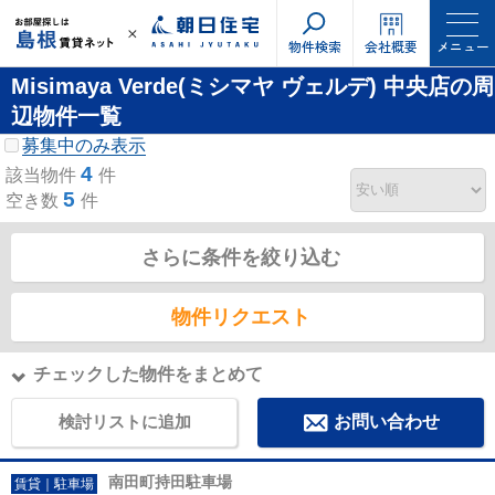
物件検索
会社概要
メニュー
Misimaya Verde(ミシマヤ ヴェルデ) 中央店の周
辺物件一覧
募集中のみ表示
4
該当物件
件
5
空き数
件
さらに条件を絞り込む
物件リクエスト
チェックした物件をまとめて
検討リストに追加
お問い合わせ
南田町持田駐車場
賃貸｜駐車場