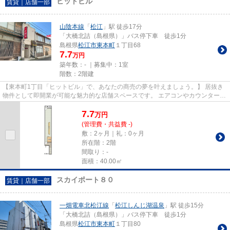
ヒットビル
賃貸｜店舗一部
山陰本線
「
松江
」駅 徒歩17分
「大橋北詰（島根県）」バス停下車 徒歩1分
島根県
松江市
東本町
１丁目68
7.7
万円
築年数：- ｜募集中：
1室
階数：2階建
【東本町1丁目「ヒットビル」で、あなたの商売の夢を叶えましょう。】 居抜き
物件として即開業が可能な魅力的な店舗スペースです。 エアコンやカウンターな
どの備品が既に設置されてお...
7.7
万
円
(管理費・共益費 -)
敷：2ヶ月｜礼：0ヶ月
所在階：2階
間取り：-
面積：40.00㎡
スカイポート８０
賃貸｜店舗一部
一畑電車北松江線
「
松江しんじ湖温泉
」駅 徒歩15分
「大橋北詰（島根県）」バス停下車 徒歩1分
島根県
松江市
東本町
１丁目80