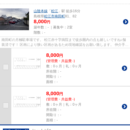
山陰本線
「
松江
」駅 徒歩16分
島根県
松江市
南田町
81、82
8,000
円
築年数：- ｜募集中：
2室
階数：-
南田町の月極駐車場です。 松江赤十字病院まで徒歩圏内の点も嬉しいですね♪舗
装済です！ 区画により狭い区画があるため現地確認をお願い致します。 仲介手数
料は貸主様にて全額負担し...
8,000
円
(管理費・共益費 -)
敷：0ヶ月｜礼：0ヶ月
所在階：-
間取り：-
面積：-
8,000
円
(管理費・共益費 -)
敷：0ヶ月｜礼：0ヶ月
所在階：-
間取り：-
面積：-