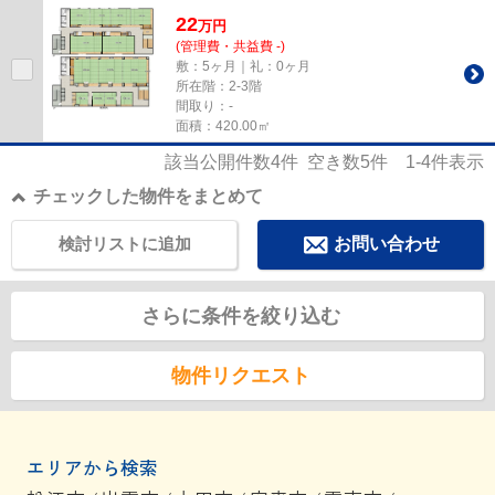
くありません 事務所、飲食...
22
万
円
(管理費・共益費 -)
敷：5ヶ月｜礼：0ヶ月
所在階：2-3階
間取り：-
面積：420.00㎡
該当公開件数
4
件 空き数
5
件
1-4
件表示
チェックした物件をまとめて
検討リストに追加
お問い合わせ
さらに条件を絞り込む
物件リクエスト
エリアから検索