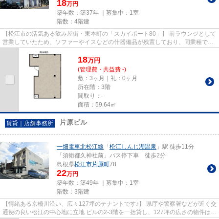
18
万円
築年数：築37年 ｜募集中：
1室
階数：4階建
【松江市の活気ある飲み屋街・東本町の「スカイポート80」】 前ラウンジとして
営業していたため、ソファーやイスなどの什器備品が残置しており、同業種であ
れば軽いリフォームで即営業...
18
万
円
(管理費・共益費 -)
敷：3ヶ月｜礼：0ヶ月
所在階：3階
間取り：-
面積：59.64㎡
片原ビル
賃貸｜店舗事務所
一畑電車北松江線
「
松江しんじ湖温泉
」駅 徒歩11分
「須衛都久神社前」バス停下車 徒歩2分
島根県
松江市
片原町
78
22
万円
築年数：築49年 ｜募集中：
1室
階数：3階建
【情緒ある京橋川沿い、広々127坪のテナントです♪】 県庁や警察署などが近く交
通便の良い松江の中心地に立地 ビルの2-3階を一括貸し、127坪の広さの物件は多