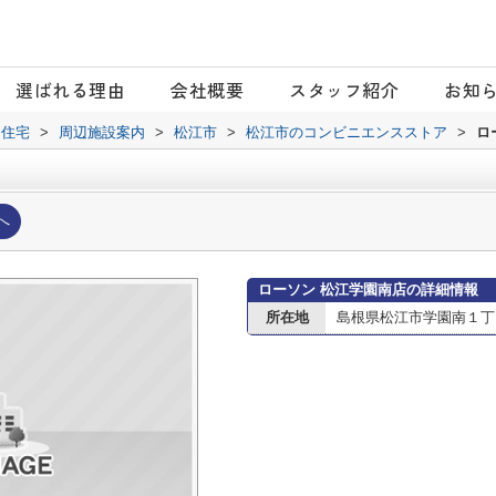
選ばれる理由
会社概要
スタッフ紹介
お知
日住宅
>
周辺施設案内
>
松江市
>
松江市のコンビニエンスストア
>
ロ
へ
ローソン 松江学園南店の詳細情報
所在地
島根県松江市学園南１丁目