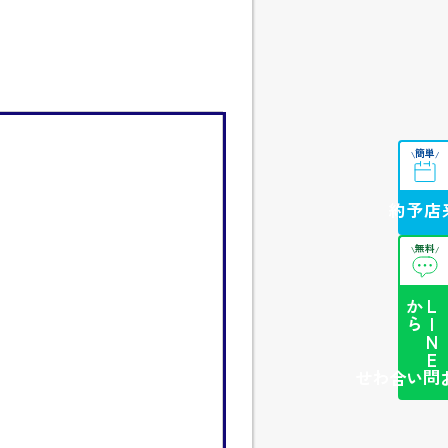
簡単
\
/
来店予約
無料
\
/
ら
L
I
N
E
か
簡単お問い合わせ