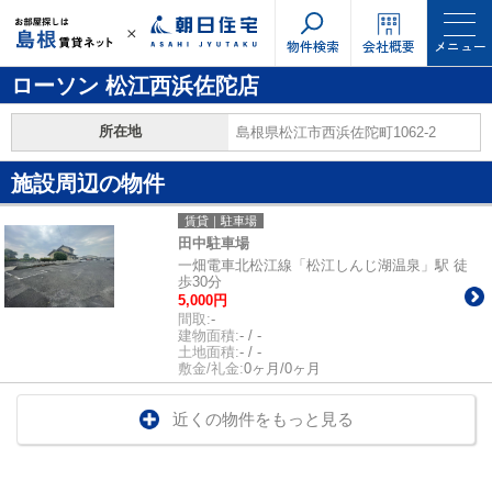
物件検索
会社概要
メニュー
ローソン 松江西浜佐陀店
所在地
島根県松江市西浜佐陀町1062-2
施設周辺の物件
賃貸｜駐車場
田中駐車場
一畑電車北松江線「松江しんじ湖温泉」駅 徒
歩30分
5,000円
間取:
-
建物面積:
- / -
土地面積:
- / -
敷金/礼金:
0ヶ月/0ヶ月
近くの物件をもっと見る