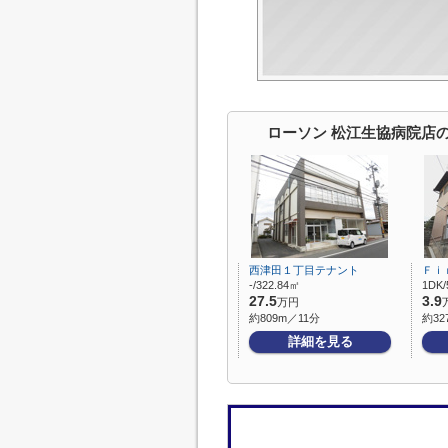
ローソン 松江生協病院店
西津田１丁目テナント
Ｆｉ
-/322.84㎡
1DK/
27.5
3.9
万円
約809m／11分
約32
詳細を見る