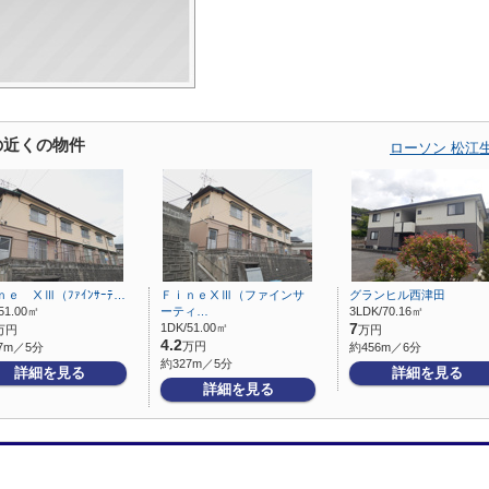
の近くの物件
ローソン 松江
ｎｅ ⅩⅢ（ﾌｧｲﾝｻｰﾃ…
ＦｉｎｅⅩⅢ（ファインサ
グランヒル西津田
51.00㎡
ーティ…
3LDK/70.16㎡
1DK/51.00㎡
7
万円
万円
4.2
万円
7m／5分
約456m／6分
約327m／5分
詳細を見る
詳細を見る
詳細を見る