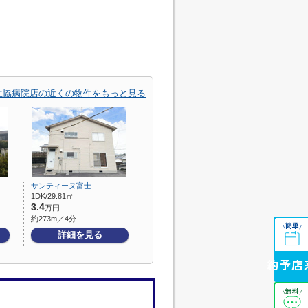
生協病院店の近くの物件をもっと見る
サンティーヌ富士
1DK/29.81㎡
3.4
万円
約273m／4分
簡単
\
/
詳細を見る
来店予約
無料
\
/