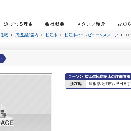
選ばれる理由
会社概要
スタッフ紹介
お知
日住宅
>
周辺施設案内
>
松江市
>
松江市のコンビニエンスストア
>
ロ
へ
ローソン 松江生協病院店の詳細情報
所在地
島根県松江市西津田８丁目