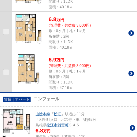
間取り：1LDK
面積：40.18㎡
6.8
万
円
(管理費・共益費 3,000円)
敷：0ヶ月｜礼：1ヶ月
所在階：2階
間取り：1LDK
面積：40.18㎡
6.9
万
円
(管理費・共益費 3,000円)
敷：0ヶ月｜礼：1ヶ月
所在階：2階
間取り：1LDK
面積：47.16㎡
コンフォール
賃貸｜アパート
山陰本線
「
松江
」駅 徒歩11分
「相生町入口」バス停下車 徒歩2分
島根県
松江市
雑賀町
３４５
6.8
万円
築年数：築5年 ｜募集中：
1室