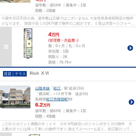
築年数：築54年 ｜募集中：
1室
階数：1階建
※築年月日不詳の為、築年数は正確ではございません ※女性単身者様限定の物件
となります。 雑賀小近くの2K戸建て物件のご紹介です。１室は洋室へリフォーム
されており、快適♪洗面台も...
4
万
円
(管理費・共益費 -)
敷：0ヶ月｜礼：0ヶ月
所在階：1階
間取り：2K
面積：76.79㎡
Rich ⅩⅥ
賃貸｜テラス
山陰本線
「
松江
」駅 徒歩13分
「横浜町」バス停下車 徒歩3分
島根県
松江市
雑賀町
89
6.2
万円
築年数：築63年 ｜募集中：
1室
階数：4階建
こだわりポイント満載のＲｉｃｈ ⅩⅣ 9号線沿いのジャンボサイズの物件 大
人数の方々には持って来いの物件です☆ 加えてスーパーも近く、松江駅だって徒
歩圏内。車のない生活も夢では...