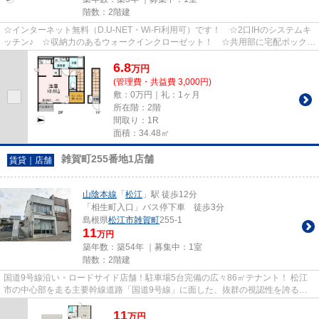
階数：2階建
☆インターネット無料（D.U-NET・Wi-Fi利用可）です！ ☆2口IHのシステムキ
ッチン♪ ☆収納力のあるウォークインクローゼット！ ☆共用部に宅配ボックス
付き！
6.8
万
円
(管理費・共益費 3,000円)
敷：0万円｜礼：1ヶ月
所在階：2階
間取り：1R
面積：34.48㎡
雑賀町255番地1店舗
賃貸｜店舗
山陰本線
「
松江
」駅 徒歩12分
「相生町入口」バス停下車 徒歩3分
島根県
松江市
雑賀町
255-1
11
万円
築年数：築54年 ｜募集中：
1室
階数：2階建
国道9号線沿い・ロードサイド店舗！駐車場5台完備の広々86㎡テナント！ 松江
市の中心部を走る主要幹線道路「国道9号線」に面した、抜群の視認性を誇るロ
ードサイドテナントです～ 敷地...
11
万
円