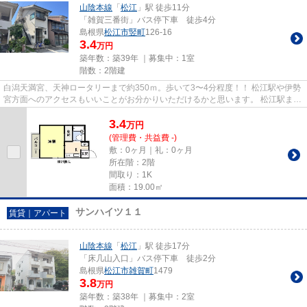
山陰本線
「
松江
」駅 徒歩11分
「雑賀三番街」バス停下車 徒歩4分
島根県
松江市
竪町
126-16
3.4
万円
築年数：築39年 ｜募集中：
1室
階数：2階建
白潟天満宮、天神ロータリーまで約350ｍ。歩いて3〜4分程度！！ 松江駅や伊勢
宮方面へのアクセスもいいことがお分かりいただけるかと思います。 松江駅まで
は徒歩で約１０分程度です。...
3.4
万
円
(管理費・共益費 -)
敷：0ヶ月｜礼：0ヶ月
所在階：2階
間取り：1K
面積：19.00㎡
サンハイツ１１
賃貸｜アパート
山陰本線
「
松江
」駅 徒歩17分
「床几山入口」バス停下車 徒歩2分
島根県
松江市
雑賀町
1479
3.8
万円
築年数：築38年 ｜募集中：
2室