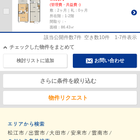
(管理費・共益費 -)
敷：2ヶ月｜礼：0ヶ月
所在階：1-2階
間取り：-
面積：86.43㎡
該当公開件数
7
件 空き数
10
件
1-7
件表示
チェックした物件をまとめて
検討リストに追加
お問い合わせ
さらに条件を絞り込む
物件リクエスト
エリアから検索
松江市
/
出雲市
/
大田市
/
安来市
/
雲南市
/