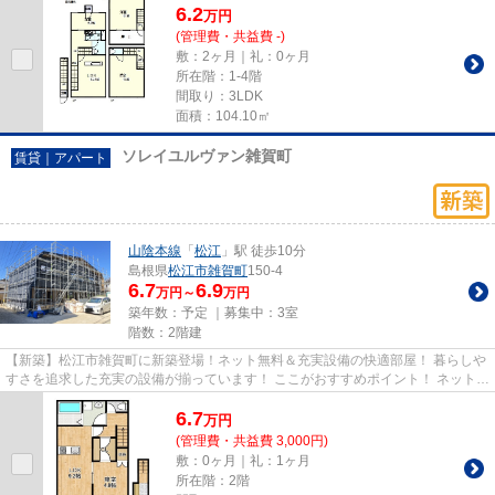
6.2
万
円
(管理費・共益費 -)
敷：2ヶ月｜礼：0ヶ月
所在階：1-4階
間取り：3LDK
面積：104.10㎡
ソレイユルヴァン雑賀町
賃貸｜アパート
山陰本線
「
松江
」駅 徒歩10分
島根県
松江市
雑賀町
150-4
6.7
6.9
万円～
万円
築年数：予定 ｜募集中：
3室
階数：2階建
【新築】松江市雑賀町に新築登場！ネット無料＆充実設備の快適部屋！ 暮らしや
すさを追求した充実の設備が揃っています！ ここがおすすめポイント！ ネット無
料！ 高速インターネット...
6.7
万
円
(管理費・共益費 3,000円)
敷：0ヶ月｜礼：1ヶ月
所在階：2階