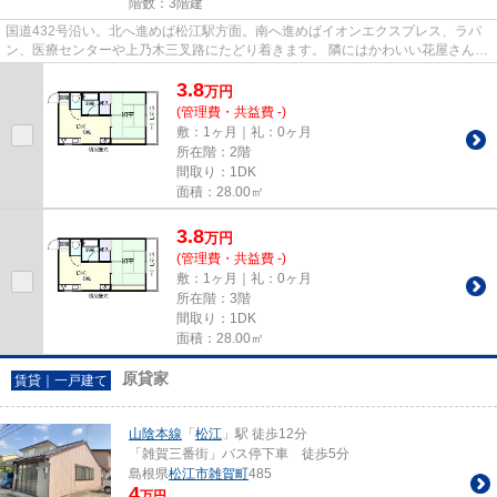
階数：3階建
国道432号沿い。北へ進めば松江駅方面。南へ進めばイオンエクスプレス、ラパ
ン、医療センターや上乃木三叉路にたどり着きます。 隣にはかわいい花屋さんが
ありますよ。 そんな良い立地...
3.8
万
円
(管理費・共益費 -)
敷：1ヶ月｜礼：0ヶ月
所在階：2階
間取り：1DK
面積：28.00㎡
3.8
万
円
(管理費・共益費 -)
敷：1ヶ月｜礼：0ヶ月
所在階：3階
間取り：1DK
面積：28.00㎡
原貸家
賃貸｜一戸建て
山陰本線
「
松江
」駅 徒歩12分
「雑賀三番街」バス停下車 徒歩5分
島根県
松江市
雑賀町
485
4
万円