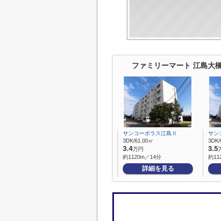
ファミリーマート 江島大
サンコーポラス江島Ⅱ
サン
3DK/61.00㎡
3DK/
3.4
3.5
万円
約1120m／14分
約11
詳細を見る