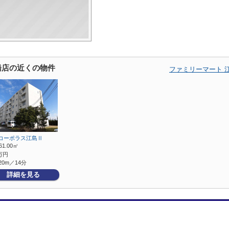
橋店の近くの物件
ファミリーマート 
コーポラス江島Ⅱ
61.00㎡
万円
20m／14分
詳細を見る