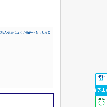
江島大橋店の近くの物件をもっと見る
簡単
\
/
来店予約
無料
\
/