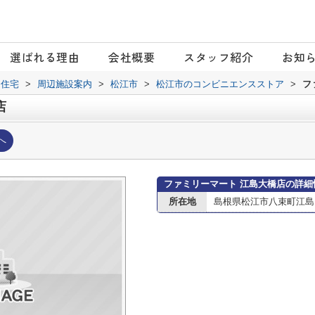
選ばれる理由
会社概要
スタッフ紹介
お知
日住宅
>
周辺施設案内
>
松江市
>
松江市のコンビニエンスストア
>
フ
店
へ
ファミリーマート 江島大橋店の詳細
所在地
島根県松江市八束町江島11