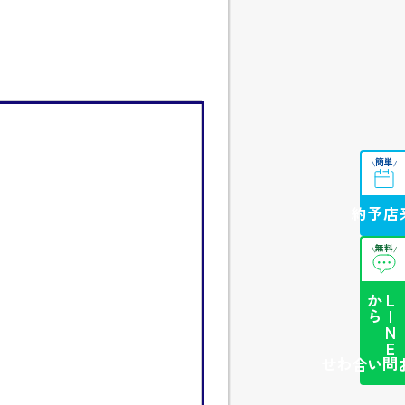
簡単
\
/
来店予約
無料
\
/
ら
L
I
N
E
か
簡単お問い合わせ