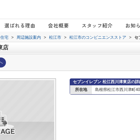
選ばれる理由
会社概要
スタッフ紹介
お知
日住宅
>
周辺施設案内
>
松江市
>
松江市のコンビニエンスストア
>
セ
東店
へ
セブンイレブン 松江西川津東店の詳
所在地
島根県松江市西川津町40