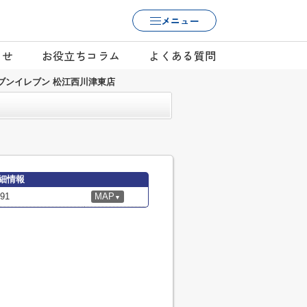
メニュー
らせ
お役立ちコラム
よくある質問
ブンイレブン 松江西川津東店
細情報
91
MAP
▼