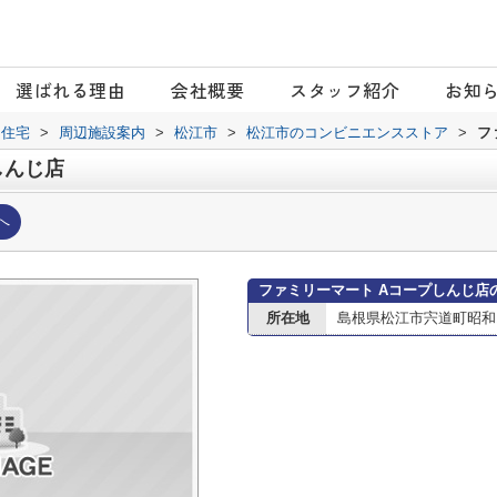
選ばれる理由
会社概要
スタッフ紹介
お知
日住宅
>
周辺施設案内
>
松江市
>
松江市のコンビニエンスストア
>
フ
しんじ店
へ
ファミリーマート Aコープしんじ店
所在地
島根県松江市宍道町昭和