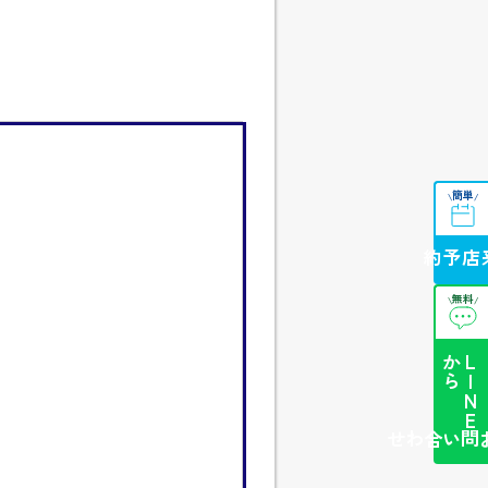
簡単
\
/
来店予約
無料
\
/
ら
L
I
N
E
か
簡単お問い合わせ