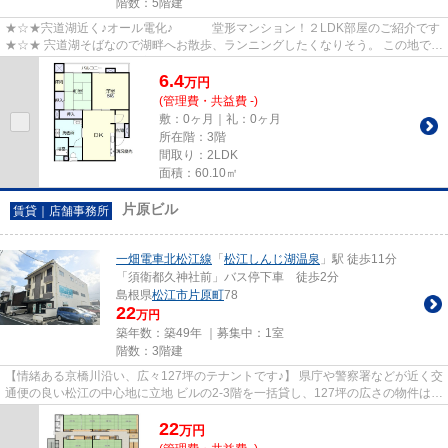
階数：5階建
★☆★宍道湖近く♪オール電化♪ 堂形マンション！２LDK部屋のご紹介です
★☆★ 宍道湖そばなので湖畔へお散歩、ランニングしたくなりそう。 この地で、
２LDKファミリー物件。 室内もエ...
6.4
万
円
(管理費・共益費 -)
敷：0ヶ月｜礼：0ヶ月
所在階：3階
間取り：2LDK
面積：60.10㎡
片原ビル
賃貸｜店舗事務所
一畑電車北松江線
「
松江しんじ湖温泉
」駅 徒歩11分
「須衛都久神社前」バス停下車 徒歩2分
島根県
松江市
片原町
78
22
万円
築年数：築49年 ｜募集中：
1室
階数：3階建
【情緒ある京橋川沿い、広々127坪のテナントです♪】 県庁や警察署などが近く交
通便の良い松江の中心地に立地 ビルの2-3階を一括貸し、127坪の広さの物件は多
くありません 事務所、飲食...
22
万
円