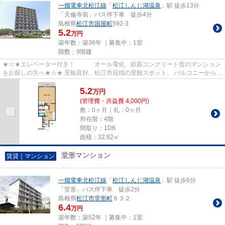
一畑電車北松江線
「
松江しんじ湖温泉
」駅 徒歩13分
「天倫寺前」バス停下車 徒歩4分
島根県
松江市
国屋町
592-3
5.2
万円
築年数：築36年 ｜募集中：
1室
階数：9階建
★☆★エレベーター付き！ オール電化、鉄筋コンクリート造のマンション
をお探しの方へ★☆★ 景観良好、松江市屈指の景観スポット。 バルコニーから臨
む宍道湖は毎日の疲れをいやし...
5.2
万
円
(管理費・共益費 4,000円)
敷：0ヶ月｜礼：0ヶ月
所在階：4階
間取り：1DK
面積：32.82㎡
堂形マンション
賃貸｜マンション
一畑電車北松江線
「
松江しんじ湖温泉
」駅 徒歩6分
「堂形」バス停下車 徒歩2分
島根県
松江市
堂形町
８３２
6.4
万円
築年数：築52年 ｜募集中：
1室