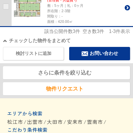
(管理費・共益費 -)
敷：5ヶ月｜礼：0ヶ月
所在階：2-3階
間取り：-
面積：420.00㎡
該当公開件数
3
件 空き数
3
件
1-3
件表示
チェックした物件をまとめて
検討リストに追加
お問い合わせ
さらに条件を絞り込む
物件リクエスト
エリアから検索
松江市
/
出雲市
/
大田市
/
安来市
/
雲南市
/
こだわり条件検索