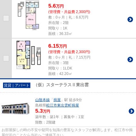
5.6
万
円
(管理費・共益費 2,300円)
敷：0ヶ月｜礼：6.6万円
所在階：2階
間取り：1K
面積：36.33㎡
6.15
万
円
(管理費・共益費 2,300円)
敷：0ヶ月｜礼：7.15万円
所在階：3階
間取り：1LDK
面積：42.20㎡
（仮）スターテラスⅡ東出雲
賃貸｜アパート
山陰本線
「
揖屋
」駅 徒歩9分
島根県
松江市
東出雲町揖屋
5.3
万円
築年数：築1年 ｜募集中：
1室
階数：2階建
お部屋探しの時の不安や疑問を知識の豊富なスタッフが解消します。松江市や揖
屋付近のことなら当社へご連絡下さい。