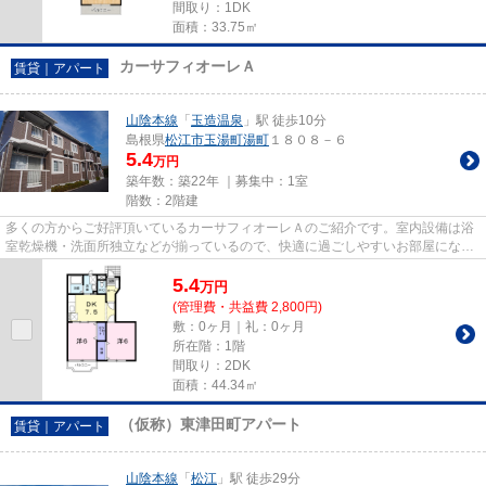
間取り：1DK
面積：33.75㎡
カーサフィオーレＡ
賃貸｜アパート
山陰本線
「
玉造温泉
」駅 徒歩10分
島根県
松江市
玉湯町湯町
１８０８－６
5.4
万円
築年数：築22年 ｜募集中：
1室
階数：2階建
多くの方からご好評頂いているカーサフィオーレＡのご紹介です。室内設備は浴
室乾燥機・洗面所独立などが揃っているので、快適に過ごしやすいお部屋になり
ます。新しい生活のスタート...
5.4
万
円
(管理費・共益費 2,800円)
敷：0ヶ月｜礼：0ヶ月
所在階：1階
間取り：2DK
面積：44.34㎡
（仮称）東津田町アパート
賃貸｜アパート
山陰本線
「
松江
」駅 徒歩29分