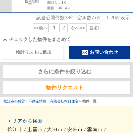
間取り：1K
面積：36.14㎡
該当公開件数
38
件 空き数
77
件
1-20
件表示
1
2
<<前へ
次へ>>
最初
チェックした物件をまとめて
検討リストに追加
お問い合わせ
さらに条件を絞り込む
物件リクエスト
松江市の賃貸・不動産情報｜有限会社朝日住宅
>
物件一覧
エリアから検索
松江市
/
出雲市
/
大田市
/
安来市
/
雲南市
/