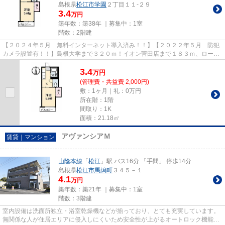
島根県
松江市
学園
２丁目１１-２９
3.4
万円
築年数：築38年 ｜募集中：
1室
階数：2階建
【２０２４年５月 無料インターネット導入済み！！】【２０２２年５月 防犯
カメラ設置有！！】島根大学まで３２０ｍ！イオン菅田店まで１８３ｍ、ローソ
ン島大前店まで２１０ｍ、菅...
3.4
万
円
(管理費・共益費 2,000円)
敷：1ヶ月｜礼：0万円
所在階：1階
間取り：1K
面積：21.18㎡
アヴァンシアＭ
賃貸｜マンション
山陰本線
「
松江
」駅 バス16分 「手間」 停歩14分
島根県
松江市
馬潟町
３４５－１
4.1
万円
築年数：築21年 ｜募集中：
1室
階数：3階建
室内設備は洗面所独立・浴室乾燥機などが揃っており、とても充実しています。
無関係な人が住居エリアに侵入しにくいため安全性が上がるオートロック機能が