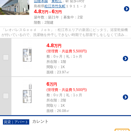
山陰本線
「
東松江
」駅 徒歩18分
島根県
松江市
竹矢町
１９１１－２
4.8
6
万円～
万円
築年数：築21年 ｜募集中：
2室
階数：2階建
「レオパレスＧｏｏｄ Ｊｏｂ」：松江市エリアの新居にピッタリ。浴室乾燥機
が付いているので、洗濯物を外干しできない時期でも部屋干しをしなくて済みま
す。快適な暮らしを送るため...
4.8
万
円
(管理費・共益費 5,500円)
敷：0ヶ月｜礼：1ヶ月
所在階：1階
間取り：1K
面積：23.97㎡
6
万
円
(管理費・共益費 5,500円)
敷：0ヶ月｜礼：1ヶ月
所在階：2階
間取り：1K
面積：26.08㎡
カレント
賃貸｜アパート