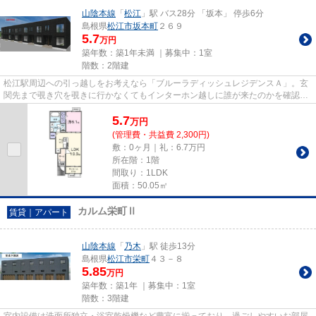
山陰本線
「
松江
」駅 バス28分 「坂本」 停歩6分
島根県
松江市
坂本町
２６９
5.7
万円
築年数：築1年未満 ｜募集中：
1室
階数：2階建
松江駅周辺への引っ越しをお考えなら「ブルーラディッシュレジデンスＡ」。玄
関先まで覗き穴を覗きに行かなくてもインターホン越しに誰が来たのかを確認で
きるので防犯対策につながり...
5.7
万
円
(管理費・共益費 2,300円)
敷：0ヶ月｜礼：6.7万円
所在階：1階
間取り：1LDK
面積：50.05㎡
カルム栄町Ⅱ
賃貸｜アパート
山陰本線
「
乃木
」駅 徒歩13分
島根県
松江市
栄町
４３－８
5.85
万円
築年数：築1年 ｜募集中：
1室
階数：3階建