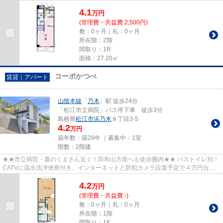
あります。この物件は駐輪場...
4.1
万
円
(管理費・共益費 2,500円)
敷：0ヶ月｜礼：0ヶ月
所在階：2階
間取り：1R
面積：27.20㎡
コーポかつべ
賃貸｜アパート
山陰本線
「
乃木
」駅 徒歩24分
「松江市立病院」バス停下車 徒歩3分
島根県
松江市
浜乃木
８丁目3-5
4.2
万円
築年数：築29年 ｜募集中：
1室
階数：2階建
★★市立病院・森のくまさん近く！田和山方面へも徒歩圏内★★ バストイレ別！
CATVに温水洗浄便座付き、インターネットと防犯カメラ設置予定で４万円台。
しかも女性に人気♪独立洗面台付な...
4.2
万
円
(管理費・共益費 -)
敷：0ヶ月｜礼：0ヶ月
所在階：1階
間取り：1K