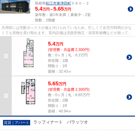
島根県
松江市
東津田町
５８０－２
5.4
5.65
万円～
万円
築年数：築1年未満 ｜募集中：
2室
階数：2階建
共用部には宅配ボックスが備え付けられているため、忙しくて在宅可時間が少な
くても荷物を受け取れます。室内設備は洗面所独立・浴室乾燥機などが揃ってお
り、とても充実しています。B...
5.4
万
円
(管理費・共益費 2,300円)
敷：0ヶ月｜礼：6.3万円
所在階：1階
間取り：1R
面積：32.43㎡
5.65
万
円
(管理費・共益費 2,300円)
敷：0ヶ月｜礼：6.65万円
所在階：2階
間取り：1R
面積：40.94㎡
ラッフィナート パラッツオ
賃貸｜アパート