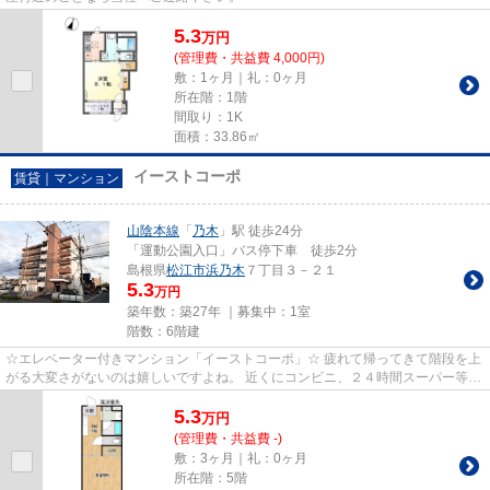
5.3
万
円
(管理費・共益費 4,000円)
敷：1ヶ月｜礼：0ヶ月
所在階：1階
間取り：1K
面積：33.86㎡
イーストコーポ
賃貸｜マンション
山陰本線
「
乃木
」駅 徒歩24分
「運動公園入口」バス停下車 徒歩2分
島根県
松江市
浜乃木
７丁目３－２１
5.3
万円
築年数：築27年 ｜募集中：
1室
階数：6階建
☆エレベーター付きマンション「イーストコーポ」☆ 疲れて帰ってきて階段を上
がる大変さがないのは嬉しいですよね。 近くにコンビニ、２４時間スーパー等あ
りますので生活に不便はなさ...
5.3
万
円
(管理費・共益費 -)
敷：3ヶ月｜礼：0ヶ月
所在階：5階