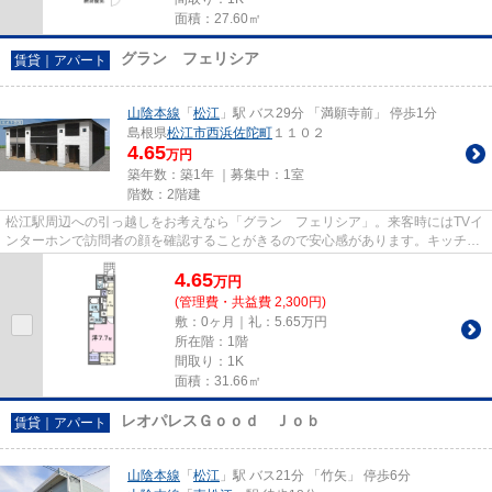
面積：27.60㎡
グラン フェリシア
賃貸｜アパート
山陰本線
「
松江
」駅 バス29分 「満願寺前」 停歩1分
島根県
松江市
西浜佐陀町
１１０２
4.65
万円
築年数：築1年 ｜募集中：
1室
階数：2階建
松江駅周辺への引っ越しをお考えなら「グラン フェリシア」。来客時にはTVイ
ンターホンで訪問者の顔を確認することがきるので安心感があります。キッチン
のあるお住まい、料理もしや...
4.65
万
円
(管理費・共益費 2,300円)
敷：0ヶ月｜礼：5.65万円
所在階：1階
間取り：1K
面積：31.66㎡
レオパレスＧｏｏｄ Ｊｏｂ
賃貸｜アパート
山陰本線
「
松江
」駅 バス21分 「竹矢」 停歩6分