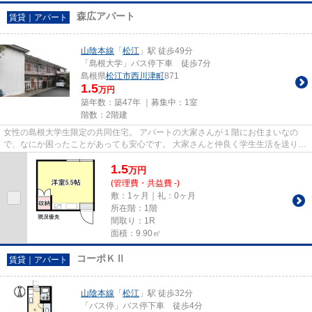
森広アパート
賃貸｜アパート
山陰本線
「
松江
」駅 徒歩49分
「島根大学」バス停下車 徒歩7分
島根県
松江市
西川津町
871
1.5
万円
築年数：築47年 ｜募集中：
1室
階数：2階建
女性の島根大学生限定の共同住宅。 アパートの大家さんが１階にお住まいなの
で、なにか困ったことがあっても安心です。 大家さんと仲良く学生生活を送りた
い方に、オススメです。 お部...
1.5
万
円
(管理費・共益費 -)
敷：1ヶ月｜礼：0ヶ月
所在階：1階
間取り：1R
面積：9.90㎡
コーポＫⅡ
賃貸｜アパート
山陰本線
「
松江
」駅 徒歩32分
「バス停」バス停下車 徒歩4分