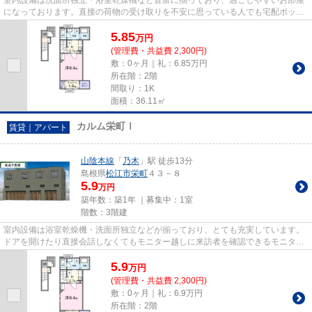
室内設備は洗面所独立・浴室乾燥機など豊富に揃っており、過ごしやすいお部屋
になっております。直接の荷物の受け取りを不安に思っている人でも宅配ボック
スがあれば接触せずに荷物を...
5.85
万
円
(管理費・共益費 2,300円)
敷：0ヶ月｜礼：6.85万円
所在階：2階
間取り：1K
面積：36.11㎡
カルム栄町Ⅰ
賃貸｜アパート
山陰本線
「
乃木
」駅 徒歩13分
島根県
松江市
栄町
４３－８
5.9
万円
築年数：築1年 ｜募集中：
1室
階数：3階建
室内設備は浴室乾燥機・洗面所独立などが揃っており、とても充実しています。
ドアを開けたり直接会話しなくてもモニター越しに来訪者を確認できるモニター
付きインターホンを設置して...
5.9
万
円
(管理費・共益費 2,300円)
敷：0ヶ月｜礼：6.9万円
所在階：2階