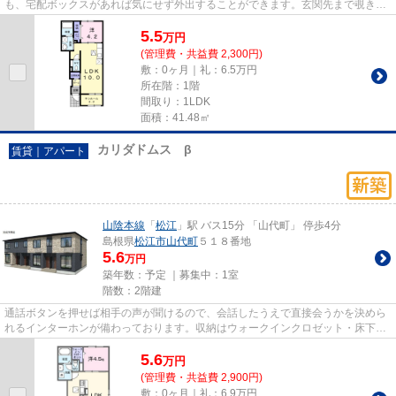
も、宅配ボックスがあれば気にせず外出することができます。玄関先まで覗き穴
を覗きに行かなくてもインタ...
5.5
万
円
(管理費・共益費 2,300円)
敷：0ヶ月｜礼：6.5万円
所在階：1階
間取り：1LDK
面積：41.48㎡
カリダドムス β
賃貸｜アパート
山陰本線
「
松江
」駅 バス15分 「山代町」 停歩4分
島根県
松江市
山代町
５１８番地
5.6
万円
築年数：予定 ｜募集中：
1室
階数：2階建
通話ボタンを押せば相手の声が聞けるので、会話したうえで直接会うかを決めら
れるインターホンが備わっております。収納はウォークインクロゼット・床下収
納など豊富なので、衣類や履...
5.6
万
円
(管理費・共益費 2,900円)
敷：0ヶ月｜礼：6.9万円