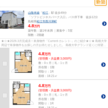
山陰本線
「
松江
」駅 徒歩49分
「ソフトビジネスパーク入口」バス停下車 徒歩12分
島根県
松江市
西川津町
4.8
万円
築年数：築1年未満 ｜募集中：
5室
階数：2階建
★☆★2026.3月完成済！単身物件「Current-カレント-」のご紹介★☆★ 島根大学
周辺で単身物件をお探しの方お待たせしました。 島根大学グランド近くに待望の
新築アパートが誕生します。 202...
4.8
万
円
(管理費・共益費 3,000円)
敷：0ヶ月｜礼：1ヶ月
所在階：1階
間取り：1R
面積：18.21㎡
4.8
万
円
(管理費・共益費 3,000円)
敷：0ヶ月｜礼：1ヶ月
所在階：1階
間取り：1R
面積：18.21㎡