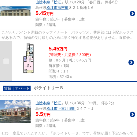
山陰本線
「
松江
」駅 バス20分 「春日西」 停歩6分
島根県
松江市
法吉町
８２１番地１６
5.45
万円
築年数：築1年 ｜募集中：
1室
階数：2階建
こだわりポイント満載のラッフィナート パラッツオ。共用部には宅配ボックス
があるので、荷物の受け取りのために早く帰宅する必要がありません。直接会わ
ずにインターホン越しに来訪...
5.45
万
円
(管理費・共益費 2,300円)
敷：0ヶ月｜礼：6.45万円
所在階：1階
間取り：1R
面積：32.43㎡
ポライトリーＢ
賃貸｜アパート
山陰本線
「
松江
」駅 バス36分 「中尾」 停歩2分
島根県
松江市
下東川津町
２４７－１
5.5
万円
築年数：築6年 ｜募集中：
1室
階数：2階建
ぜひ一度見ていただきたい、「ポライトリーＢ」です。荷物が届く予定があって