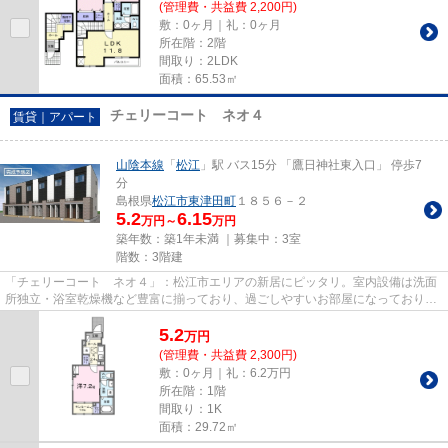
(管理費・共益費 2,200円)
敷：0ヶ月｜礼：0ヶ月
所在階：2階
間取り：2LDK
面積：65.53㎡
チェリーコート ネオ４
賃貸｜アパート
山陰本線
「
松江
」駅 バス15分 「鷹日神社東入口」 停歩7
分
島根県
松江市
東津田町
１８５６－２
5.2
6.15
万円～
万円
築年数：築1年未満 ｜募集中：
3室
階数：3階建
「チェリーコート ネオ４」：松江市エリアの新居にピッタリ。室内設備は洗面
所独立・浴室乾燥機など豊富に揃っており、過ごしやすいお部屋になっておりま
す。通話ボタンを押せば相手...
5.2
万
円
(管理費・共益費 2,300円)
敷：0ヶ月｜礼：6.2万円
所在階：1階
間取り：1K
面積：29.72㎡