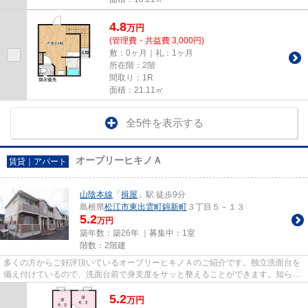
4.8
万
円
(管理費・共益費 3,000円)
敷：0ヶ月｜礼：1ヶ月
所在階：2階
間取り：1R
面積：21.11㎡
全5件を表示する
オーブリーヒキノＡ
賃貸｜アパート
山陰本線
「
揖屋
」駅 徒歩9分
島根県
松江市
東出雲町錦新町
３丁目５－１３
5.2
万円
築年数：築26年 ｜募集中：
1室
階数：2階建
多くの方からご好評頂いているオーブリーヒキノＡのご紹介です。独立洗面台を
備え付けているので、洗面台前で身支度をサッと整えることができます。知らな
い人が来た時でも玄関を開け...
5.2
万
円