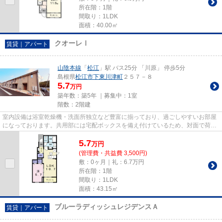
所在階：1階
間取り：1LDK
面積：40.00㎡
クオーレⅠ
賃貸｜アパート
山陰本線
「
松江
」駅 バス25分 「川原」 停歩5分
島根県
松江市
下東川津町
２５７－８
5.7
万円
築年数：築5年 ｜募集中：
1室
階数：2階建
室内設備は浴室乾燥機・洗面所独立など豊富に揃っており、過ごしやすいお部屋
になっております。共用部には宅配ボックスを備え付けているため、対面で荷物
を受け取る必要がありません...
5.7
万
円
(管理費・共益費 3,500円)
敷：0ヶ月｜礼：6.7万円
所在階：1階
間取り：1LDK
面積：43.15㎡
ブルーラディッシュレジデンスＡ
賃貸｜アパート