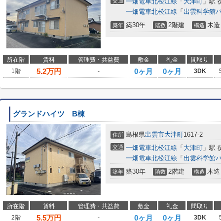
交通
一畑電車北松江線
「
大津町
」駅 
一畑電車北松江線
「
出雲科学館
築30年
2階建
木造
築年
階数
構造
所在階
賃料
管理費・共益費
敷金
礼金
間取り
5.2
万円
0ヶ月
0ヶ月
1階
-
3DK
グランドハイツ B棟
島根県
出雲市
大津町
1617-2
住所
交通
一畑電車北松江線
「
大津町
」駅 
一畑電車北松江線
「
出雲科学館
築30年
2階建
木造
築年
階数
構造
所在階
賃料
管理費・共益費
敷金
礼金
間取り
5.5
万円
0ヶ月
0ヶ月
2階
-
3DK