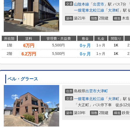
交通
山陰本線
「
出雲市
」駅 バス7分 
一畑電車北松江線
「
大津町
」駅 
築21年
2階建
木造
築年
階数
構造
所在階
賃料
管理費・共益費
敷金
礼金
間取り
6
万円
0ヶ月
1階
5,500円
1ヶ月
1K
2
6.2
万円
0ヶ月
2階
5,500円
1ヶ月
1K
2
ベル・グラース
島根県
出雲市
大津町
住所
交通
一畑電車北松江線
「
大津町
」駅 
「大正町」バス停下車 徒歩12
築19年
2階建
鉄骨
築年
階数
構造