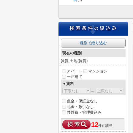
種別で絞り込む
現在の種別
賃貸,土地(賃貸)
アパート
マンション
一戸建て
▼賃料
～
敷金・保証金なし
礼金・敷引なし
共益費・管理費込み
12
件が該当