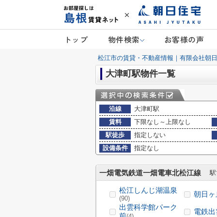
トップ
物件検索
お客様の声
松江市の賃貸・不動産情報｜有限会社朝
大津町駅物件一覧
沿線
大津町駅
賃料
下限なし～上限なし
駅徒歩
指定しない
設備条件
指定なし
一畑電気鉄道一畑電車北松江線
駅
松江しんじ湖温泉
朝日ヶ
(90)
出雲科学館パーク
電鉄出
前
(4)