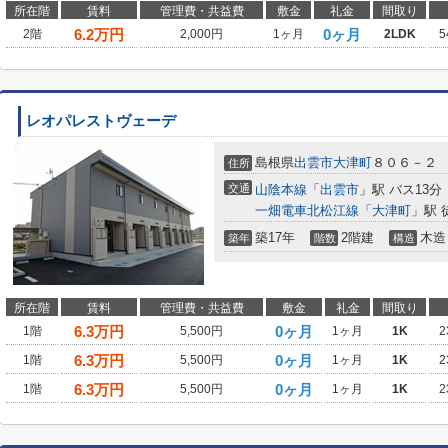
所在階
賃料
管理費・共益費
敷金
礼金
間取り
6.2
万円
0ヶ月
2階
2,000円
1ヶ月
2LDK
5
レオパレストヴェーデ
島根県
出雲市
大津町
８０６－２
住所
交通
山陰本線
「
出雲市
」駅 バス13分
一畑電車北松江線
「
大津町
」駅 
築17年
2階建
木造
築年
階数
構造
所在階
賃料
管理費・共益費
敷金
礼金
間取り
6.3
万円
0ヶ月
1階
5,500円
1ヶ月
1K
2
6.3
万円
0ヶ月
1階
5,500円
1ヶ月
1K
2
6.3
万円
0ヶ月
1階
5,500円
1ヶ月
1K
2