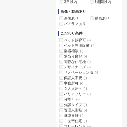
3日以内
1週間以内
画像・動画あり
画像あり
動画あり
パノラマあり
こだわり条件
ペット飼育可
(-)
ペット専用設備
(-)
楽器相談
(-)
陽当り良好
(-)
閑静な住宅地
(-)
デザイナーズ
(-)
リノベーション済
(-)
保証人不要
(-)
事務所可
(-)
２人入居可
(-)
バリアフリー
(-)
分割可
(-)
分譲タイプ
(-)
管理人常駐
(-)
眺望良好
(-)
二世帯住宅
(-)
フリーレント
(-)