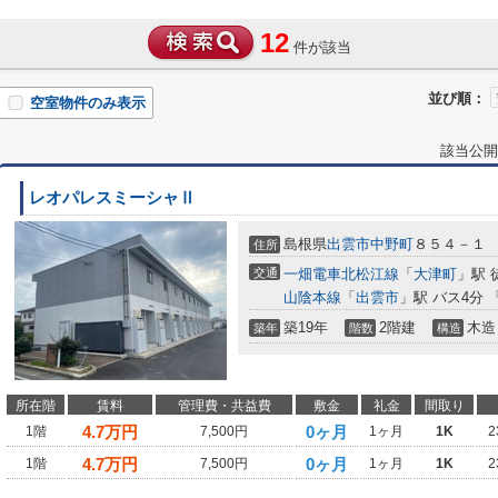
12
件が該当
並び順：
空室物件のみ表示
該当公開
レオパレスミーシャⅡ
島根県
出雲市
中野町
８５４－１
住所
交通
一畑電車北松江線
「
大津町
」駅 
山陰本線
「
出雲市
」駅 バス4分 
築19年
2階建
木造
築年
階数
構造
所在階
賃料
管理費・共益費
敷金
礼金
間取り
4.7
万円
0ヶ月
1階
7,500円
1ヶ月
1K
2
4.7
万円
0ヶ月
1階
7,500円
1ヶ月
1K
2