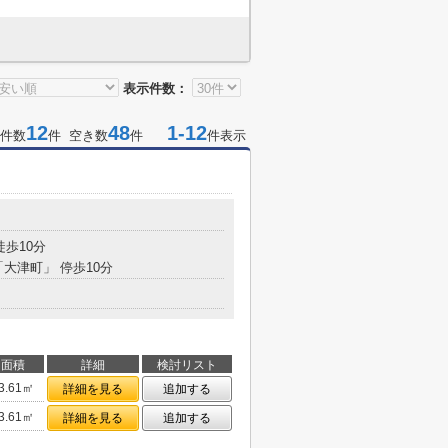
表示件数：
12
48
1-12
件数
件 空き数
件
件表示
徒歩10分
「大津町」 停歩10分
面積
詳細
検討リスト
3.61㎡
詳細を見る
追加する
3.61㎡
詳細を見る
追加する