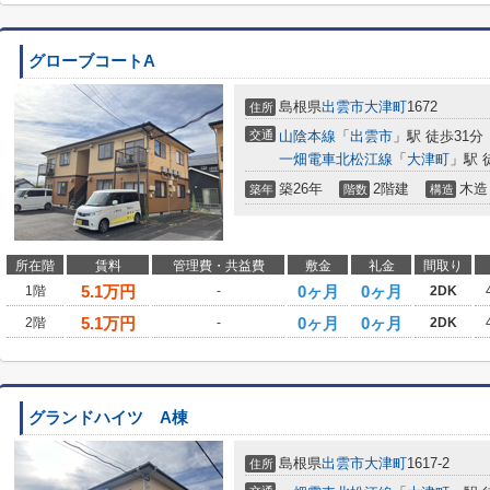
グローブコートA
島根県
出雲市
大津町
1672
住所
交通
山陰本線
「
出雲市
」駅 徒歩31分
一畑電車北松江線
「
大津町
」駅 
築26年
2階建
木造
築年
階数
構造
所在階
賃料
管理費・共益費
敷金
礼金
間取り
5.1
万円
0ヶ月
0ヶ月
1階
-
2DK
5.1
万円
0ヶ月
0ヶ月
2階
-
2DK
グランドハイツ A棟
島根県
出雲市
大津町
1617-2
住所