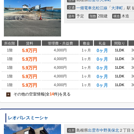
住所
交通
一畑電車北松江線
「
大津町
」駅 
予定
2階建
木造
築年
階数
構造
所在階
賃料
管理費・共益費
敷金
礼金
間取り
5.9
万円
0ヶ月
1階
4,000円
1ヶ月
1LDK
3
5.9
万円
0ヶ月
1階
4,000円
1ヶ月
1LDK
3
5.9
万円
0ヶ月
1階
4,000円
1ヶ月
1LDK
3
5.9
万円
0ヶ月
1階
4,000円
1ヶ月
1LDK
3
5.9
万円
0ヶ月
1階
4,000円
1ヶ月
1LDK
3
その他の空室情報(全
14
件)を見る
+
レオパレスミーシャ
島根県
出雲市
中野美保北
２丁目
住所