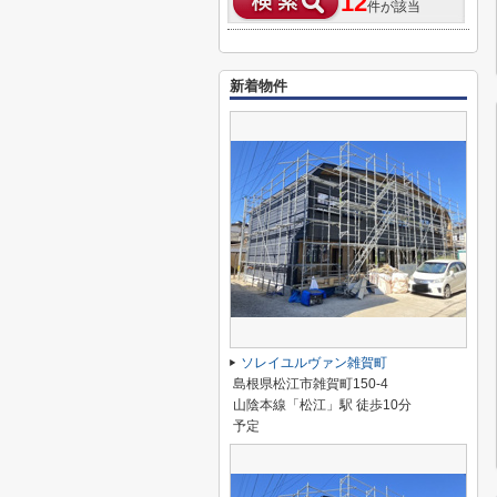
12
件が該当
新着物件
ソレイユルヴァン雑賀町
島根県松江市雑賀町150-4
山陰本線「松江」駅 徒歩10分
予定