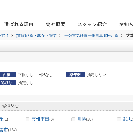
選ばれる理由
会社概要
スタッフ紹介
お知
日住宅
>
(賃貸)路線・駅から探す
>
一畑電気鉄道一畑電車北松江線
>
大
面積
下限なし～上限なし
築年数
指定しない
間取り
指定なし
で絞り込む
丘
雲州平田
川跡
武志
(1)
(3)
(20)
雲市
(124)