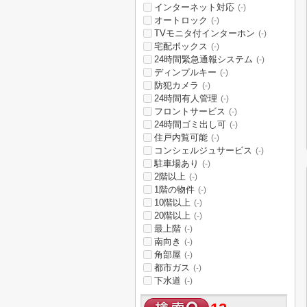
インターネット対応
(-)
オートロック
(-)
TVモニタ付インターホン
(-)
宅配ボックス
(-)
24時間緊急通報システム
(-)
ディンプルキー
(-)
防犯カメラ
(-)
24時間有人管理
(-)
フロントサービス
(-)
24時間ゴミ出し可
(-)
住戸内覧可能
(-)
コンシェルジュサービス
(-)
駐車場あり
(-)
2階以上
(-)
1階の物件
(-)
10階以上
(-)
20階以上
(-)
最上階
(-)
南向き
(-)
角部屋
(-)
都市ガス
(-)
下水道
(-)