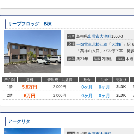
リープフロッグ B棟
島根県
出雲市
大津町
1553-3
住所
交通
一畑電車北松江線
「
大津町
」駅 
「萬祥山入口」バス停下車 徒歩
築21年
2階建
木造
築年
階数
構造
所在階
賃料
管理費・共益費
敷金
礼金
間取り
5.8
万円
0ヶ月
0ヶ月
1階
2,000円
2LDK
6
万円
0ヶ月
0ヶ月
2階
2,000円
2LDK
アークリタ
島根県
出雲市
大津町