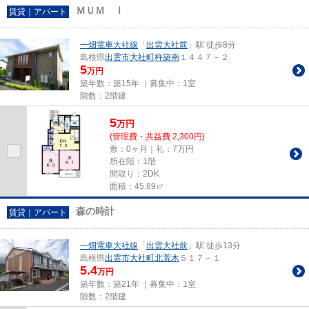
ＭＵＭ Ⅰ
賃貸｜アパート
一畑電車大社線
「
出雲大社前
」駅 徒歩8分
島根県
出雲市
大社町杵築南
１４４７－２
5
万円
築年数：築15年 ｜募集中：
1室
階数：2階建
5
万
円
(管理費・共益費 2,300円)
敷：0ヶ月｜礼：7万円
所在階：1階
間取り：2DK
面積：45.89㎡
森の時計
賃貸｜アパート
一畑電車大社線
「
出雲大社前
」駅 徒歩13分
島根県
出雲市
大社町北荒木
５１７－１
5.4
万円
築年数：築21年 ｜募集中：
1室
階数：2階建