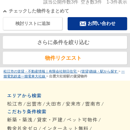
該当公開件数
3
件 空き数
3
件
1-3
件表示
チェックした物件をまとめて
検討リストに追加
お問い合わせ
さらに条件を絞り込む
物件リクエスト
松江市の賃貸・不動産情報｜有限会社朝日住宅
>
(賃貸)路線・駅から探す
>
一
畑電気鉄道一畑電車大社線
>
出雲大社前駅の賃貸物件
エリアから検索
松江市
/
出雲市
/
大田市
/
安来市
/
雲南市
/
こだわり条件検索
新築・築浅
/
貸家・戸建
/
ペット可物件
/
敷金礼金ゼロ
/
インターネット無料
/