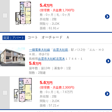
5.4
万
円
(管理費・共益費 1,700円)
敷：0ヶ月｜礼：0ヶ月
所在階：2階
間取り：2LDK
面積：61.91㎡
コート オーチャード Ａ
賃貸｜アパート
一畑電車大社線
「
出雲大社前
」駅 バス2分 「エル・ＨＯ
Ｋ前」 停歩7分
島根県
出雲市
大社町北荒木
１７４４－１
5.6
万円
築年数：築13年 ｜募集中：
1室
階数：2階建
5.6
万
円
(管理費・共益費 2,300円)
敷：0ヶ月｜礼：7.6万円
所在階：2階
間取り：2LDK
面積：57.21㎡