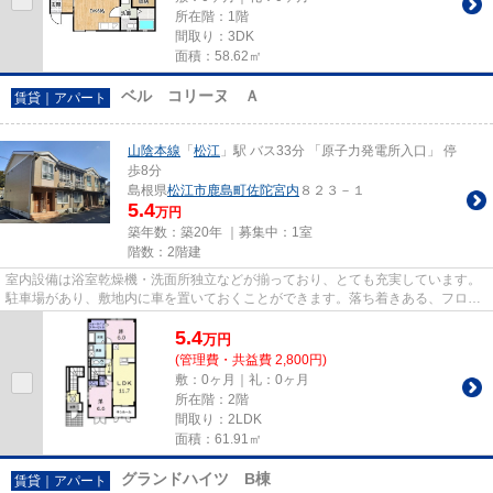
所在階：1階
間取り：3DK
面積：58.62㎡
ベル コリーヌ Ａ
賃貸｜アパート
山陰本線
「
松江
」駅 バス33分 「原子力発電所入口」 停
歩8分
島根県
松江市
鹿島町佐陀宮内
８２３－１
5.4
万円
築年数：築20年 ｜募集中：
1室
階数：2階建
室内設備は浴室乾燥機・洗面所独立などが揃っており、とても充実しています。
駐車場があり、敷地内に車を置いておくことができます。落ち着きある、フロー
リング張りのアパートとなっ...
5.4
万
円
(管理費・共益費 2,800円)
敷：0ヶ月｜礼：0ヶ月
所在階：2階
間取り：2LDK
面積：61.91㎡
グランドハイツ B棟
賃貸｜アパート