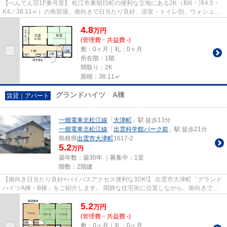
【べんてん荘1F東号室】 松江市東朝日町の便利な立地にある2K（和6・洋4.5・
K4／38.11㎡）の角部屋。南向きで日当たり良好、浴室・トイレ別、ウォシュレ
ット付き。エアコン・照明器具...
4.8
万
円
(管理費・共益費 -)
敷：0ヶ月｜礼：0ヶ月
所在階：1階
間取り：2K
面積：38.11㎡
グランドハイツ A棟
賃貸｜アパート
一畑電車北松江線
「
大津町
」駅 徒歩13分
一畑電車北松江線
「
出雲科学館パーク前
」駅 徒歩21分
島根県
出雲市
大津町
1617-2
5.2
万円
築年数：築30年 ｜募集中：
1室
階数：2階建
【南向き日当たり良好×バイパスアクセス便利な3DK!】 出雲市大津町「グランド
ハイツA棟・B棟」をご紹介します。 閑静な住宅街に位置しながら、南向きで日
当たりが良好なのが最大の魅力...
5.2
万
円
(管理費・共益費 -)
敷：0ヶ月｜礼：0ヶ月