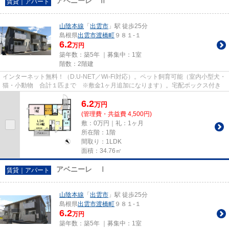
アベニーレ Ⅱ
賃貸｜アパート
山陰本線
「
出雲市
」駅 徒歩25分
島根県
出雲市
渡橋町
９８１-１
6.2
万円
築年数：築5年 ｜募集中：
1室
階数：2階建
インターネット無料！（D.U-NET／Wi-Fi対応）。ペット飼育可能（室内小型犬・
猫・小動物 合計１匹まで ※敷金1ヶ月追加になります）。宅配ボックス付き
6.2
万
円
(管理費・共益費 4,500円)
敷：0万円｜礼：1ヶ月
所在階：1階
間取り：1LDK
面積：34.76㎡
アベニーレ Ⅰ
賃貸｜アパート
山陰本線
「
出雲市
」駅 徒歩25分
島根県
出雲市
渡橋町
９８１-１
6.2
万円
築年数：築5年 ｜募集中：
1室