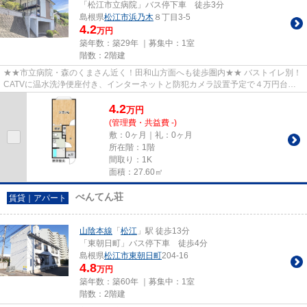
「松江市立病院」バス停下車 徒歩3分
島根県
松江市
浜乃木
８丁目3-5
4.2
万円
築年数：築29年 ｜募集中：
1室
階数：2階建
★★市立病院・森のくまさん近く！田和山方面へも徒歩圏内★★ バストイレ別！
CATVに温水洗浄便座付き、インターネットと防犯カメラ設置予定で４万円台。
しかも女性に人気♪独立洗面台付な...
4.2
万
円
(管理費・共益費 -)
敷：0ヶ月｜礼：0ヶ月
所在階：1階
間取り：1K
面積：27.60㎡
べんてん荘
賃貸｜アパート
山陰本線
「
松江
」駅 徒歩13分
「東朝日町」バス停下車 徒歩4分
島根県
松江市
東朝日町
204-16
4.8
万円
築年数：築60年 ｜募集中：
1室
階数：2階建