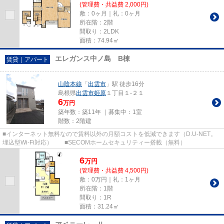
(管理費・共益費 2,000円)
敷：0ヶ月｜礼：0ヶ月
所在階：2階
間取り：2LDK
面積：74.94㎡
エレガンス中ノ島 B棟
賃貸｜アパート
山陰本線
「
出雲市
」駅 徒歩16分
島根県
出雲市
姫原
１丁目１-２１
6
万円
築年数：築11年 ｜募集中：
1室
階数：2階建
■インターネット無料なので賃料以外の月額コストを低減できます（D.U-NET。
埋込型Wi-Fi対応） ■SECOMホームセキュリティー搭載（無料）
6
万
円
(管理費・共益費 4,500円)
敷：0万円｜礼：1ヶ月
所在階：1階
間取り：1R
面積：31.24㎡