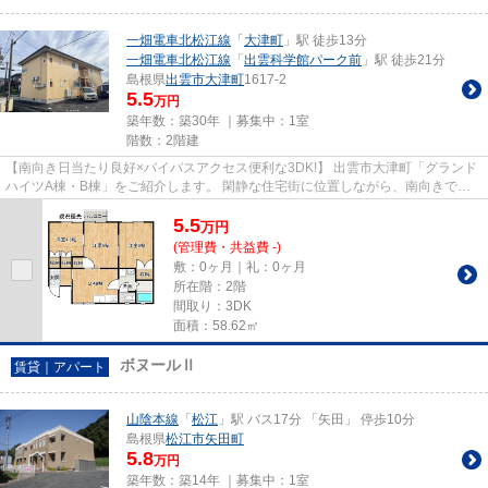
一畑電車北松江線
「
大津町
」駅 徒歩13分
一畑電車北松江線
「
出雲科学館パーク前
」駅 徒歩21分
島根県
出雲市
大津町
1617-2
5.5
万円
築年数：築30年 ｜募集中：
1室
階数：2階建
【南向き日当たり良好×バイパスアクセス便利な3DK!】 出雲市大津町「グランド
ハイツA棟・B棟」をご紹介します。 閑静な住宅街に位置しながら、南向きで日
当たりが良好なのが最大の魅力...
5.5
万
円
(管理費・共益費 -)
敷：0ヶ月｜礼：0ヶ月
所在階：2階
間取り：3DK
面積：58.62㎡
ボヌールⅡ
賃貸｜アパート
山陰本線
「
松江
」駅 バス17分 「矢田」 停歩10分
島根県
松江市
矢田町
5.8
万円
築年数：築14年 ｜募集中：
1室