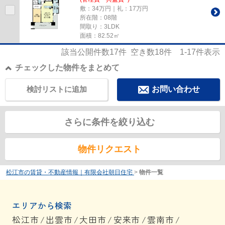
敷：34万円｜礼：17万円
所在階：08階
間取り：3LDK
面積：82.52㎡
該当公開件数
17
件 空き数
18
件
1-17
件表示
チェックした物件をまとめて
検討リストに追加
お問い合わせ
さらに条件を絞り込む
物件リクエスト
松江市の賃貸・不動産情報｜有限会社朝日住宅
>
物件一覧
エリアから検索
松江市
/
出雲市
/
大田市
/
安来市
/
雲南市
/