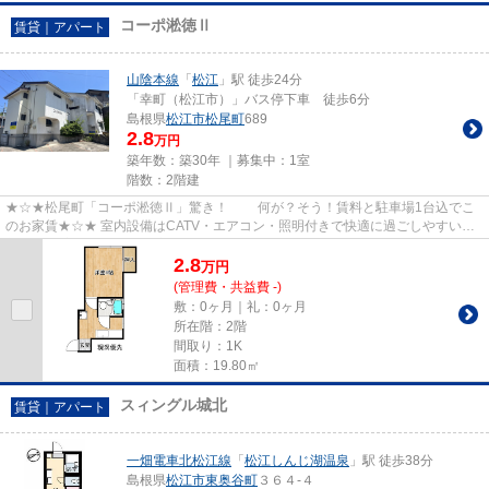
コーポ淞徳Ⅱ
賃貸｜アパート
山陰本線
「
松江
」駅 徒歩24分
「幸町（松江市）」バス停下車 徒歩6分
島根県
松江市
松尾町
689
2.8
万円
築年数：築30年 ｜募集中：
1室
階数：2階建
★☆★松尾町「コーポ淞徳Ⅱ」驚き！ 何が？そう！賃料と駐車場1台込でこ
のお家賃★☆★ 室内設備はCATV・エアコン・照明付きで快適に過ごしやすいお
部屋。 洋室にリフォーム済みで、や...
2.8
万
円
(管理費・共益費 -)
敷：0ヶ月｜礼：0ヶ月
所在階：2階
間取り：1K
面積：19.80㎡
スィングル城北
賃貸｜アパート
一畑電車北松江線
「
松江しんじ湖温泉
」駅 徒歩38分
島根県
松江市
東奥谷町
３６４-４