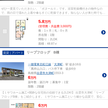
階数：2階建
ぜひ一度見ていただきたい、「ボヌールⅡ」です。浴室乾燥機付きの物件なの
で、雨の日で濡れた上着や傘もすぐに乾燥できます。知らない人が来た時でも玄
関を開けずに顔を確認できるモニ...
5.8
万
円
(管理費・共益費 3,000円)
敷：1ヶ月｜礼：0ヶ月
所在階：1階
間取り：2LDK
面積：48.87㎡
リープフロッグ B棟
賃貸｜アパート
一畑電車北松江線
「
大津町
」駅 徒歩16分
「萬祥山入口」バス停下車 徒歩6分
島根県
出雲市
大津町
1553-3
6
万円
築年数：築21年 ｜募集中：
1室
階数：2階建
【ミサワホーム施工×閑静な住宅街の信頼できる2LDK!】 出雲市大津町「リープ
フロッグB棟」をご紹介します。 ミサワホーム施工という確かな品質で、安心し
た暮らしが実現できます。 閑...
6
万
円