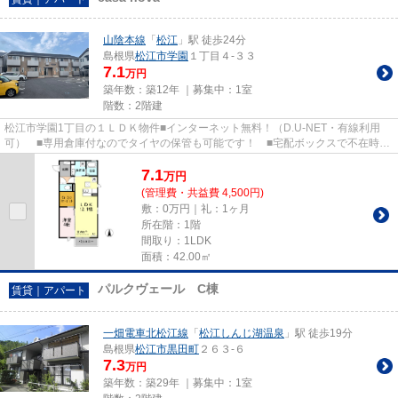
山陰本線
「
松江
」駅 徒歩24分
島根県
松江市
学園
１丁目４-３３
7.1
万円
築年数：築12年 ｜募集中：
1室
階数：2階建
松江市学園1丁目の１ＬＤＫ物件■インターネット無料！（D.U-NET・有線利用
可） ■専用倉庫付なのでタイヤの保管も可能です！ ■宅配ボックスで不在時の
荷物の受取が可能！ ■セコムの...
7.1
万
円
(管理費・共益費 4,500円)
敷：0万円｜礼：1ヶ月
所在階：1階
間取り：1LDK
面積：42.00㎡
パルクヴェール C棟
賃貸｜アパート
一畑電車北松江線
「
松江しんじ湖温泉
」駅 徒歩19分
島根県
松江市
黒田町
２６３-６
7.3
万円
築年数：築29年 ｜募集中：
1室