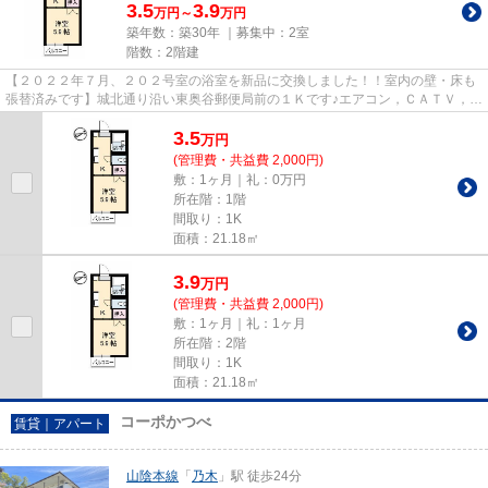
3.5
3.9
万円～
万円
築年数：築30年 ｜募集中：
2室
階数：2階建
【２０２２年７月、２０２号室の浴室を新品に交換しました！！室内の壁・床も
張替済みです】城北通り沿い東奥谷郵便局前の１Ｋです♪エアコン，ＣＡＴＶ，雨
戸，ＴＶ付ドアホン、一口コ...
3.5
万
円
(管理費・共益費 2,000円)
敷：1ヶ月｜礼：0万円
所在階：1階
間取り：1K
面積：21.18㎡
3.9
万
円
(管理費・共益費 2,000円)
敷：1ヶ月｜礼：1ヶ月
所在階：2階
間取り：1K
面積：21.18㎡
コーポかつべ
賃貸｜アパート
山陰本線
「
乃木
」駅 徒歩24分