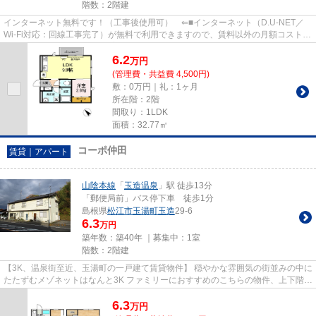
階数：2階建
インターネット無料です！（工事後使用可） ⇐■インターネット（D.U-NET／
Wi-Fi対応：回線工事完了）が無料で利用できますので、賃料以外の月額コストを
低減できます！ ■ペット飼育可...
6.2
万
円
(管理費・共益費 4,500円)
敷：0万円｜礼：1ヶ月
所在階：2階
間取り：1LDK
面積：32.77㎡
コーポ仲田
賃貸｜アパート
山陰本線
「
玉造温泉
」駅 徒歩13分
「郵便局前」バス停下車 徒歩1分
島根県
松江市
玉湯町玉造
29-6
6.3
万円
築年数：築40年 ｜募集中：
1室
階数：2階建
【3K、温泉街至近、玉湯町の一戸建て賃貸物件】 穏やかな雰囲気の街並みの中に
たたずむメゾネットはなんと3K ファミリーにおすすめのこちらの物件、上下階が
なくゆったりのメゾネット...
6.3
万
円