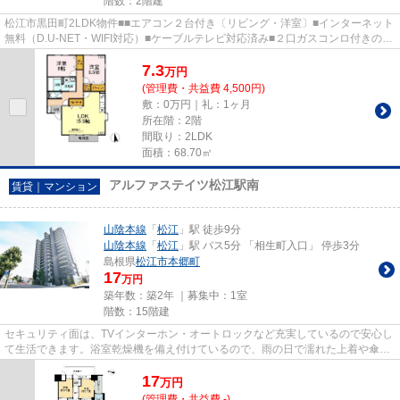
階数：2階建
松江市黒田町2LDK物件■■エアコン２台付き〔リビング・洋室〕■インターネット
無料（D.U-NET・WIFI対応）■ケーブルテレビ対応済み■２口ガスコンロ付きのキ
ッチン■共用部に宅配ボックス・...
7.3
万
円
(管理費・共益費 4,500円)
敷：0万円｜礼：1ヶ月
所在階：2階
間取り：2LDK
面積：68.70㎡
アルファステイツ松江駅南
賃貸｜マンション
山陰本線
「
松江
」駅 徒歩9分
山陰本線
「
松江
」駅 バス5分 「相生町入口」 停歩3分
島根県
松江市
本郷町
17
万円
築年数：築2年 ｜募集中：
1室
階数：15階建
セキュリティ面は、TVインターホン・オートロックなど充実しているので安心し
て生活できます。浴室乾燥機を備え付けているので、雨の日で濡れた上着や傘も
すぐに乾燥できます。コンロ...
17
万
円
(管理費・共益費 -)