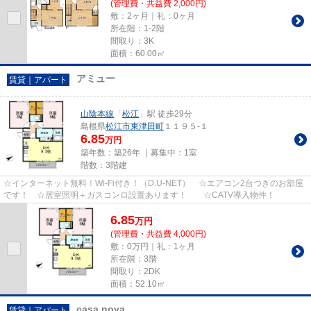
(管理費・共益費 2,000円)
敷：2ヶ月｜礼：0ヶ月
所在階：1-2階
間取り：3K
面積：60.00㎡
アミュー
賃貸｜アパート
山陰本線
「
松江
」駅 徒歩29分
島根県
松江市
東津田町
１１９５-１
6.85
万円
築年数：築26年 ｜募集中：
1室
階数：3階建
☆インターネット無料！Wi-Fi付き！（D.U-NET） ☆エアコン2台つきのお部屋
です！ ☆居室照明＋ガスコンロ設置あります！ ☆CATV導入物件！
6.85
万
円
(管理費・共益費 4,000円)
敷：0万円｜礼：1ヶ月
所在階：3階
間取り：2DK
面積：52.10㎡
casa nova
賃貸｜アパート