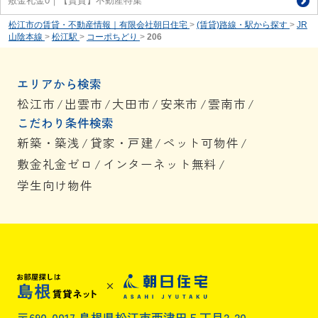
敷金礼金0｜【賃貸】不動産特集
松江市の賃貸・不動産情報｜有限会社朝日住宅
>
(賃貸)路線・駅から探す
>
JR
山陰本線
>
松江駅
>
コーポちどり
>
206
エリアから検索
松江市
/
出雲市
/
大田市
/
安来市
/
雲南市
/
こだわり条件検索
新築・築浅
/
貸家・戸建
/
ペット可物件
/
敷金礼金ゼロ
/
インターネット無料
/
学生向け物件
〒690-0017 島根県松江市西津田５丁目2-20