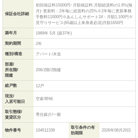
初回保証料15000円･月額保証料:月額総賃料の1.8%(毎
月)･更新料：2年毎に総賃料の25%※2年毎に更新事務
保証会社詳細
手数料11000円※あんしんサポート24：月額1,100円※
見守りサービス(65歳以上単身者必須)月額1650円
築年月
1989年 5月 (築37年)
契約期間
2年
種別/構造
アパート/木造
部屋/
所在階/
206/2階/2階建
階建
総戸数
12戸
現況/
空家/即時
入居可能日
取引態様/
専任媒介/一般
賃貸区分
取引条件の有
物件番号
104511338
2026年08月20日
効期限