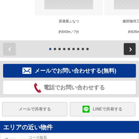
居酒屋ふなつ
服部珈琲工
約543m／7分
約635
前
メールでお問い合わせする(無料)
電話でお問い合わせする
メールで共有する
LINEで共有する
エリアの近い物件
コーポ飯島