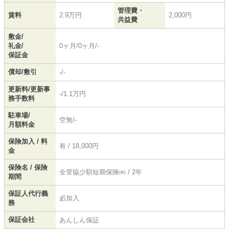
管理費・
賃料
2.9万円
2,000円
共益費
敷金/
礼金/
0ヶ月/0ヶ月/-
保証金
償却/敷引
-/-
更新料/更新事
-/1.1万円
務手数料
駐車場/
空無/-
月額料金
保険加入 / 料
有 / 18,000円
金
保険名 / 保険
全管協少額短期保険㈱ / 2年
期間
保証人代行義
必加入
務
保証会社
あんしん保証