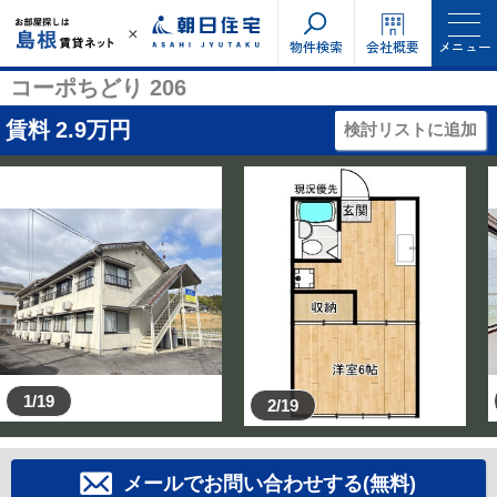
物件検索
会社概要
メニュー
コーポちどり 206
賃料
2.9
万円
検討リストに追加
1/19
2/19
メールでお問い合わせする(無料)