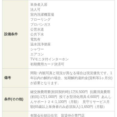
単身者入居
法人可
室内洗濯機置場
フローリング
プロパンガス
公営水道
設備条件
公共下水
電気有
温水洗浄便座
シャワー
エアコン
TVモニタ付インターホン
初期費用カード決済可
間取･内観写真と現況が異なる場合は現況優先です。1
備考
年以内の解約の場合、短期解約違約金(賃料等1ヶ月分)
が必要となります。
鍵交換費用要(初回契約時):1万6,500円 抗菌消臭費用
(初回):1万1,000円 投てき型消化用具:6,600円 あんし
条件(その他)
んサポート２４:1,100円（月額） 見守りサービス月
額(65歳以上単身者のみ必須加入):1,650円（月額）
有限会社朝日住宅 賃貸仲介専門店