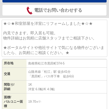
電話でお問い合わせする
★☆★和室部屋を洋室にリフォームしました★☆★
内見できます。即入居も可能。
物件詳細はお気軽に店舗スタッフまでご相談下さい。
★ポータルサイトや他社サイトで気になる物件がございま
したら、お気軽にご相談ください。★
所在地
島根県
松江市
黒田町
374-5
山陰本線
「
松江
」駅 徒歩41分
交通
「黒田町」バス停下車 徒歩6分
間取り/
1K
詳細
洋室 6.0帖
/
K 4.0帖
面積/
バルコニー面
19.70㎡/-
積