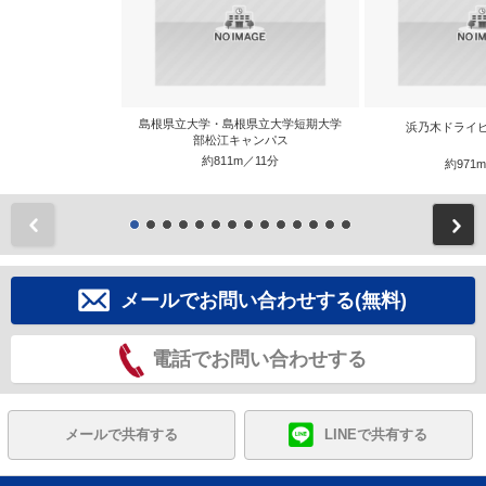
島根県立大学・島根県立大学短期大学
浜乃木ドライ
部松江キャンパス
約811m／11分
約971
前
メールでお問い合わせする(無料)
電話でお問い合わせする
メールで共有する
LINEで共有する