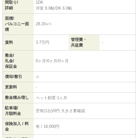
間取り/
1DK
詳細
洋室 8.0帖
/
DK 6.0帖
面積/
バルコニー面
28.20㎡/-
積
管理費・
賃料
3.7万円
-
共益費
敷金/
礼金/
0ヶ月/0ヶ月/0ヶ月
保証金
償却/敷引
-/-
更新料
-
敷金積み増し
ペット飼育:1ヶ月
駐車場/
空有(1台)/0円 大きさ要確認
月額料金
保険加入 / 料
有 / 18,000円
金