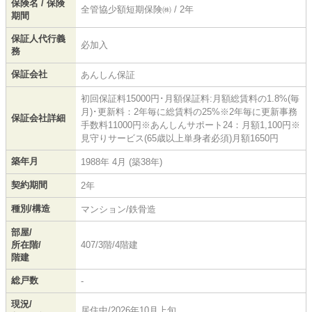
保険名 / 保険
全管協少額短期保険㈱ / 2年
期間
保証人代行義
必加入
務
保証会社
あんしん保証
初回保証料15000円･月額保証料:月額総賃料の1.8%(毎
月)･更新料：2年毎に総賃料の25%※2年毎に更新事務
保証会社詳細
手数料11000円※あんしんサポート24：月額1,100円※
見守りサービス(65歳以上単身者必須)月額1650円
築年月
1988年 4月 (築38年)
契約期間
2年
種別/構造
マンション/鉄骨造
部屋/
所在階/
407/3階/4階建
階建
総戸数
-
現況/
居住中/2026年10月上旬