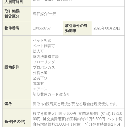
入居可能日
取引態様/
専任媒介/一般
賃貸区分
取引条件の有
物件番号
104568767
2026年08月20日
効期限
ペット相談
ペット飼育可
法人可
室内洗濯機置場
フローリング
設備条件
プロパンガス
公営水道
公共下水
電気有
エアコン
初期費用カード決済可
備考
間取･内観写真と現況が異なる場合は現況優先です。
投てき型消火用具:6,600円 抗菌消臭費用(初回):1万1,0
00円 鍵交換費用要(初回契約時):1万6,500円 ペット飼
条件(その他)
育時増額賃料:3,000円（月額） ﾍﾟｯﾄ飼育時敷金1ヶ月