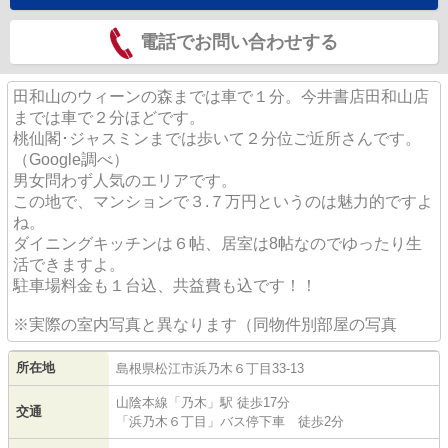
電話でお問い合わせする
田和山のウィーンの森までは車で１分。今井書店田和山店
までは車で２分ほどです。
桃仙閣･ジャスミンまでは歩いて２分位ご近所さんです。
（Google調べ）
男女問わず人気のエリアです。
この地で、マンションで３.７万円というのは魅力的ですよ
ね。
ダイニングキッチンは６帖、居室は8帖なのでゆったり生
活できますよ。
駐車場料金も１台込、共益費も込です！！
※実際の室内写真と異なります（同物件別部屋の写真
所在地
島根県
松江市
浜乃木
６丁目33-13
山陰本線
「
乃木
」駅 徒歩17分
交通
「浜乃木６丁目」バス停下車 徒歩2分