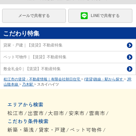
メールで共有する
LINEで共有する
こだわり特集
貸家・戸建｜【賃貸】不動産特集
ペット可物件｜【賃貸】不動産特集
敷金礼金0｜【賃貸】不動産特集
松江市の賃貸・不動産情報｜有限会社朝日住宅
>
(賃貸)路線・駅から探す
>
JR
山陰本線
>
乃木駅
>
スカイハイツ
エリアから検索
松江市
/
出雲市
/
大田市
/
安来市
/
雲南市
/
こだわり条件検索
新築・築浅
/
貸家・戸建
/
ペット可物件
/