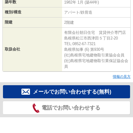
築年数
1982年 1月 (築44年)
種別/構造
アパート/鉄骨造
階建
2階建
有限会社朝日住宅 賃貸仲介専門店
島根県松江市西津田５丁目2-20
TEL:0852-67-7321
取扱会社
島根県知事 (6) 第930号
(社)島根県宅地建物取引業協会会員
(社)島根県宅地建物取引業保証協会会
員
情報の見方
メールでお問い合わせする(無料)
電話でお問い合わせする