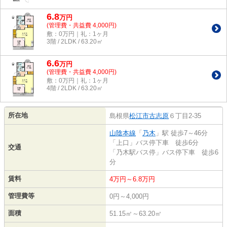
6.8
万
円
(管理費・共益費 4,000円)
敷：0万円｜礼：1ヶ月
3階 / 2LDK / 63.20㎡
6.6
万
円
(管理費・共益費 4,000円)
敷：0万円｜礼：1ヶ月
4階 / 2LDK / 63.20㎡
所在地
島根県
松江市
古志原
６丁目2-35
山陰本線
「
乃木
」駅 徒歩7～46分
「上口」バス停下車 徒歩6分
交通
「乃木駅バス停」バス停下車 徒歩6
分
賃料
4万円～6.8万円
管理費等
0円～4,000円
面積
51.15㎡～63.20㎡