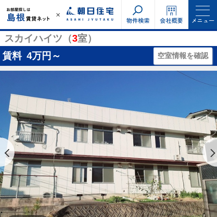
物件検索
会社概要
メニュー
スカイハイツ（
3
室）
賃料
4
万円～
空室情報を確認