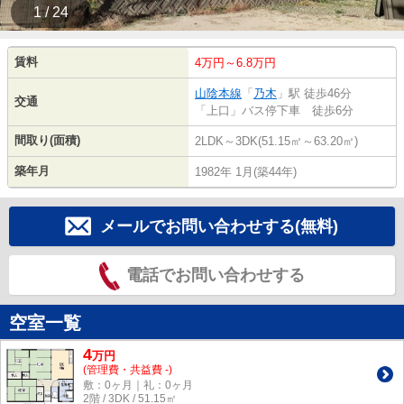
1 / 24
賃料
4万円～6.8万円
山陰本線
「
乃木
」駅 徒歩46分
交通
「上口」バス停下車 徒歩6分
間取り(面積)
2LDK～3DK(51.15㎡～63.20㎡)
築年月
1982年 1月(築44年)
メールでお問い合わせする(無料)
電話でお問い合わせする
空室一覧
4
万
円
(管理費・共益費 -)
敷：0ヶ月｜礼：0ヶ月
2階 / 3DK / 51.15㎡