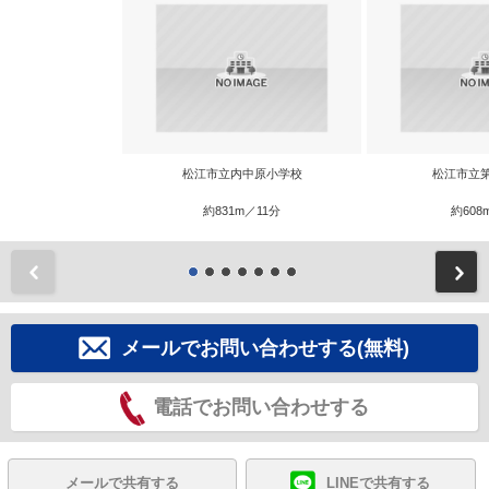
松江市立内中原小学校
松江市立
約831m／11分
約608
前
メールでお問い合わせする(無料)
電話でお問い合わせする
メールで共有する
LINEで共有する