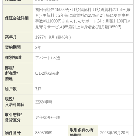
初回保証料15000円･月額保証料:月額総賃料の1.8%(毎
月)･更新料：2年毎に総賃料の25%※2年毎に更新事務
保証会社詳細
手数料11000円※あんしんサポート24：月額1,100円※
見守りサービス(65歳以上単身者必須)月額1650円
築年月
1977年 9月 (築48年)
契約期間
2年
種別/構造
アパート/木造
部屋/
所在階/
8/1-2階/2階建
階建
総戸数
7戸
現況/
空家/即時
入居可能日
取引態様/
専任媒介/一般
賃貸区分
取引条件の有
物件番号
88959869
2026年08月20日
効期限