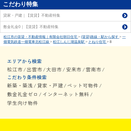
こだわり特集
貸家・戸建｜【賃貸】不動産特集
敷金礼金0｜【賃貸】不動産特集
松江市の賃貸・不動産情報｜有限会社朝日住宅
>
(賃貸)路線・駅から探す
>
一
畑電気鉄道一畑電車北松江線
>
松江しんじ湖温泉駅
>
とねり住宅
>
8
エリアから検索
松江市
/
出雲市
/
大田市
/
安来市
/
雲南市
/
こだわり条件検索
新築・築浅
/
貸家・戸建
/
ペット可物件
/
敷金礼金ゼロ
/
インターネット無料
/
学生向け物件