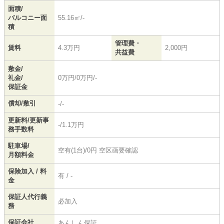
面積/
バルコニー面
55.16㎡/-
積
管理費・
賃料
4.3万円
2,000円
共益費
敷金/
礼金/
0万円/0万円/-
保証金
償却/敷引
-/-
更新料/更新事
-/1.1万円
務手数料
駐車場/
空有(1台)/0円 空区画要確認
月額料金
保険加入 / 料
有 / -
金
保証人代行義
必加入
務
保証会社
あんしん保証