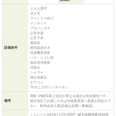
２人入居可
法人可
ファミリー向け
メゾネット
プロパンガス
公営水道
公共下水
電気有
設備条件
照明器具付き
洗濯機置場有
バス・トイレ別
温水洗浄便座
洗面台
シャワー
独立洗面台
エアコン
TVモニタ付インターホン
間取･内観写真と現況が異なる場合は現況優先です。
備考
校区指定でお探しの方は学校教育課へ直接お問合せ下
さい。町内会加入要(詳細は近隣へ要確認)
くらしーど24(2年):1万6,500円 鍵交換費用要(初回契