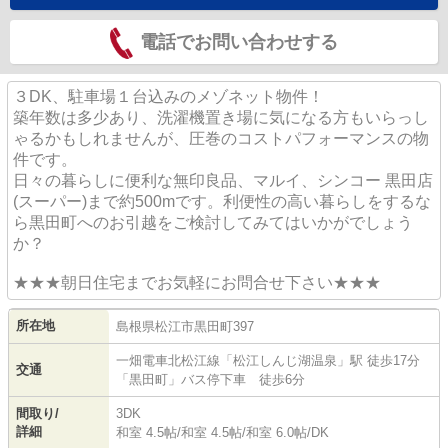
電話でお問い合わせする
３DK、駐車場１台込みのメゾネット物件！
築年数は多少あり、洗濯機置き場に気になる方もいらっし
ゃるかもしれませんが、圧巻のコストパフォーマンスの物
件です。
日々の暮らしに便利な無印良品、マルイ、シンコー 黒田店
(スーパー)まで約500mです。利便性の高い暮らしをするな
ら黒田町へのお引越をご検討してみてはいかがでしょう
か？
★★★朝日住宅までお気軽にお問合せ下さい★★★
所在地
島根県
松江市
黒田町
397
一畑電車北松江線
「
松江しんじ湖温泉
」駅 徒歩17分
交通
「黒田町」バス停下車 徒歩6分
間取り/
3DK
詳細
和室 4.5帖
/
和室 4.5帖
/
和室 6.0帖
/
DK