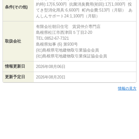
約時):1万6,500円 抗菌消臭費用(初回):1万1,000円 投
条件(その他)
てき型消化用具:6,600円 町内会費:513円（月額） あ
んしんサポート24:1,100円（月額）
有限会社朝日住宅 賃貸仲介専門店
島根県松江市西津田５丁目2-20
TEL:0852-67-7321
取扱会社
島根県知事 (6) 第930号
(社)島根県宅地建物取引業協会会員
(社)島根県宅地建物取引業保証協会会員
情報更新日
2026年08月06日
更新予定日
2026年08月20日
情報の見方