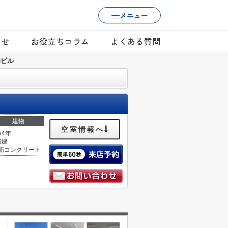
メニュー
らせ
お役立ちコラム
よくある質問
和ビル
建物
空室情報へ
54年
階建
筋コンクリート