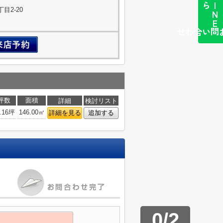
ら
L
I
N
E
か
目2-20
簡単お問い合わせ
坪数
面積
詳細
検討リスト
.16坪
146.00㎡
詳細を見る
追加する
0
/
2