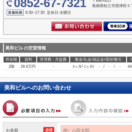
0852-67-7321
〒690-0017
島根県松江市西津田５丁
9:30~17:30 定休日:水曜日
美和ビル
の空室情報
所在階
賃料
管理費・共益費
敷金/礼金/保証金/償却/敷引
2階
28.6万円
-
/
/
/
/
44
3ヶ月
1ヶ月
-
-
-
美和ビル
へのお問い合わせ
お名前
必須