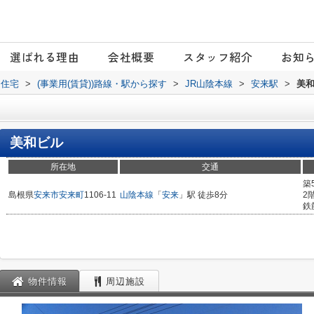
選ばれる理由
会社概要
スタッフ紹介
お知
日住宅
>
(事業用(賃貸))路線・駅から探す
>
JR山陰本線
>
安来駅
>
美
美和ビル
所在地
交通
築
島根県
安来市
安来町
1106-11
山陰本線
「
安来
」駅 徒歩8分
2
鉄
物件情報
周辺施設