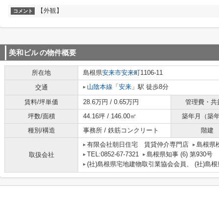
【外観】
コメント
美和ビル
の物件概要
所在地
島根県
安来市
安来町
1106-11
山陰本線
「
安来
」駅 徒歩8分
交通
賃料/坪単価
28.6万円 / 0.65万円
管理費・共
坪数/面積
44.16坪 / 146.00㎡
築年月（築
種別/構造
事務所 / 鉄筋コンクリート
階建
有限会社朝日住宅 賃貸仲介専門店
島根県
TEL:0852-67-7321
島根県知事 (6) 第930号
取扱会社
(社)島根県宅地建物取引業協会会員、 (社)