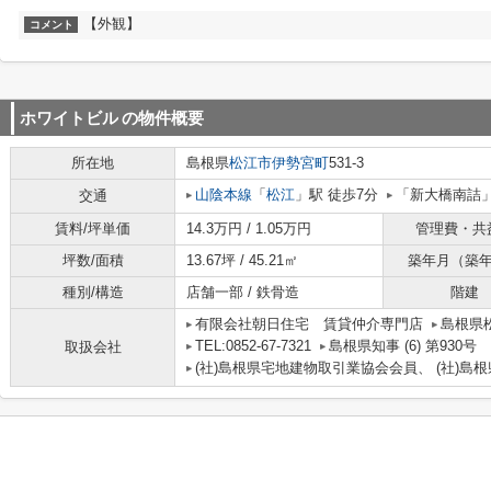
【外観】
コメント
ホワイトビル
の物件概要
所在地
島根県
松江市
伊勢宮町
531-3
山陰本線
「
松江
」駅 徒歩7分
「新大橋南詰
交通
賃料/坪単価
14.3万円 / 1.05万円
管理費・共
坪数/面積
13.67坪 / 45.21㎡
築年月（築
種別/構造
店舗一部 / 鉄骨造
階建
有限会社朝日住宅 賃貸仲介専門店
島根県
TEL:0852-67-7321
島根県知事 (6) 第930号
取扱会社
(社)島根県宅地建物取引業協会会員、 (社)