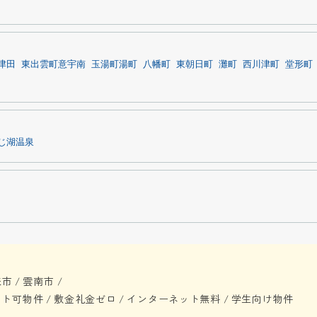
津田
東出雲町意宇南
玉湯町湯町
八幡町
東朝日町
灘町
西川津町
堂形町
じ湖温泉
来市
雲南市
/
/
ット可物件
敷金礼金ゼロ
インターネット無料
学生向け物件
/
/
/