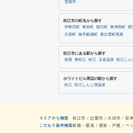
雲南市
松江市の町名から探す
伊勢宮町
東本町
朝日町
東津田町
西
片原町
御手船場町
東出雲町揖屋
松江市にある駅から探す
揖屋
東松江
松江
玉造温泉
松江しん
ホワイトビル周辺の駅から探す
松江
松江しんじ湖温泉
エリアから検索
松江市
出雲市
大田市
安
/
/
/
こだわり条件検索
新築・築浅
貸家・戸建
ペ
/
/