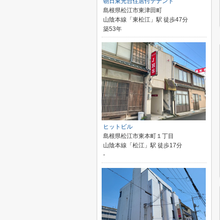
朝日東光台住居付テナント
島根県松江市東津田町
山陰本線「東松江」駅 徒歩47分
築53年
ヒットビル
島根県松江市東本町１丁目
山陰本線「松江」駅 徒歩17分
-