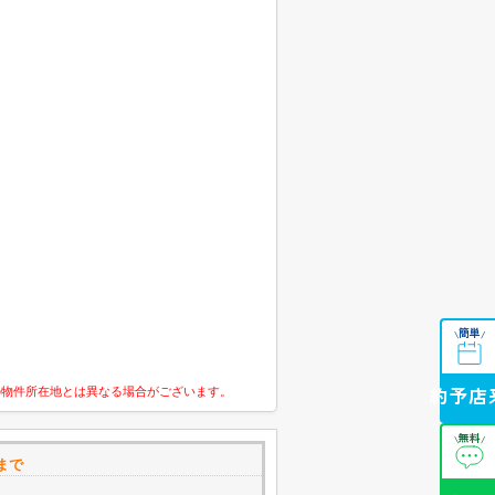
簡単
\
/
の物件所在地とは異なる場合がございます。
来店予約
無料
\
/
まで