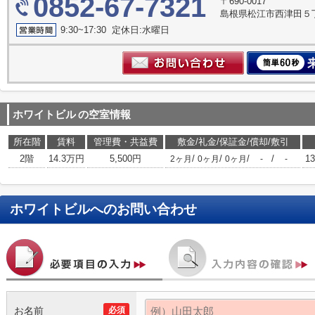
0852-67-7321
〒690-0017
島根県松江市西津田５丁
9:30~17:30 定休日:水曜日
ホワイトビル
の空室情報
所在階
賃料
管理費・共益費
敷金/礼金/保証金/償却/敷引
2階
14.3万円
5,500円
/
/
/
/
13
2ヶ月
0ヶ月
0ヶ月
-
-
ホワイトビル
へのお問い合わせ
お名前
必須