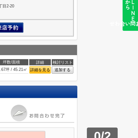
ら
L
I
N
E
か
目2-20
簡単お問い合わせ
坪数/面積
詳細
検討リスト
.67坪 / 45.21㎡
詳細を見る
追加する
0
/
2