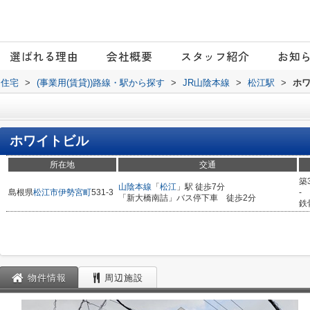
選ばれる理由
会社概要
スタッフ紹介
お知
日住宅
>
(事業用(賃貸))路線・駅から探す
>
JR山陰本線
>
松江駅
>
ホ
ホワイトビル
所在地
交通
築
山陰本線
「
松江
」駅 徒歩7分
島根県
松江市
伊勢宮町
531-3
-
「新大橋南詰」バス停下車 徒歩2分
鉄
物件情報
周辺施設