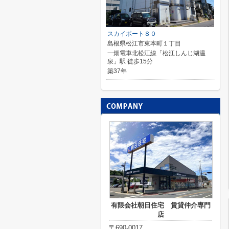
スカイポート８０
島根県松江市東本町１丁目
一畑電車北松江線「松江しんじ湖温
泉」駅 徒歩15分
築37年
有限会社朝日住宅 賃貸仲介専門
店
〒690-0017