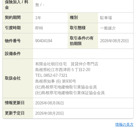
保険加入 / 料
無 / -
金
契約期間
種別
1年
駐車場
引渡時期
取引態様
即時
一般媒介
取引条件の有
物件番号
90404194
2026年08月20日
効期限
設備条件
有限会社朝日住宅 賃貸仲介専門店
島根県松江市西津田５丁目2-20
TEL:0852-67-7321
取扱会社
島根県知事 (6) 第930号
(社)島根県宅地建物取引業協会会員
(社)島根県宅地建物取引業保証協会会員
情報更新日
2026年08月06日
更新予定日
2026年08月20日
情報の見方