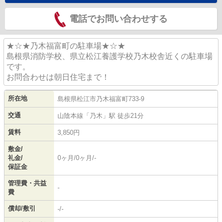
電話でお問い合わせする
★☆★乃木福富町の駐車場★☆★
島根県消防学校、県立松江養護学校乃木校舎近くの駐車場
です。
お問合わせは朝日住宅まで！
所在地
島根県
松江市
乃木福富町
733-9
交通
山陰本線
「
乃木
」駅 徒歩21分
賃料
3,850円
敷金/
礼金/
0ヶ月/0ヶ月/-
保証金
管理費・共益
-
費
償却/敷引
-/-