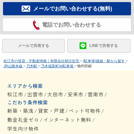
メールでお問い合わせする(無料)
電話でお問い合わせする
メールで共有する
LINEで共有する
松江市の賃貸・不動産情報｜有限会社朝日住宅
>
(駐車場)路線・駅から探す
>
JR山陰本線
>
乃木駅
>
乃木福富町Ｍ駐車場
>
物件詳細
エリアから検索
松江市
/
出雲市
/
大田市
/
安来市
/
雲南市
/
こだわり条件検索
新築・築浅
/
貸家・戸建
/
ペット可物件
/
敷金礼金ゼロ
/
インターネット無料
/
学生向け物件