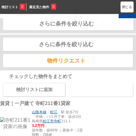
松江市寺町 賃貸、土地(賃貸)一覧
0
0
検討リスト
最近見た物件
閉じる
物件検索
会社概要
メニュー
募集中のみ表示
1
該当物件
件
さらに条件を絞り込む
1
空き数
件
さらに条件を絞り込む
物件リクエスト
チェックした物件をまとめて
検討リストに追加
お問い合わせ
賃貸｜一戸建て
寺町211番1貸家
山陰本線
「
松江
」駅 徒歩7分
「作橋」バス停下車 徒歩3分
島根県
松江市
寺町
211-1
3.2
万円
築年数：築98年 ｜募集中：
1室
階数：2階建