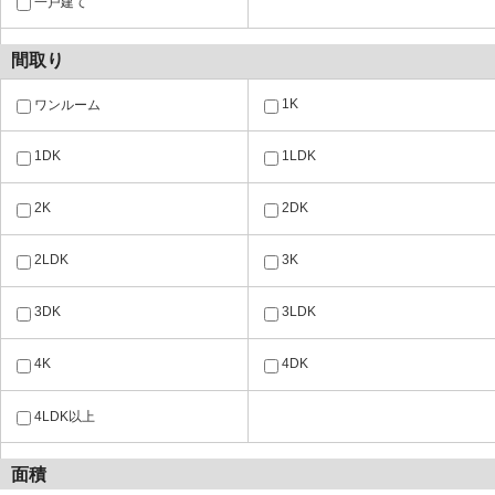
一戸建て
間取り
1K
ワンルーム
1DK
1LDK
2K
2DK
2LDK
3K
3DK
3LDK
4K
4DK
4LDK以上
面積