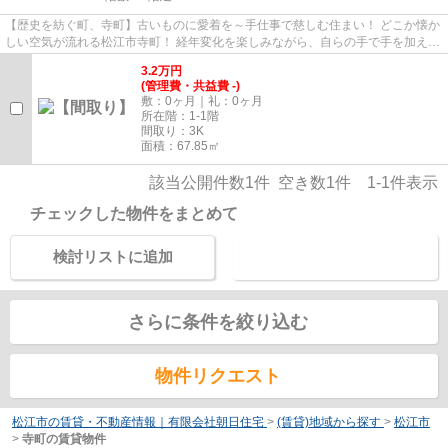
【歴史を紡ぐ町、寺町】古いものに愛着を～手仕事で慈しむ住まい！ どこか懐か
しい空気が流れる松江市寺町！ 経年変化を楽しみながら、自らの手で手を加え、
住まいを育てていく！ そん...
3.2
万
円
(管理費・共益費 -)
敷：0ヶ月｜礼：0ヶ月
所在階：1-1階
間取り：3K
面積：67.85㎡
該当公開件数
1
件 空き数
1
件
1-1
件表示
チェックした物件をまとめて
検討リストに追加
お問い合わせ
さらに条件を絞り込む
物件リクエスト
松江市の賃貸・不動産情報｜有限会社朝日住宅
>
(賃貸)地域から探す
>
松江市
>
寺町の賃貸物件