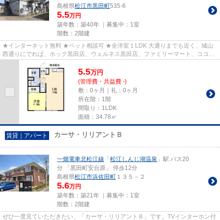
島根県
松江市
黒田町
535-6
5.5
万円
築年数：築40年 ｜募集中：
1室
階数：2階建
★インターネット無料 ★ペット相談可 ★全洋室１LDK 大通りまでも近く、城山
西通りにでれば、ホック黒田店、ウェルネス黒田店、ファミリーマート、ココ壱
番屋さんなどがありますよ。 テ...
5.5
万
円
(管理費・共益費 -)
敷：0ヶ月｜礼：0ヶ月
所在階：1階
間取り：1LDK
面積：34.78㎡
カーサ・リリアントＢ
賃貸｜アパート
一畑電車北松江線
「
松江しんじ湖温泉
」駅 バス20
分 「黒田町安台原」 停歩12分
島根県
松江市
浜佐田町
１３５－２
5.6
万円
築年数：築21年 ｜募集中：
1室
階数：2階建
ぜひ一度見ていただきたい、「カーサ・リリアントＢ」です。TVインターホン付