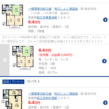
一畑電車北松江線
「
松江しんじ湖温泉
」駅 徒歩34分
「バス停」バス停下車 徒歩分
島根県
松江市
東奥谷町
３８８-３
6.4
万円
築年数：築26年 ｜募集中：
1室
階数：2階建
【クリーニング特約料不要】複層ガラス使用！ラパン城北店まで０．４ｋｍ、イ
オン菅田店まで０．６ｋｍ☆浴室乾燥機も完備♪(※２０２５年２月にＡ１０１を
３ＤＫ⇒２ＬＤＫへ改装済です。...
6.4
万
円
(管理費・共益費 2,000円)
敷：1ヶ月｜礼：1ヶ月
所在階：2階
間取り：2DK
面積：43.75㎡
ロバスト
賃貸｜アパート
一畑電車北松江線
「
松江しんじ湖温泉
」駅 徒歩14分
島根県
松江市
内中原町
２５８-１
6.4
万円
築年数：築13年 ｜募集中：
1室