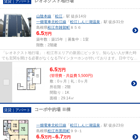
レオネクスト地行場
賃貸｜アパート
山陰本線
「
松江
」駅 徒歩14分
一畑電車北松江線
「
松江しんじ湖温泉
」駅 徒歩31分
島根県
松江市
雑賀町
８５６
6.5
万円
築年数：築15年 ｜募集中：
1室
階数：2階建
「レオネクスト地行場」：松江市エリアの新居にピッタリ。知らない人が来た時
でも玄関を開ける必要がなくなるTVインターホンが付いております。日中でなく
ても洗濯物を干せるため毎日...
6.5
万
円
(管理費・共益費 5,500円)
敷：0ヶ月｜礼：0ヶ月
所在階：2階
間取り：1K
面積：29.14㎡
コーポ中的場 Ⅲ棟
賃貸｜アパート
一畑電車北松江線
「
松江しんじ湖温泉
」駅 徒歩23分
島根県
松江市
黒田町
９９-１
6.5
6.7
万円～
万円