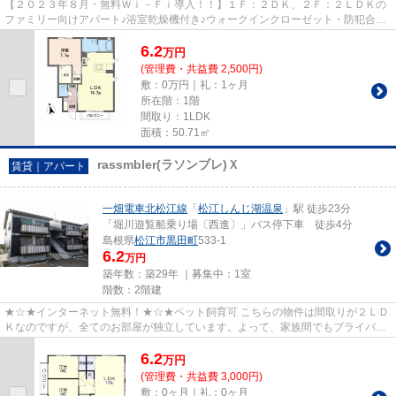
【２０２３年８月・無料Ｗｉ－Ｆｉ導入！！】１Ｆ：２ＤＫ、２Ｆ：２ＬＤＫの
ファミリー向けアパート♪浴室乾燥機付き♪ウォークインクローゼット・防犯合わ
せガラス・カラーモニターホ...
6.2
万
円
(管理費・共益費 2,500円)
敷：0万円｜礼：1ヶ月
所在階：1階
間取り：1LDK
面積：50.71㎡
rassmbler(ラソンブレ)Ｘ
賃貸｜アパート
一畑電車北松江線
「
松江しんじ湖温泉
」駅 徒歩23分
「堀川遊覧船乗り場〔西進〕」バス停下車 徒歩4分
島根県
松江市
黒田町
533-1
6.2
万円
築年数：築29年 ｜募集中：
1室
階数：2階建
★☆★インターネット無料！★☆★ペット飼育可 こちらの物件は間取りが２ＬＤ
Ｋなのですが、全てのお部屋が独立しています。よって、家族間でもプライバシ
ーをしっかり守れます。 近隣には...
6.2
万
円
(管理費・共益費 3,000円)
敷：0ヶ月｜礼：0ヶ月