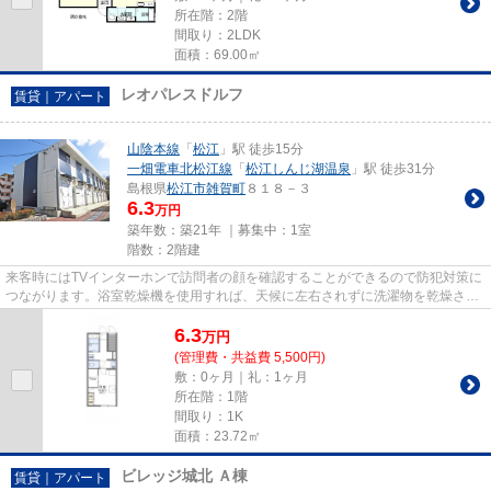
所在階：2階
間取り：2LDK
面積：69.00㎡
レオパレスドルフ
賃貸｜アパート
山陰本線
「
松江
」駅 徒歩15分
一畑電車北松江線
「
松江しんじ湖温泉
」駅 徒歩31分
島根県
松江市
雑賀町
８１８－３
6.3
万円
築年数：築21年 ｜募集中：
1室
階数：2階建
来客時にはTVインターホンで訪問者の顔を確認することができるので防犯対策に
つながります。浴室乾燥機を使用すれば、天候に左右されずに洗濯物を乾燥させ
ることができます。荷物を非...
6.3
万
円
(管理費・共益費 5,500円)
敷：0ヶ月｜礼：1ヶ月
所在階：1階
間取り：1K
面積：23.72㎡
ビレッジ城北 Ａ棟
賃貸｜アパート