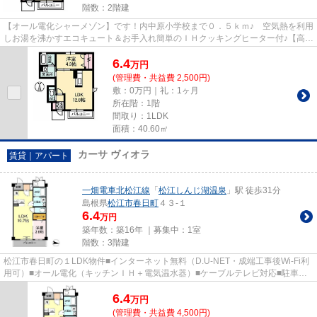
階数：2階建
【オール電化シャーメゾン】です！内中原小学校まで０．５ｋｍ♪ 空気熱を利用
しお湯を沸かすエコキュート＆お手入れ簡単のＩＨクッキングヒーター付♪【高遮
音床システム＊シャイド５...
6.4
万
円
(管理費・共益費 2,500円)
敷：0万円｜礼：1ヶ月
所在階：1階
間取り：1LDK
面積：40.60㎡
カーサ ヴィオラ
賃貸｜アパート
一畑電車北松江線
「
松江しんじ湖温泉
」駅 徒歩31分
島根県
松江市
春日町
４３-１
6.4
万円
築年数：築16年 ｜募集中：
1室
階数：3階建
松江市春日町の１LDK物件■インターネット無料（D.U-NET・成端工事後Wi-Fi利
用可）■オール電化（キッチンＩＨ＋電気温水器）■ケーブルテレビ対応■駐車場1
台無料です■家財保険自動付帯（...
6.4
万
円
(管理費・共益費 4,500円)