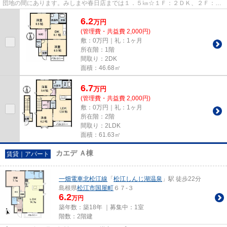
団地の間にあります。みしまや春日店までは１．５㎞☆１Ｆ：２ＤＫ、２Ｆ：２
ＬＤＫのシャーメゾンです。浴...
6.2
万
円
(管理費・共益費 2,000円)
敷：0万円｜礼：1ヶ月
所在階：1階
間取り：2DK
面積：46.68㎡
6.7
万
円
(管理費・共益費 2,000円)
敷：0万円｜礼：1ヶ月
所在階：2階
間取り：2LDK
面積：61.63㎡
カエデ Ａ棟
賃貸｜アパート
一畑電車北松江線
「
松江しんじ湖温泉
」駅 徒歩22分
島根県
松江市
国屋町
６７-３
6.2
万円
築年数：築18年 ｜募集中：
1室
階数：2階建