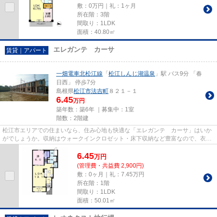
敷：0万円｜礼：1ヶ月
所在階：3階
間取り：1LDK
面積：40.80㎡
エレガンテ カーサ
賃貸｜アパート
一畑電車北松江線
「
松江しんじ湖温泉
」駅 バス9分 「春
日西」 停歩7分
島根県
松江市
法吉町
８２１－１
6.45
万円
築年数：築6年 ｜募集中：
1室
階数：2階建
松江市エリアでの住まいなら、住み心地も快適な「エレガンテ カーサ」はいか
がでしょうか。収納はウォークインクロゼット・床下収納など豊富なので、衣類
や履き物の整理がしやすく便...
6.45
万
円
(管理費・共益費 2,900円)
敷：0ヶ月｜礼：7.45万円
所在階：1階
間取り：1LDK
面積：50.01㎡