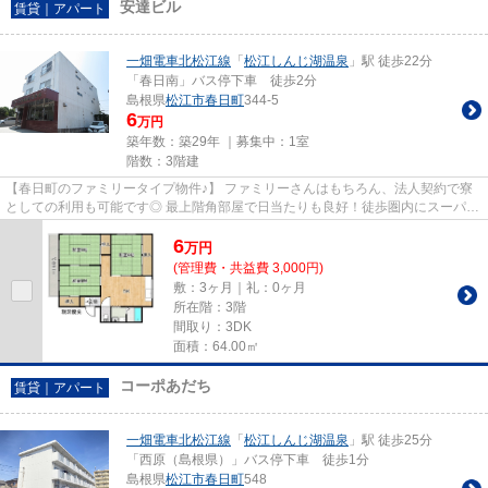
安達ビル
賃貸｜アパート
一畑電車北松江線
「
松江しんじ湖温泉
」駅 徒歩22分
「春日南」バス停下車 徒歩2分
島根県
松江市
春日町
344-5
6
万円
築年数：築29年 ｜募集中：
1室
階数：3階建
【春日町のファミリータイプ物件♪】 ファミリーさんはもちろん、法人契約で寮
としての利用も可能です◎ 最上階角部屋で日当たりも良好！徒歩圏内にスーパ
ー・コンビニ揃っています。 ...
6
万
円
(管理費・共益費 3,000円)
敷：3ヶ月｜礼：0ヶ月
所在階：3階
間取り：3DK
面積：64.00㎡
コーポあだち
賃貸｜アパート
一畑電車北松江線
「
松江しんじ湖温泉
」駅 徒歩25分
「西原（島根県）」バス停下車 徒歩1分
島根県
松江市
春日町
548