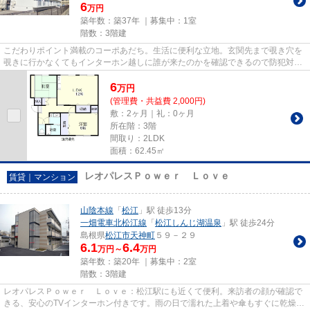
6
万円
築年数：築37年 ｜募集中：
1室
階数：3階建
こだわりポイント満載のコーポあだち。生活に便利な立地。玄関先まで覗き穴を
覗きに行かなくてもインターホン越しに誰が来たのかを確認できるので防犯対策
につながります。室内設備は...
6
万
円
(管理費・共益費 2,000円)
敷：2ヶ月｜礼：0ヶ月
所在階：3階
間取り：2LDK
面積：62.45㎡
レオパレスＰｏｗｅｒ Ｌｏｖｅ
賃貸｜マンション
山陰本線
「
松江
」駅 徒歩13分
一畑電車北松江線
「
松江しんじ湖温泉
」駅 徒歩24分
島根県
松江市
天神町
５９－２９
6.1
6.4
万円～
万円
築年数：築20年 ｜募集中：
2室
階数：3階建
レオパレスＰｏｗｅｒ Ｌｏｖｅ：松江駅にも近くて便利。来訪者の顔が確認で
きる、安心のTVインターホン付きです。雨の日で濡れた上着や傘もすぐに乾燥で