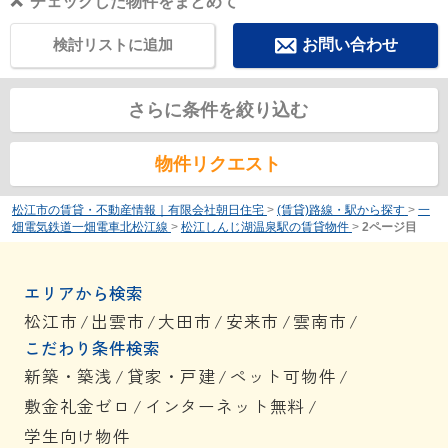
チェックした物件をまとめて
検討リストに追加
お問い合わせ
さらに条件を絞り込む
物件リクエスト
松江市の賃貸・不動産情報｜有限会社朝日住宅
>
(賃貸)路線・駅から探す
>
一
畑電気鉄道一畑電車北松江線
>
松江しんじ湖温泉駅の賃貸物件
>
2ページ目
エリアから検索
松江市
/
出雲市
/
大田市
/
安来市
/
雲南市
/
こだわり条件検索
新築・築浅
/
貸家・戸建
/
ペット可物件
/
敷金礼金ゼロ
/
インターネット無料
/
学生向け物件