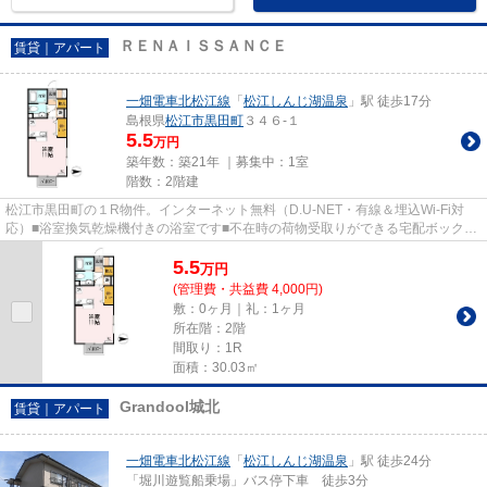
ＲＥＮＡＩＳＳＡＮＣＥ
賃貸｜アパート
一畑電車北松江線
「
松江しんじ湖温泉
」駅 徒歩17分
島根県
松江市
黒田町
３４６-１
5.5
万円
築年数：築21年 ｜募集中：
1室
階数：2階建
松江市黒田町の１R物件。インターネット無料（D.U-NET・有線＆埋込Wi-Fi対
応）■浴室換気乾燥機付きの浴室です■不在時の荷物受取りができる宅配ボックス
付き。
5.5
万
円
(管理費・共益費 4,000円)
敷：0ヶ月｜礼：1ヶ月
所在階：2階
間取り：1R
面積：30.03㎡
Grandool城北
賃貸｜アパート
一畑電車北松江線
「
松江しんじ湖温泉
」駅 徒歩24分
「堀川遊覧船乗場」バス停下車 徒歩3分