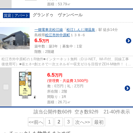
面積：53.79㎡
グランドゥ ヴァンベール
賃貸｜アパート
一畑電車北松江線
「
松江しんじ湖温泉
」駅 徒歩14分
島根県
松江市
外中原町
１３８-６
6.5
万円
築年数：築3年 ｜募集中：
1室
階数：2階建
松江市外中原町の１R物件■インターネット無料（D.U-NET。Wi-Fi付、回線工事
後使用可）■省エネ+創エネで一次エネルギー収支ゼロを目指すZEH-M物件！（系
統連系完了後ZEH使用可）■外部に...
6.5
万
円
(管理費・共益費 3,500円)
敷：0万円｜礼：2万円
所在階：2階
間取り：1R
面積：26.71㎡
該当公開件数
60
件 空き数
92
件
21-40
件表示
1
2
3
<<前へ
次へ>>
最初