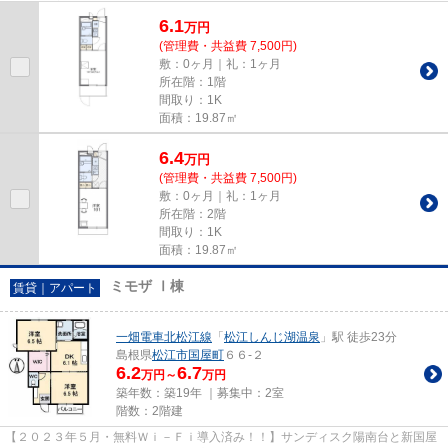
きる、浴室乾燥機を設置して...
6.1
万
円
(管理費・共益費 7,500円)
敷：0ヶ月｜礼：1ヶ月
所在階：1階
間取り：1K
面積：19.87㎡
6.4
万
円
(管理費・共益費 7,500円)
敷：0ヶ月｜礼：1ヶ月
所在階：2階
間取り：1K
面積：19.87㎡
ミモザ Ⅰ棟
賃貸｜アパート
一畑電車北松江線
「
松江しんじ湖温泉
」駅 徒歩23分
島根県
松江市
国屋町
６６-２
6.2
6.7
万円～
万円
築年数：築19年 ｜募集中：
2室
階数：2階建
【２０２３年５月・無料Ｗｉ－Ｆｉ導入済み！！】サンディスク陽南台と新国屋