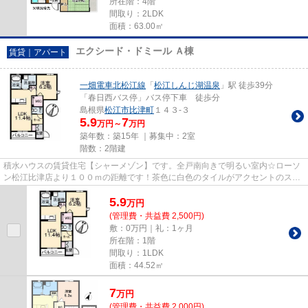
所在階：4階
間取り：2LDK
面積：63.00㎡
エクシード・ドミール Ａ棟
賃貸｜アパート
一畑電車北松江線
「
松江しんじ湖温泉
」駅 徒歩39分
「春日西バス停」バス停下車 徒歩分
島根県
松江市
比津町
１４３-３
5.9
7
万円～
万円
築年数：築15年 ｜募集中：
2室
階数：2階建
積水ハウスの賃貸住宅【シャーメゾン】です。全戸南向きで明るい室内☆ローソ
ン松江比津店より１００ｍの距離です！茶色に白色のタイルがアクセントのスタ
イリッシュな外観☆ １Ｆ・２...
5.9
万
円
(管理費・共益費 2,500円)
敷：0万円｜礼：1ヶ月
所在階：1階
間取り：1LDK
面積：44.52㎡
7
万
円
(管理費・共益費 2,000円)