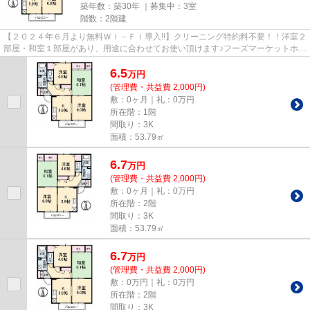
築年数：築30年 ｜募集中：
3室
階数：2階建
【２０２４年６月より無料Ｗｉ－Ｆｉ導入!!】クリーニング特約料不要！！洋室２
部屋・和室１部屋があり、用途に合わせてお使い頂けます♪フーズマーケットホッ
ク黒田店まで１００ｍ、ド...
6.5
万
円
(管理費・共益費 2,000円)
敷：0ヶ月｜礼：0万円
所在階：1階
間取り：3K
面積：53.79㎡
6.7
万
円
(管理費・共益費 2,000円)
敷：0ヶ月｜礼：0万円
所在階：2階
間取り：3K
面積：53.79㎡
6.7
万
円
(管理費・共益費 2,000円)
敷：0万円｜礼：0万円
所在階：2階
間取り：3K