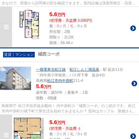
きなので、部屋から訪問者の顔を確認できます。室内設備は洗面所独立・浴室乾
燥機などが揃っており、とて...
5.6
万
円
(管理費・共益費 3,000円)
敷：0ヶ月｜礼：0ヶ月
所在階：2階
間取り：2LDK
面積：58.48㎡
城西コーポ
賃貸｜マンション
一畑電車北松江線
「
松江しんじ湖温泉
」駅 徒歩11分
「内中原小学校前」バス停下車 徒歩4分
島根県
松江市
内中原町
211-4
5.6
万円
築年数：築50年 ｜募集中：
1室
階数：4階建
島根県庁･松江市役所徒歩圏内！ 内中原町の「城西コーポ」のご紹介です。 松江
市内中原町の城下町で新生活を始めてみませんか？ 室内はカップル、新婚さんに
おすすめの２LDK。もとは３...
5.6
万
円
(管理費・共益費 -)
敷：2ヶ月｜礼：0ヶ月