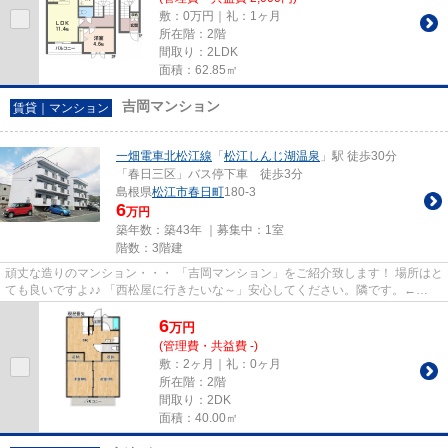
敷：0万円｜礼：1ヶ月
所在階：2階
間取り：2LDK
面積：62.85㎡
吉岡マンション
賃貸｜マンション
一畑電車北松江線
「
松江しんじ湖温泉
」駅 徒歩30分
「春日三区」バス停下車 徒歩3分
島根県
松江市
春日町
180-3
6
万円
築年数：築43年 ｜募集中：
1室
階数：3階建
頑丈な造りのマンション・・・ 「吉岡マンション」をご紹介致します！ 場所はと
ても良いですよ♪♪ 「西松屋に行きたいな～」安心してください。隣です。←
え！？ 「ドラックストアウェル...
6
万
円
(管理費・共益費 -)
敷：2ヶ月｜礼：0ヶ月
所在階：2階
間取り：2DK
面積：40.00㎡