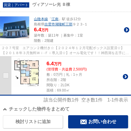
ヴィアソーレ光 Ｂ棟
賃貸｜アパート
山陰本線
「
江南
」駅 徒歩12分
島根県
出雲市
湖陵町三部
９２３-１
6.4
万円
築年数：築11年 ｜募集中：
1室
階数：2階建
２０７号室 エアコン２機付き☆【２０２４年１２月宅配ボックス設置済☆】
【２０１８年３月無料Ｗｉ-Ｆｉ導入済☆】オール電化です！！神西湖を左手に国
道９号線を進み、ローソン湖陵店...
6.4
万
円
(管理費・共益費 2,500円)
敷：0万円｜礼：1ヶ月
所在階：2階
間取り：2LDK
面積：69.00㎡
該当公開件数
1
件 空き数
1
件
1-1
件表示
チェックした物件をまとめて
検討リストに追加
お問い合わせ