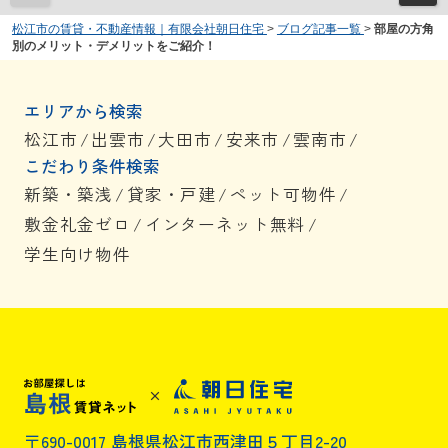
松江市の賃貸・不動産情報｜有限会社朝日住宅
>
ブログ記事一覧
>
部屋の方角
別のメリット・デメリットをご紹介！
エリアから検索
松江市
/
出雲市
/
大田市
/
安来市
/
雲南市
/
こだわり条件検索
新築・築浅
/
貸家・戸建
/
ペット可物件
/
敷金礼金ゼロ
/
インターネット無料
/
学生向け物件
〒690-0017 島根県松江市西津田５丁目2-20