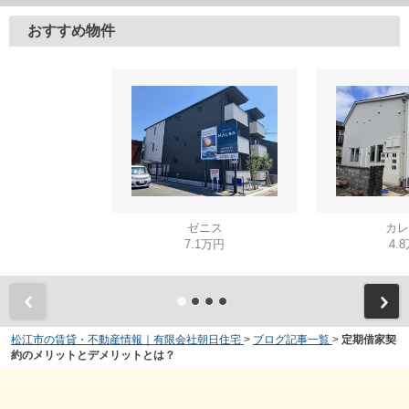
おすすめ物件
ゼニス
カレ
7.1万円
4.
松江市の賃貸・不動産情報｜有限会社朝日住宅
>
ブログ記事一覧
>
定期借家契
約のメリットとデメリットとは？