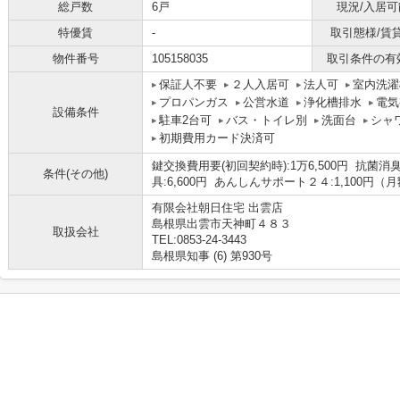
総戸数
6戸
現況/入居可
特優賃
-
取引態様/賃
物件番号
105158035
取引条件の有
保証人不要
２人入居可
法人可
室内洗濯
プロパンガス
公営水道
浄化槽排水
電気
設備条件
駐車2台可
バス・トイレ別
洗面台
シャ
初期費用カード決済可
鍵交換費用要(初回契約時):1万6,500円 抗菌消臭
条件(その他)
具:6,600円 あんしんサポート２４:1,100円（
有限会社朝日住宅 出雲店
島根県出雲市天神町４８３
取扱会社
TEL:0853-24-3443
島根県知事 (6) 第930号