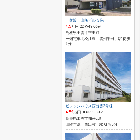
［斡旋］山﨑ビル ３階
4.5
万円 2DK/48.00㎡
島根県出雲市平田町
一畑電車北松江線「雲州平田」駅 徒歩
6分
ビレッジハウス西出雲2号棟
4.59
万円 3DK/53.08㎡
島根県出雲市知井宮町
山陰本線「西出雲」駅 徒歩5分