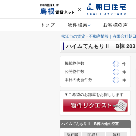
トップ
物件検索
お客様の声
松江市の賃貸・不動産情報｜有限会社朝
ハイムてんもりⅡ B棟 203
掲載物件数
件
公開物件数
件
本日の更新件数
件
▼ご希望のお部屋をお探しします
ハイムてんもりⅡ B棟
の他の空室
所在階
間取り
賃料