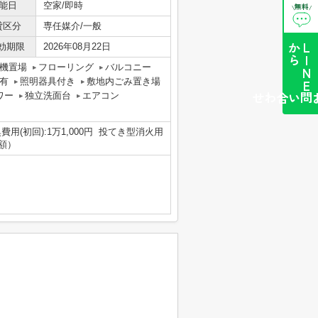
能日
空家/即時
無料
\
/
貸区分
専任媒介/一般
効期限
2026年08月22日
ら
L
I
N
E
か
機置場
フローリング
バルコニー
有
照明器具付き
敷地内ごみ置き場
ワー
独立洗面台
エアコン
簡単お問い合わせ
費用(初回):1万1,000円 投てき型消火用
月額）