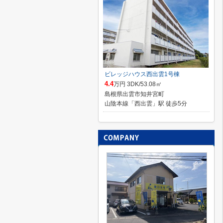
ビレッジハウス西出雲1号棟
4.4
万円 3DK/53.08㎡
島根県出雲市知井宮町
山陰本線「西出雲」駅 徒歩5分