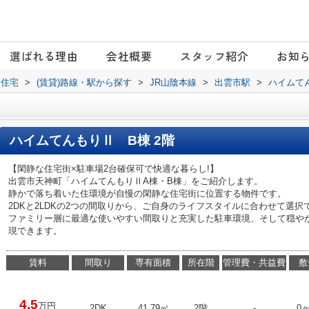
選ばれる理由
会社概要
スタッフ紹介
お知
日住宅
>
(賃貸)路線・駅から探す
>
JR山陰本線
>
出雲市駅
>
ハイムて
ハイムてんもりⅡ B棟 2階
【閑静な住宅街×駐車場2台確保可で快適な暮らし!】
出雲市天神町「ハイムてんもりⅡA棟・B棟」をご紹介します。
静かで落ち着いた住環境が自慢の閑静な住宅街に位置する物件です。
2DKと2LDKの2つの間取りから、ご自身のライフスタイルに合わせて選択
ファミリー層に最適な使いやすい間取りと充実した駐車環境、そして穏や
現できます。
賃料
間取り
専有面積
所在階
管理費・共益費
敷
4.5
万円
2DK
41.79㎡
2階
-
0