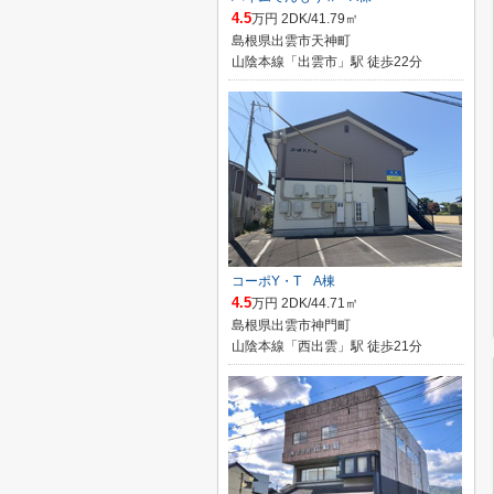
4.5
万円 2DK/41.79㎡
島根県出雲市天神町
山陰本線「出雲市」駅 徒歩22分
コーポY・T A棟
4.5
万円 2DK/44.71㎡
島根県出雲市神門町
山陰本線「西出雲」駅 徒歩21分