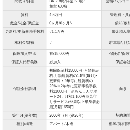
間取り/詳細
DK 7.8帖
/
洋室 6.0帖
/
面積/バルコ
和室 6.0帖
賃料
4.5万円
管理費・共
敷金/礼金/保証金
0ヶ月/0ヶ月/-
償却/敷
更新料/更新事務手数料
-/1.1万円
敷金積み
権利金/雑費
-/-
駐車場/月額
保険加入/料金
有/18,000円
保険名/保険
保証人代行義務
必加入
保証会
初回保証料15000円･月額保証
料:月額総賃料の1.8%(毎月)･
更新料：2年毎に総賃料の
25%※2年毎に更新事務手数
保証会社詳細
向き
料11000円 ※あんしんサポ
ート24：月額1,100円※見守
りサービス(65歳以上単身者必
須)月額1650円
築年月(築年数)
2000年 7月 (築26年)
契約期
種別/構造
アパート/木造
部屋/所在階