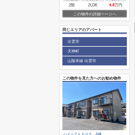
2階
2LDK
4.8
万円
この物件の詳細ページへ
同じエリアのアパート
出雲市
天神町
山陰本線 出雲市
この物件を見た方へのお勧め物件
ハイムてんもりⅡ A棟