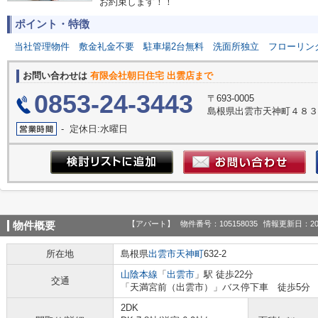
お約束します！！
ポイント・特徴
当社管理物件
敷金礼金不要
駐車場2台無料
洗面所独立
フローリン
お問い合わせは
有限会社朝日住宅 出雲店まで
0853-24-3443
〒693-0005
島根県出雲市天神町４８
- 定休日:水曜日
【アパート】
物件番号：105158035
情報更新日：20
物件概要
所在地
島根県
出雲市
天神町
632-2
山陰本線
「
出雲市
」駅 徒歩22分
交通
「天満宮前（出雲市）」バス停下車 徒歩5分
2DK