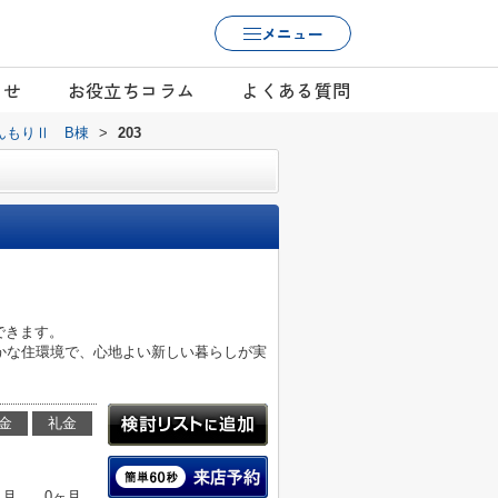
メニュー
らせ
お役立ちコラム
よくある質問
んもりⅡ B棟
>
203
できます。
かな住環境で、心地よい新しい暮らしが実
金
礼金
ヶ月
0ヶ月