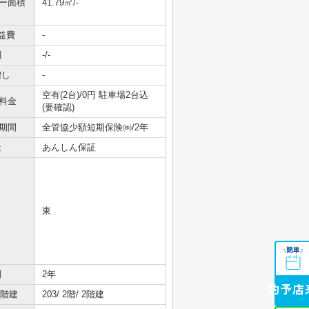
ニー面積
41.79㎡/-
益費
-
引
-/-
増し
-
空有(2台)/0円 駐車場2台込
料金
(要確認)
期間
全管協少額短期保険㈱/2年
社
あんしん保証
東
簡単
\
/
間
2年
来店予約
/階建
203/ 2階/ 2階建